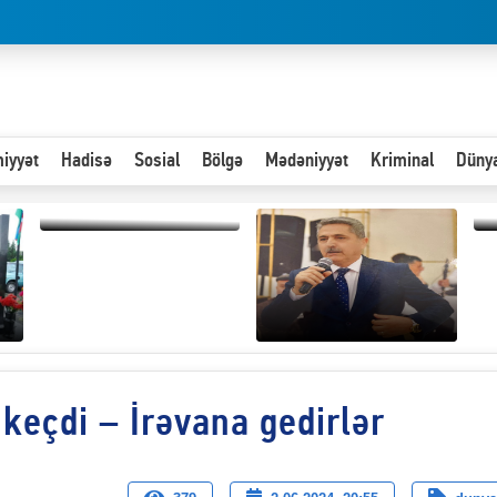
iyyət
Hadisə
Sosial
Bölgə
Mədəniyyət
Kriminal
Düny
Paytaxta giriş vizası —
“
"Xoş gəldin, cibində
d
pul varsa.”
n
Hər an ən çətin savaşa
 keçdi – İrəvana gedirlər
hazır olmalıyıq-
ZƏLİMXAN
MƏMMƏDLİ YAZIR