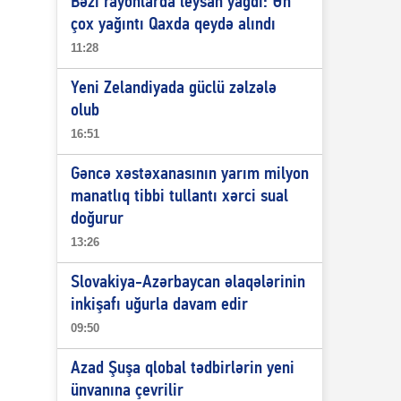
Bəzi rayonlarda leysan yağdı: Ən
çox yağıntı Qaxda qeydə alındı
11:28
Yeni Zelandiyada güclü zəlzələ
olub
16:51
Gəncə xəstəxanasının yarım milyon
manatlıq tibbi tullantı xərci sual
doğurur
13:26
Slovakiya-Azərbaycan əlaqələrinin
inkişafı uğurla davam edir
09:50
Azad Şuşa qlobal tədbirlərin yeni
ünvanına çevrilir