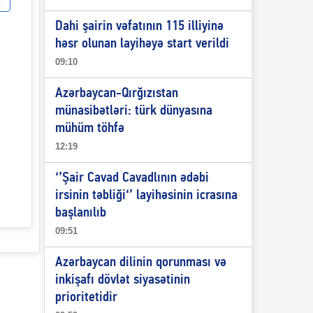
Dahi şairin vəfatının 115 illiyinə
həsr olunan layihəyə start verildi
09:10
Azərbaycan-Qırğızıstan
münasibətləri: türk dünyasına
mühüm töhfə
12:19
‘’Şair Cavad Cavadlının ədəbi
irsinin təbliği‘’ layihəsinin icrasına
başlanılıb
09:51
Azərbaycan dilinin qorunması və
inkişafı dövlət siyasətinin
prioritetidir