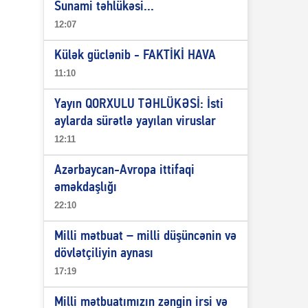
Sunami təhlükəsi...
12:07
Külək güclənib - FAKTİKİ HAVA
11:10
Yayın QORXULU TƏHLÜKƏSİ: İsti
aylarda sürətlə yayılan viruslar
12:11
Azərbaycan-Avropa ittifaqi
əməkdaşlığı
22:10
Milli mətbuat – milli düşüncənin və
dövlətçiliyin aynası
17:19
Milli mətbuatımızın zəngin irsi və