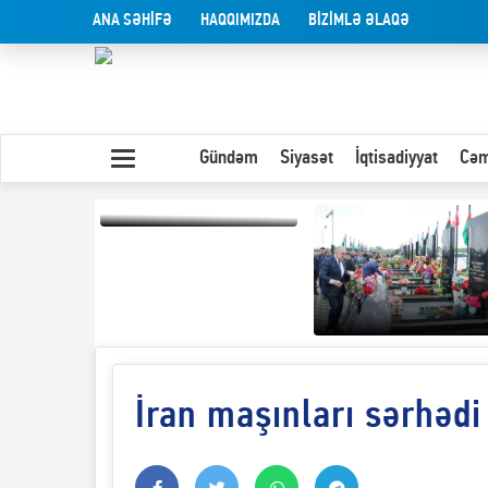
ANA SƏHİFƏ
HAQQIMIZDA
BİZİMLƏ ƏLAQƏ
Gündəm
Siyasət
İqtisadiyyat
Cəm
Yaxın Şərqdəki
müharibənin qısa
təhlili
İran maşınları sərhədi
Olduğu kimi görünən
insan