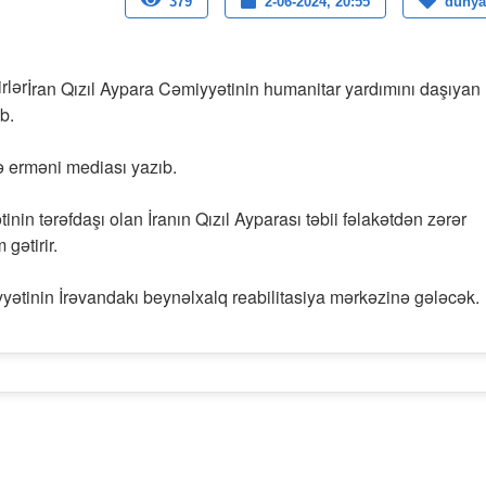
379
2-06-2024, 20:55
dunya
İran Qızıl Aypara Cəmiyyətinin humanitar yardımını daşıyan
b.
ə erməni mediası yazıb.
inin tərəfdaşı olan İranın Qızıl Ayparası təbii fəlakətdən zərər
gətirir.
ətinin İrəvandakı beynəlxalq reabilitasiya mərkəzinə gələcək.