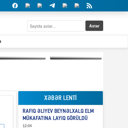
Axtar
a
Elşad Abdullayevin
erməniləri
Qeyri-səlis məntiq və
maliyyələşdirən oğlu
il-nitq” elmimizə
niyə Azərbaycana
ələr verdi?
ekstradisiya olunmur?
XƏBƏR LENTİ
RAFIQ ƏLIYEV BEYNƏLXALQ ELM
MÜKAFATINA LAYIQ GÖRÜLDÜ
12:04