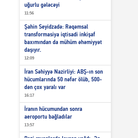
uğurlu gələcəyi
11:56
Şahin Seyidzadə: Rəqəmsal
transformasiya iqtisadi inkişaf
baxımından da mühüm əhəmiyyət
daşıyır.
12:09
İran Səhiyyə Nazirliyi: ABŞ-ın son
hücumlarında 50 nəfər ölüb, 500-
dən çox yaralı var
16:17
İranın hücumundan sonra
aeroportu bağladılar
13:57