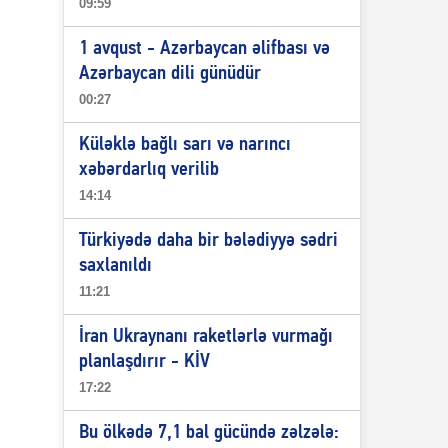
09:59
1 avqust - Azərbaycan əlifbası və
Azərbaycan dili günüdür
00:27
Küləklə bağlı sarı və narıncı
xəbərdarlıq verilib
14:14
Türkiyədə daha bir bələdiyyə sədri
saxlanıldı
11:21
İran Ukraynanı raketlərlə vurmağı
planlaşdırır - KİV
17:22
Bu ölkədə 7,1 bal gücündə zəlzələ: