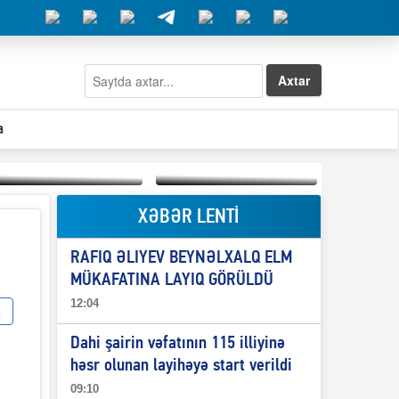
Axtar
a
XƏBƏR LENTİ
Elşad Abdullayevin
erməniləri
Qeyri-səlis məntiq və
maliyyələşdirən oğlu
RAFIQ ƏLIYEV BEYNƏLXALQ ELM
il-nitq” elmimizə
niyə Azərbaycana
ələr verdi?
ekstradisiya olunmur?
MÜKAFATINA LAYIQ GÖRÜLDÜ
12:04
Dahi şairin vəfatının 115 illiyinə
həsr olunan layihəyə start verildi
09:10