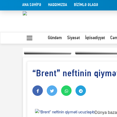
ANA SƏHİFƏ
HAQQIMIZDA
BİZİMLƏ ƏLAQƏ
Gündəm
Siyasət
İqtisadiyyat
Cəm
“Brent” neftinin qiymə
Yaxın Şərqdəki
müharibənin qısa
Olduğu kimi görünən
təhlili
insan
Dünya bazar