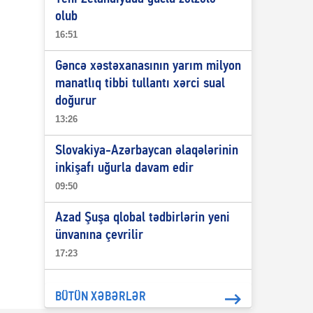
olub
16:51
Gəncə xəstəxanasının yarım milyon
manatlıq tibbi tullantı xərci sual
doğurur
13:26
Slovakiya-Azərbaycan əlaqələrinin
inkişafı uğurla davam edir
09:50
Azad Şuşa qlobal tədbirlərin yeni
ünvanına çevrilir
17:23
BÜTÜN XƏBƏRLƏR