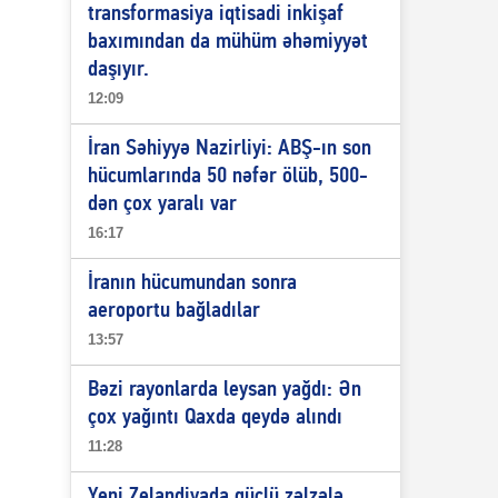
transformasiya iqtisadi inkişaf
baxımından da mühüm əhəmiyyət
daşıyır.
12:09
İran Səhiyyə Nazirliyi: ABŞ-ın son
hücumlarında 50 nəfər ölüb, 500-
dən çox yaralı var
16:17
İranın hücumundan sonra
aeroportu bağladılar
13:57
Bəzi rayonlarda leysan yağdı: Ən
çox yağıntı Qaxda qeydə alındı
11:28
Yeni Zelandiyada güclü zəlzələ