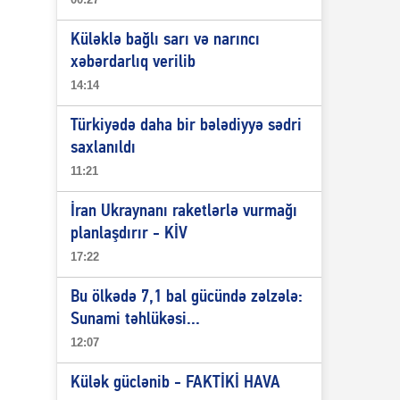
Küləklə bağlı sarı və narıncı
xəbərdarlıq verilib
14:14
Türkiyədə daha bir bələdiyyə sədri
saxlanıldı
11:21
İran Ukraynanı raketlərlə vurmağı
planlaşdırır - KİV
17:22
Bu ölkədə 7,1 bal gücündə zəlzələ:
Sunami təhlükəsi...
12:07
Külək güclənib - FAKTİKİ HAVA