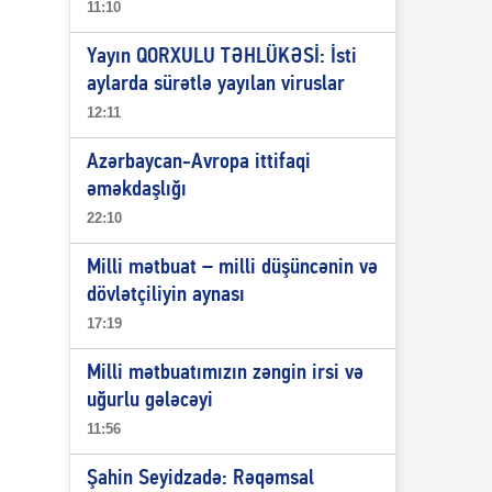
11:10
Yayın QORXULU TƏHLÜKƏSİ: İsti
aylarda sürətlə yayılan viruslar
12:11
Azərbaycan-Avropa ittifaqi
əməkdaşlığı
22:10
Milli mətbuat – milli düşüncənin və
dövlətçiliyin aynası
17:19
Milli mətbuatımızın zəngin irsi və
uğurlu gələcəyi
11:56
Şahin Seyidzadə: Rəqəmsal