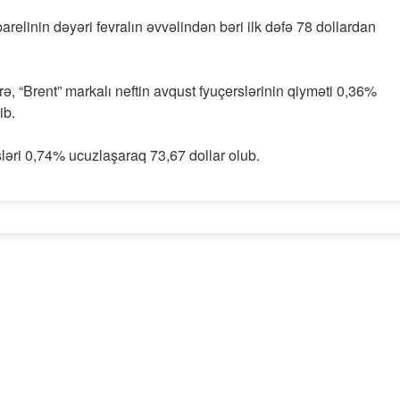
 barelinin dəyəri fevralın əvvəlindən bəri ilk dəfə 78 dollardan
ə, “Brent” markalı neftin avqust fyuçerslərinin qiyməti 0,36%
ib.
sləri 0,74% ucuzlaşaraq 73,67 dollar olub.