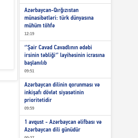
Azərbaycan-Qırğızıstan
münasibətləri: türk dünyasına
mühüm töhfə
12:19
‘’Şair Cavad Cavadlının ədəbi
irsinin təbliği‘’ layihəsinin icrasına
başlanılıb
09:51
Azərbaycan dilinin qorunması və
inkişafı dövlət siyasətinin
prioritetidir
09:59
1 avqust - Azərbaycan əlifbası və
Azərbaycan dili günüdür
00:27