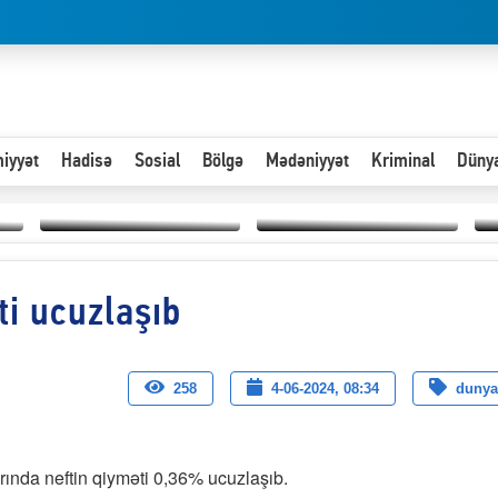
iyyət
Hadisə
Sosial
Bölgə
Mədəniyyət
Kriminal
Düny
Hər an ən çətin savaşa
ti ucuzlaşıb
Paytaxta giriş vizası —
hazır olmalıyıq-
“
"Xoş gəldin, cibində
ZƏLİMXAN
d
pul varsa.”
MƏMMƏDLİ YAZIR
n
258
4-06-2024, 08:34
dunya
ında neftin qiyməti 0,36% ucuzlaşıb.