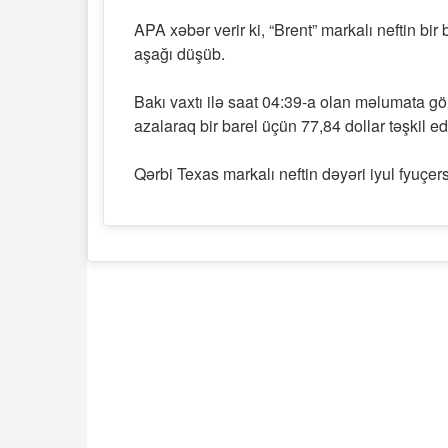
APA xəbər verir ki, “Brent” markalı neftin bir
aşağı düşüb.
Bakı vaxtı ilə saat 04:39-a olan məlumata gör
azalaraq bir barel üçün 77,84 dollar təşkil ed
Qərbi Texas markalı neftin dəyəri iyul fyuçer