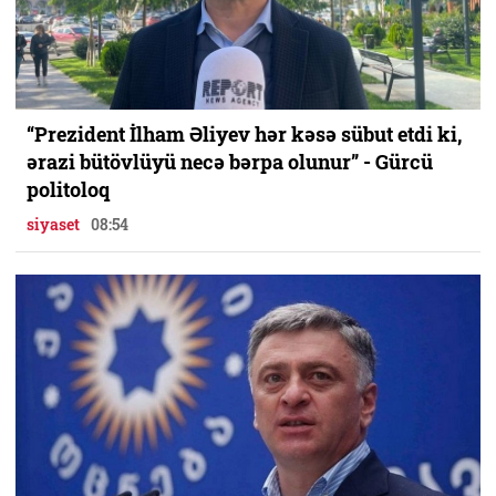
“Prezident İlham Əliyev hər kəsə sübut etdi ki,
ərazi bütövlüyü necə bərpa olunur” - Gürcü
politoloq
siyaset
08:54