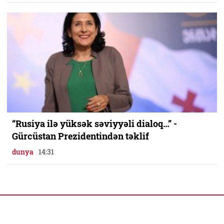
“Rusiya ilə yüksək səviyyəli dialoq…” -
Gürcüstan Prezidentindən təklif
dunya
14:31