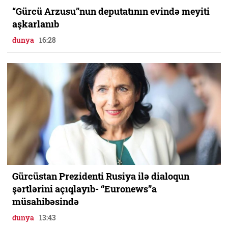
“Gürcü Arzusu”nun deputatının evində meyiti
aşkarlanıb
dunya
16:28
Gürcüstan Prezidenti Rusiya ilə dialoqun
şərtlərini açıqlayıb- “Euronews”a
müsahibəsində
dunya
13:43