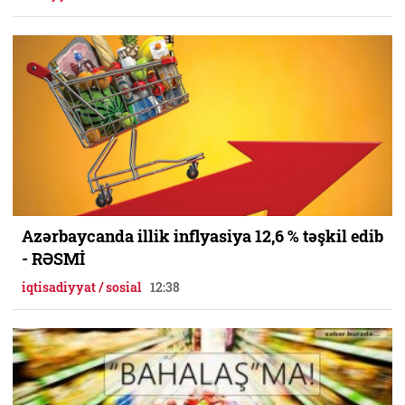
Azərbaycanda illik inflyasiya 12,6 % təşkil edib
- RƏSMİ
iqtisadiyyat / sosial
12:38