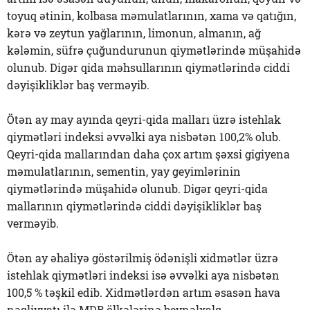
toyuq ətinin, kolbasa məmulatlarının, xama və qatığın,
kərə və zeytun yağlarının, limonun, almanın, ağ
kələmin, süfrə çuğundurunun qiymətlərində müşahidə
olunub. Digər qida məhsullarının qiymətlərində ciddi
dəyişikliklər baş verməyib.
Ötən ay may ayında qeyri-qida malları üzrə istehlak
qiymətləri indeksi əvvəlki aya nisbətən 100,2% olub.
Qeyri-qida mallarından daha çox artım şəxsi gigiyena
məmulatlarının, sementin, yay geyimlərinin
qiymətlərində müşahidə olunub. Digər qeyri-qida
mallarının qiymətlərində ciddi dəyişikliklər baş
verməyib.
Ötən ay əhaliyə göstərilmiş ödənişli xidmətlər üzrə
istehlak qiymətləri indeksi isə əvvəlki aya nisbətən
100,5 % təşkil edib. Xidmətlərdən artım əsasən hava
nəqliyyatı ilə MDB ölkələrinə beynəlxalq