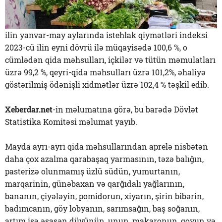
ilin yanvar-may aylarında istehlak qiymətləri indeksi
2023-cü ilin eyni dövrü ilə müqayisədə 100,6 %, o
cümlədən qida məhsulları, içkilər və tütün məmulatları
üzrə 99,2 %, qeyri-qida məhsulları üzrə 101,2%, əhaliyə
göstərilmiş ödənişli xidmətlər üzrə 102,4 % təşkil edib.
Xeberdar.net
-in məlumatına görə, bu barədə Dövlət
Statistika Komitəsi məlumat yayıb.
Mayda ayrı-ayrı qida məhsullarından aprelə nisbətən
daha çox azalma qarabaşaq yarmasının, təzə balığın,
pasterizə olunmamış üzlü südün, yumurtanın,
marqarinin, günəbaxan və qarğıdalı yağlarının,
bananın, çiyələyin, pomidorun, xiyarın, şirin bibərin,
badımcanın, göy lobyanın, sarımsağın, baş soğanın,
artım isə əsasən düyünün, unun, makaronun, qoyun və