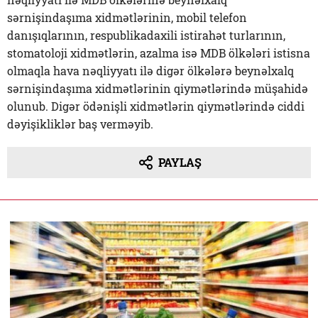
sərnişindaşıma xidmətlərinin, mobil telefon
danışıqlarının, respublikadaxili istirahət turlarının,
stomatoloji xidmətlərin, azalma isə MDB ölkələri istisna
olmaqla hava nəqliyyatı ilə digər ölkələrə beynəlxalq
sərnişindaşıma xidmətlərinin qiymətlərində müşahidə
olunub. Digər ödənişli xidmətlərin qiymətlərində ciddi
dəyişikliklər baş verməyib.
PAYLAŞ