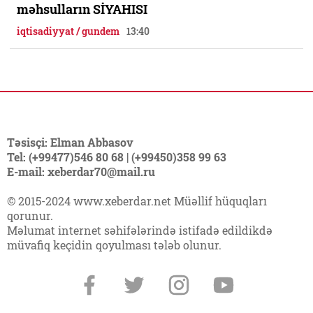
məhsulların SİYAHISI
iqtisadiyyat / gundem
13:40
Təsisçi: Elman Abbasov
Tel: (+99477)546 80 68 | (+99450)358 99 63
E-mail: xeberdar70@mail.ru
© 2015-2024 www.xeberdar.net Müəllif hüquqları
qorunur.
Məlumat internet səhifələrində istifadə edildikdə
müvafiq keçidin qoyulması tələb olunur.