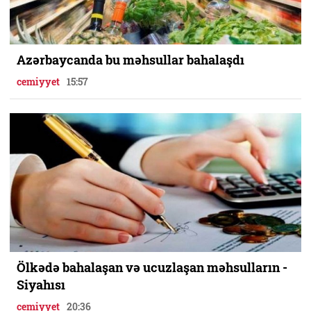
Azərbaycanda bu məhsullar bahalaşdı
cemiyyet
15:57
Ölkədə bahalaşan və ucuzlaşan məhsulların -
Siyahısı
cemiyyet
20:36