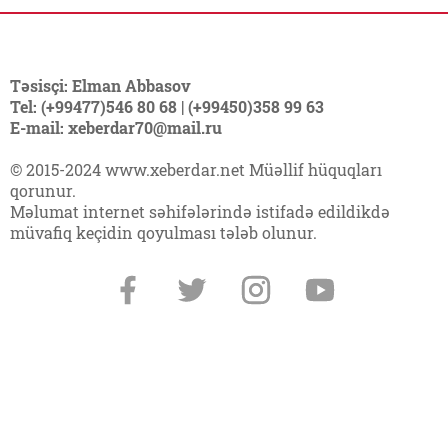
Təsisçi: Elman Abbasov
Tel: (+99477)546 80 68 | (+99450)358 99 63
E-mail: xeberdar70@mail.ru
© 2015-2024 www.xeberdar.net Müəllif hüquqları
qorunur.
Məlumat internet səhifələrində istifadə edildikdə
müvafiq keçidin qoyulması tələb olunur.