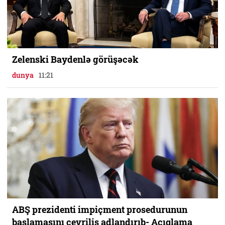
Zelenski Baydenlə görüşəcək
dunya
11:21
ABŞ prezidenti impiçment prosedurunun
başlamasını çevriliş adlandırıb- Açıqlama