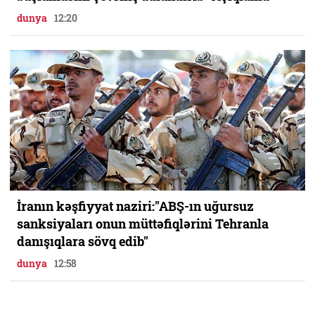
dunya
12:20
İranın kəşfiyyat naziri:"ABŞ-ın uğursuz
sanksiyaları onun müttəfiqlərini Tehranla
danışıqlara sövq edib"
dunya
12:58