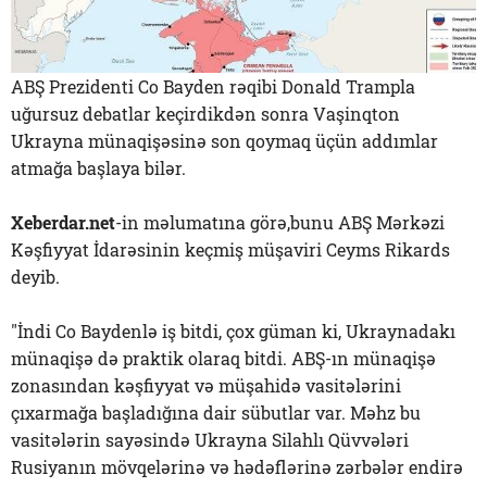
ABŞ Prezidenti Co Bayden rəqibi Donald Trampla
uğursuz debatlar keçirdikdən sonra Vaşinqton
Ukrayna münaqişəsinə son qoymaq üçün addımlar
atmağa başlaya bilər.
Xeberdar.net
-in məlumatına görə,bunu ABŞ Mərkəzi
Kəşfiyyat İdarəsinin keçmiş müşaviri Ceyms Rikards
deyib.
"İndi Co Baydenlə iş bitdi, çox güman ki, Ukraynadakı
münaqişə də praktik olaraq bitdi. ABŞ-ın münaqişə
zonasından kəşfiyyat və müşahidə vasitələrini
çıxarmağa başladığına dair sübutlar var. Məhz bu
vasitələrin sayəsində Ukrayna Silahlı Qüvvələri
Rusiyanın mövqelərinə və hədəflərinə zərbələr endirə