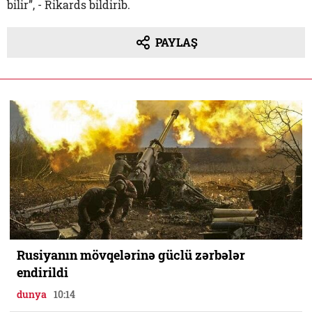
bilir”, - Rikards bildirib.
PAYLAŞ
Rusiyanın mövqelərinə güclü zərbələr
endirildi
dunya
10:14