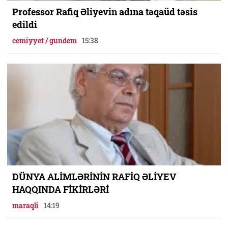
Professor Rafiq Əliyevin adına təqaüd təsis
edildi
cemiyyet / gundem
15:38
DÜNYA ALİMLƏRİNİN RAFİQ ƏLİYEV
HAQQINDA FİKİRLƏRİ
maraqli
14:19