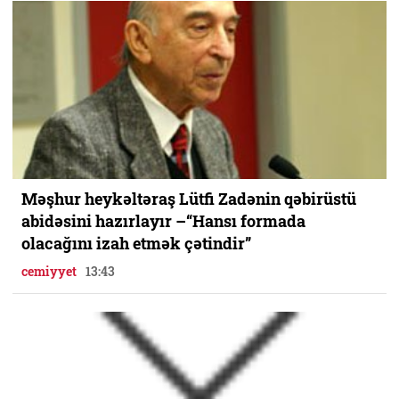
Məşhur heykəltəraş Lütfi Zadənin qəbirüstü
abidəsini hazırlayır –“Hansı formada
olacağını izah etmək çətindir”
cemiyyet
13:43