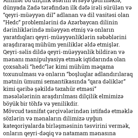
Alimlər bu dilçilik əsərini ərsəyə gətirməklə,
dünyada Zadə tərəfindən ilk dəfə irəli sürülən və
“qeyri-müəyyən dil” adlanan və dil vasitəsi olan
“Hedc” problemlərini də Azərbaycan dilinin
dərinliklərində müəyyən etmiş və onların
yaratdıqları qeyri-müəyyənliklərin səbəblərini
araşdıraraq mühüm yeniliklər əldə etmişlər.
Qeyri-səlis dildə qeyri-müəyyənlik bildirən və
mənanı manipulyasiya etmək iqtidarında olan
çoxsahəli “hedc”lər kimi mühüm məqama
toxunulması və onların “boşluqlar adlandırılaraq
mətnin ümumi semantikasında “qara dəliklər”
kimi qəribə şəkildə təzahür etməsi”
məsələlərinin araşdırılması dilçilik elmimizə
böyük bir töhfə və yenilikdir.
Mövcud təsnifat çərçivələrindən istifadə etməklə
sözlərin və mənaların dilimizə uyğun
kateqoriyalarda birləşməsinin təsvirini vermək,
onların qeyri-dəqiq və natamam mənasına