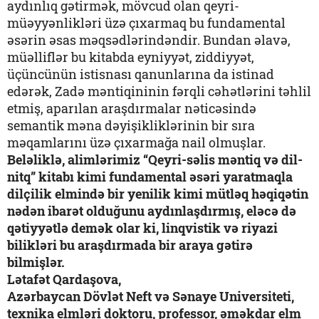
aydınlıq gətirmək, mövcud olan qeyri-
müəyyənlikləri üzə çıxarmaq bu fundamental
əsərin əsas məqsədlərindəndir. Bundan əlavə,
müəlliflər bu kitabda eyniyyət, ziddiyyət,
üçüncünün istisnası qanunlarına da istinad
edərək, Zadə məntiqininin fərqli cəhətlərini təhlil
etmiş, aparılan araşdırmalar nəticəsində
semantik məna dəyişikliklərinin bir sıra
məqamlarını üzə çıxarmağa nail olmuşlar.
Beləliklə, alimlərimiz “Qeyri-səlis məntiq və dil-
nitq” kitabı kimi fundamental əsəri yaratmaqla
dilçilik elmində bir yenilik kimi mütləq həqiqətin
nədən ibarət olduğunu aydınlaşdırmış, eləcə də
qətiyyətlə demək olar ki, linqvistik və riyazi
bilikləri bu araşdırmada bir araya gətirə
bilmişlər.
Lətafət Qardaşova,
Azərbaycan Dövlət Neft və Sənaye Universiteti,
texnika elmləri doktoru, professor, əməkdar elm