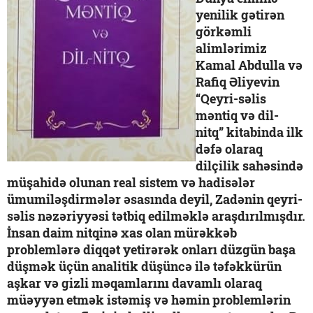
yenilik gətirən
görkəmli
alimlərimiz
Kamal Abdulla və
Rafiq Əliyevin
“Qeyri-səlis
məntiq və dil-
nitq” kitabinda ilk
dəfə olaraq
dilçilik sahəsində
müşahidə olunan real sistem və hadisələr
ümumiləşdirmələr əsasında deyil, Zadənin qeyri-
səlis nəzəriyyəsi tətbiq edilməklə araşdırılmışdır.
İnsan daim nitqinə xas olan mürəkkəb
problemlərə diqqət yetirərək onları düzgün başa
düşmək üçün analitik düşüncə ilə təfəkkürün
aşkar və gizli məqamlarını davamlı olaraq
müəyyən etmək istəmiş və həmin problemlərin