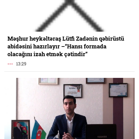
Məşhur heykəltəraş Lütfi Zadənin qəbirüstü
abidəsini hazırlayır –“Hansı formada
olacağını izah etmək çətindir”
---
13:29