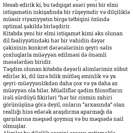
Hesab edirik ki, bu tədqiqat əsəri yeni bir elmi
istiqamətin inkişafında bir rüşeymdir və dilçiliklə
müasir riyaziyyatın birgə tətbiqini özündə
optimal şəkildə birləşdirir.
Kitabda yeni bir elmi istiqamət kimi əks olunan
dil fəaliyyətindəki hər bir vahidin dəyər
çəkisinin konkret dərəcələrinin qeyri-səlis
çoxluqlarla müəyyən edilməsi də önəmli
məsələrdən biridir.
Təqdim olunan kitabda dəyərli alimlərimiz sübut
edirlər ki, dil üzrə bilik mütləq əminlik və ya
qeyri-müəyyənlikdən daha çox və ya daha az
müəyyən ola bilər. Müəlliflər qədim filosofların
irəli sürdüyü fikirləri “hər bir cismin zahiri
görünüşünə görə deyil, onların “arxasında” olan
reallığı hiss edərək araşdırma aparmağı da
qarşılarına məqsəd qoymuş və bu məqsədə nail
olmuşlar.