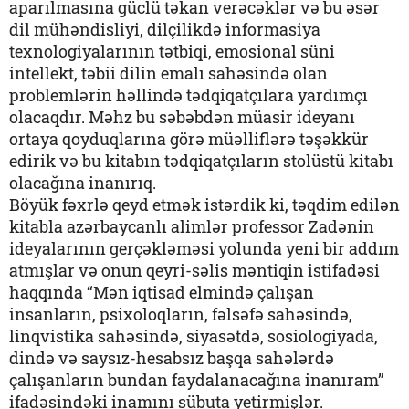
aparılmasına güclü təkan verəcəklər və bu əsər
dil mühəndisliyi, dilçilikdə informasiya
texnologiyalarının tətbiqi, emosional süni
intellekt, təbii dilin emalı sahəsində olan
problemlərin həllində tədqiqatçılara yardımçı
olacaqdır. Məhz bu səbəbdən müasir ideyanı
ortaya qoyduqlarına görə müəlliflərə təşəkkür
edirik və bu kitabın tədqiqatçıların stolüstü kitabı
olacağına inanırıq.
Böyük fəxrlə qeyd etmək istərdik ki, təqdim edilən
kitabla azərbaycanlı alimlər professor Zadənin
ideyalarının gerçəkləməsi yolunda yeni bir addım
atmışlar və onun qeyri-səlis məntiqin istifadəsi
haqqında “Mən iqtisad elmində çalışan
insanların, psixoloqların, fəlsəfə sahəsində,
linqvistika sahəsində, siyasətdə, sosiologiyada,
dində və saysız-hesabsız başqa sahələrdə
çalışanların bundan faydalanacağına inanıram”
ifadəsindəki inamını sübuta yetirmişlər.