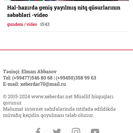
Hal-hazırda geniş yayılmış nitq qüsurlarının
səbəbləri -video
gundem / video
15:43
Təsisçi: Elman Abbasov
Tel: (+99477)546 80 68 | (+99450)358 99 63
E-mail: xeberdar70@mail.ru
© 2015-2024 www.xeberdar.net Müəllif hüquqları
qorunur.
Məlumat internet səhifələrində istifadə edildikdə
müvafiq keçidin qoyulması tələb olunur.