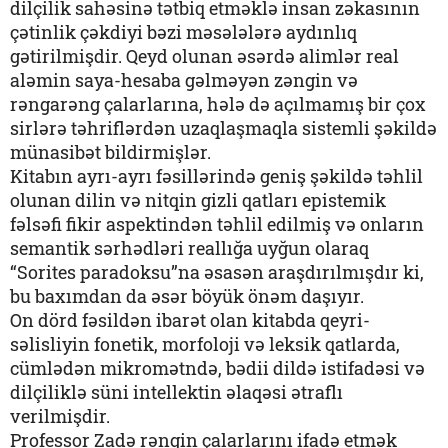
dilçilik sahəsinə tətbiq etməklə insan zəkasının
çətinlik çəkdiyi bəzi məsələlərə aydınlıq
gətirilmişdir. Qeyd olunan əsərdə alimlər real
aləmin saya-hesaba gəlməyən zəngin və
rəngarəng çalarlarına, hələ də açılmamış bir çox
sirlərə təhriflərdən uzaqlaşmaqla sistemli şəkildə
münasibət bildirmişlər.
Kitabın ayrı-ayrı fəsillərində geniş şəkildə təhlil
olunan dilin və nitqin gizli qatları epistemik
fəlsəfi fikir aspektindən təhlil edilmiş və onların
semantik sərhədləri reallığa uyğun olaraq
“Sorites paradoksu”na əsasən araşdırılmışdır ki,
bu baxımdan da əsər böyük önəm daşıyır.
On dörd fəsildən ibarət olan kitabda qeyri-
səlisliyin fonetik, morfoloji və leksik qatlarda,
cümlədən mikromətndə, bədii dildə istifadəsi və
dilçiliklə süni intellektin əlaqəsi ətraflı
verilmişdir.
Professor Zadə rəngin çalarlarını ifadə etmək