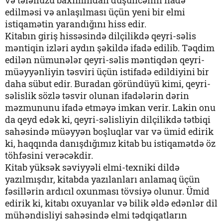
və tələffüzü baxımından düşüncənin ifadə
edilməsi və anlaşılması üçün yeni bir elmi
istiqamətin yarandığını hiss edir.
Kitabın giriş hissəsində dilçilikdə qeyri-səlis
məntiqin izləri aydın şəkildə ifadə edilib. Təqdim
edilən nümunələr qeyri-səlis məntiqdən qeyri-
müəyyənliyin təsviri üçün istifadə edildiyini bir
daha sübut edir. Buradan göründüyü kimi, qeyri-
səlislik sözlə təsvir olunan ifadələrin dərin
məzmununu ifadə etməyə imkan verir. Lakin onu
da qeyd edək ki, qeyri-səlisliyin dilçilikdə tətbiqi
sahəsində müəyyən boşluqlar var və ümid edirik
ki, haqqında danışdığımız kitab bu istiqamətdə öz
töhfəsini verəcəkdir.
Kitab yüksək səviyyəli elmi-texniki dildə
yazılmışdır, kitabda yazılanları anlamaq üçün
fəsillərin ardıcıl oxunması tövsiyə olunur. Ümid
edirik ki, kitabı oxuyanlar və bilik əldə edənlər dil
mühəndisliyi sahəsində elmi tədqiqatların