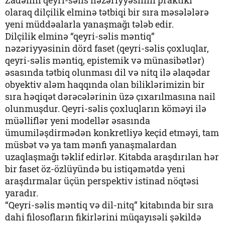
Zadənin qeyri-səlis nəzəriyyəsinin praktiki
olaraq dilçilik elminə tətbiqi bir sıra məsələlərə
yeni müddəalarla yanaşmağı tələb edir.
Dilçilik elminə “qeyri-səlis məntiq”
nəzəriyyəsinin dörd faset (qeyri-səlis çoxluqlar,
qeyri-səlis məntiq, epistemik və münasibətlər)
əsasında tətbiq olunması dil və nitq ilə əlaqədar
obyektiv aləm haqqında olan biliklərimizin bir
sıra həqiqət dərəcələrinin üzə çıxarılmasına nail
olunmuşdur. Qeyri-səlis çoxluqların köməyi ilə
müəlliflər yeni modellər əsasında
ümumiləşdirmədən konkretliyə keçid etməyi, tam
müsbət və ya tam mənfi yanaşmalardan
uzaqlaşmağı təklif edirlər. Kitabda araşdırılan hər
bir faset öz-özlüyündə bu istiqəmətdə yeni
araşdırmalar üçün perspektiv istinad nöqtəsi
yaradır.
“Qeyri-səlis məntiq və dil-nitq” kitabında bir sıra
dahi filosofların fikirlərini müqayısəli şəkildə