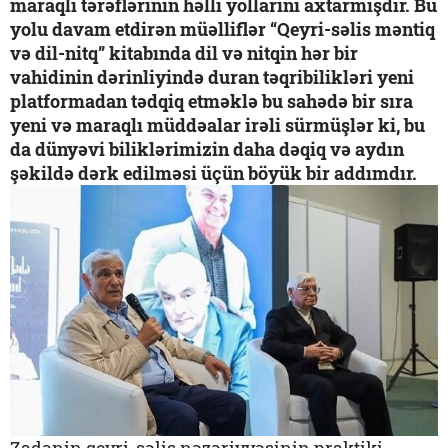
maraqlı tərəflərinin həlli yollarını axtarmışdır. Bu
yolu davam etdirən müəlliflər “Qeyri-səlis məntiq
və dil-nitq” kitabında dil və nitqin hər bir
vahidinin dərinliyində duran təqribilikləri yeni
platformadan tədqiq etməklə bu sahədə bir sıra
yeni və maraqlı müddəalar irəli sürmüşlər ki, bu
da dünyəvi biliklərimizin daha dəqiq və aydın
şəkildə dərk edilməsi üçün böyük bir addımdır.