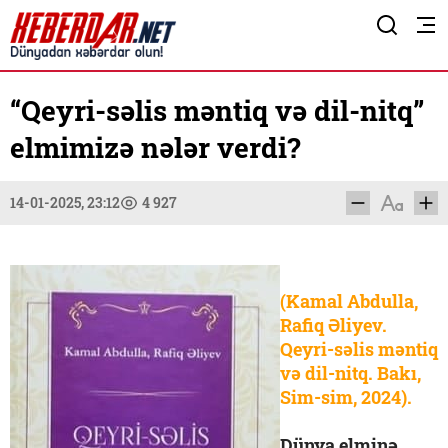
“Qeyri-səlis məntiq və dil-nitq”
elmimizə nələr verdi?
14-01-2025, 23:12
4 927
(Kamal Abdulla,
Rafiq Əliyev.
Qeyri-səlis məntiq
və dil-nitq. Bakı,
Sim-sim, 2024).
Dünya elminə