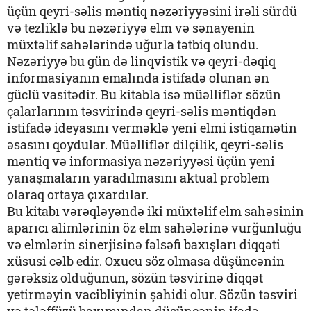
üçün qeyri-səlis məntiq nəzəriyyəsini irəli sürdü
və tezliklə bu nəzəriyyə elm və sənayenin
müxtəlif sahələrində uğurla tətbiq olundu.
Nəzəriyyə bu gün də linqvistik və qeyri-dəqiq
informasiyanın emalında istifadə olunan ən
güclü vasitədir. Bu kitabla isə müəlliflər sözün
çalarlarının təsvirində qeyri-səlis məntiqdən
istifadə ideyasını verməklə yeni elmi istiqamətin
əsasını qoydular. Müəlliflər dilçilik, qeyri-səlis
məntiq və informasiya nəzəriyyəsi üçün yeni
yanaşmaların yaradılmasını aktual problem
olaraq ortaya çıxardılar.
Bu kitabı vərəqləyəndə iki müxtəlif elm sahəsinin
aparıcı alimlərinin öz elm sahələrinə vurğunluğu
və elmlərin sinerjisinə fəlsəfi baxışları diqqəti
xüsusi cəlb edir. Oxucu söz olmasa düşüncənin
gərəksiz olduğunun, sözün təsvirinə diqqət
yetirməyin vacibliyinin şahidi olur. Sözün təsviri