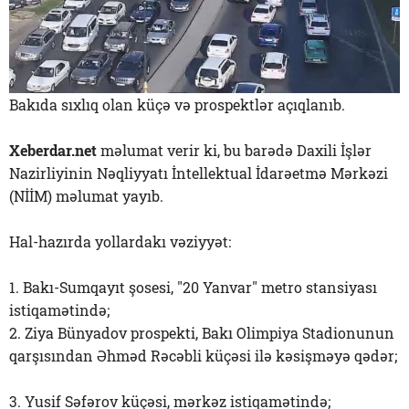
Bakıda sıxlıq olan küçə və prospektlər açıqlanıb.
Xeberdar.net
məlumat verir ki, bu barədə Daxili İşlər
Nazirliyinin Nəqliyyatı İntellektual İdarəetmə Mərkəzi
(NİİM) məlumat yayıb.
Hal-hazırda yollardakı vəziyyət:
1. Bakı-Sumqayıt şosesi, "20 Yanvar" metro stansiyası
istiqamətində;
2. Ziya Bünyadov prospekti, Bakı Olimpiya Stadionunun
qarşısından Əhməd Rəcəbli küçəsi ilə kəsişməyə qədər;
3. Yusif Səfərov küçəsi, mərkəz istiqamətində;