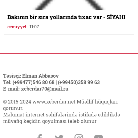
Bakının bir sıra yollarında tıxac var - SİYAHI
cemiyyet
11:07
Təsisçi: Elman Abbasov
Tel: (+99477)546 80 68 | (+99450)358 99 63
E-mail: xeberdar70@mail.ru
© 2015-2024 www.xeberdar.net Müəllif hüquqları
qorunur.
Məlumat internet səhifələrində istifadə edildikdə
müvafiq keçidin qoyulması tələb olunur.