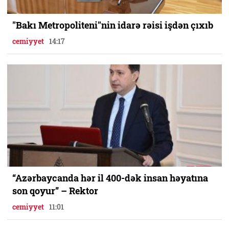
"Bakı Metropoliteni"nin idarə rəisi işdən çıxıb
cemiyyet
14:17
“Azərbaycanda hər il 400-dək insan həyatına
son qoyur” – Rektor
cemiyyet
11:01