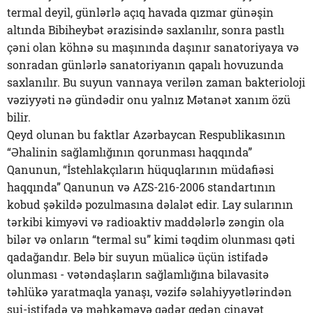
termal deyil, günlərlə açıq havada qızmar günəşin
altında Bibiheybət ərazisində saxlanılır, sonra pastlı
çəni olan köhnə su maşınında daşınır sanatoriyaya və
sonradan günlərlə sanatoriyanın qapalı hovuzunda
saxlanılır. Bu suyun vannaya verilən zaman bakterioloji
vəziyyəti nə gündədir onu yalnız Mətanət xanım özü
bilir.
Qeyd olunan bu faktlar Azərbaycan Respublikasının
“Əhalinin sağlamlığının qorunması haqqında”
Qanunun, “İstehlakçıların hüquqlarının müdafiəsi
haqqında” Qanunun və AZS-216-2006 standartının
kobud şəkildə pozulmasına dəlalət edir. Lay sularının
tərkibi kimyəvi və radioaktiv maddələrlə zəngin ola
bilər və onların “termal su” kimi təqdim olunması qəti
qadağandır. Belə bir suyun müalicə üçün istifadə
olunması - vətəndaşların sağlamlığına bilavasitə
təhlükə yaratmaqla yanaşı, vəzifə səlahiyyətlərindən
sui-istifadə və məhkəməyə qədər gedən cinayət