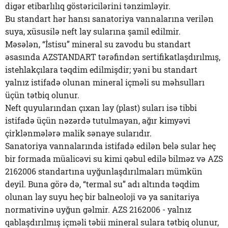
digər etibarlılıq göstəricilərini tənzimləyir.
Bu standart hər hansı sanatoriya vannalarına verilən
suya, xüsusilə neft lay sularına şamil edilmir.
Məsələn, “İstisu” mineral su zavodu bu standart
əsasında AZSTANDART tərəfindən sertifikatlaşdırılmış,
istehlakçılara təqdim edilmişdir; yəni bu standart
yalnız istifadə olunan mineral içməli su məhsulları
üçün tətbiq olunur.
Neft quyularından çıxan lay (plast) suları isə tibbi
istifadə üçün nəzərdə tutulmayan, ağır kimyəvi
çirklənmələrə malik sənaye sularıdır.
Sanatoriya vannalarında istifadə edilən belə sular heç
bir formada müalicəvi su kimi qəbul edilə bilməz və AZS
2162006 standartına uyğunlaşdırılmaları mümkün
deyil. Buna görə də, “termal su” adı altında təqdim
olunan lay suyu heç bir balneoloji və ya sanitariya
normativinə uyğun gəlmir. AZS 2162006 - yalnız
qablaşdırılmış içməli təbii mineral sulara tətbiq olunur,