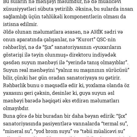
Bu suların nə mənşəyi məlumdur, nə də müalicəvi
xüsusiyyətləri sübuta yetirilib. Əksinə, bu sularda insan
sağlamlığı üçün təhlükəli komponentlərin olması da
istisna edilmir.
Əldə olunan məlumatlara əsasən, nə AHİK sədri və
onun aparatında çalışanlar, nə “Kurort” QSC-nin
rəhbərliyi, nə də “Şıx” sanatoriyasının «yuxarıların
göstərişi ilə təyin olunmuş» direktoru indiyədək
qəsdən suyun mənbəyi ilə “yerində tanış olmayıblar”.
Suyun real mənbəyini “yalnız su maşınının sürücüsü”
bilir, çünki hər gün oradan sanatoriyaya su gətirir.
Rəhbərlik bunu o məqsədlə edir ki, yoxlama olanda öz
yaxasını geri çəksin, desinlər ki, guya suyun əsl
mənbəyi barədə həqiqəti əks etdirən məlumatları
olmayıbdır.
Buna görə də biz buradan bir daha bəyan edirik: “Şıx”
sanatoriyasında pasiyentlərə vannalarda “termal su”,
“mineral su”, “yod brom suyu” və “təbii müalicəvi su”