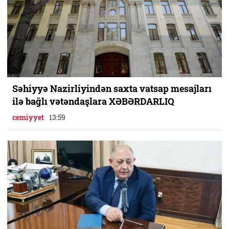
Səhiyyə Nazirliyindən saxta vatsap mesajları
ilə bağlı vətəndaşlara XƏBƏRDARLIQ
cemiyyet
13:59