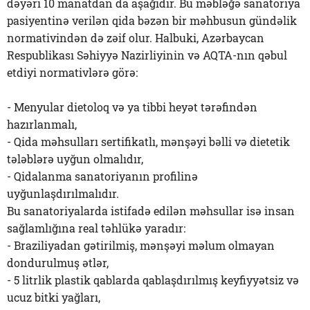
dəyəri 10 manatdan da aşağıdır. Bu məbləğə sanatoriya
pasiyentinə verilən qida bəzən bir məhbusun gündəlik
normativindən də zəif olur. Halbuki, Azərbaycan
Respublikası Səhiyyə Nazirliyinin və AQTA-nın qəbul
etdiyi normativlərə görə:
- Menyular dietoloq və ya tibbi heyət tərəfindən
hazırlanmalı,
- Qida məhsulları sertifikatlı, mənşəyi bəlli və dietetik
tələblərə uyğun olmalıdır,
- Qidalanma sanatoriyanın profilinə
uyğunlaşdırılmalıdır.
Bu sanatoriyalarda istifadə edilən məhsullar isə insan
sağlamlığına real təhlükə yaradır:
- Braziliyadan gətirilmiş, mənşəyi məlum olmayan
dondurulmuş ətlər,
- 5 litrlik plastik qablarda qablaşdırılmış keyfiyyətsiz və
ucuz bitki yağları,