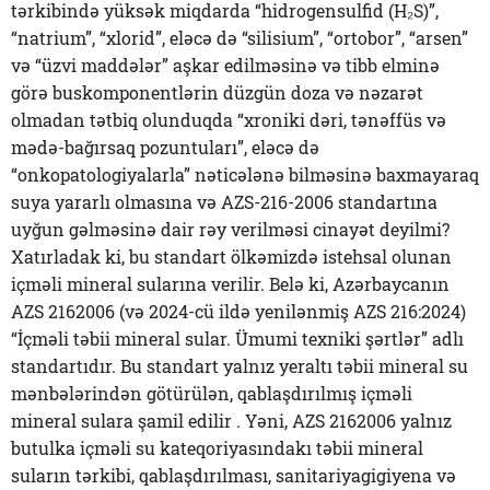
tərkibində yüksək miqdarda “hidrogensulfid (H₂S)”,
“natrium”, “xlorid”, eləcə də “silisium”, “ortobor”, “arsen”
və “üzvi maddələr” aşkar edilməsinə və tibb elminə
görə buskomponentlərin düzgün doza və nəzarət
olmadan tətbiq olunduqda “xroniki dəri, tənəffüs və
mədə-bağırsaq pozuntuları”, eləcə də
“onkopatologiyalarla” nəticələnə bilməsinə baxmayaraq
suya yararlı olmasına və AZS-216-2006 standartına
uyğun gəlməsinə dair rəy verilməsi cinayət deyilmi?
Xatırladak ki, bu standart ölkəmizdə istehsal olunan
içməli mineral sularına verilir. Belə ki, Azərbaycanın
AZS 2162006 (və 2024-cü ildə yenilənmiş AZS 216:2024)
“İçməli təbii mineral sular. Ümumi texniki şərtlər” adlı
standartıdır. Bu standart yalnız yeraltı təbii mineral su
mənbələrindən götürülən, qablaşdırılmış içməli
mineral sulara şamil edilir . Yəni, AZS 2162006 yalnız
butulka içməli su kateqoriyasındakı təbii mineral
suların tərkibi, qablaşdırılması, sanitariyagigiyena və