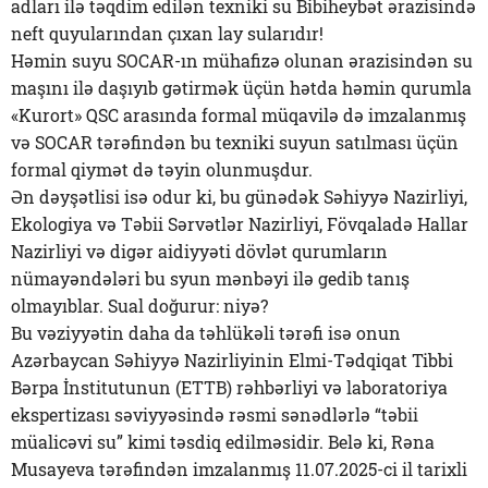
adları ilə təqdim edilən texniki su Bibiheybət ərazisində
neft quyularından çıxan lay sularıdır!
Həmin suyu SOCAR-ın mühafizə olunan ərazisindən su
maşını ilə daşıyıb gətirmək üçün hətda həmin qurumla
«Kurort» QSC arasında formal müqavilə də imzalanmış
və SOCAR tərəfindən bu texniki suyun satılması üçün
formal qiymət də təyin olunmuşdur.
Ən dəyşətlisi isə odur ki, bu günədək Səhiyyə Nazirliyi,
Ekologiya və Təbii Sərvətlər Nazirliyi, Fövqaladə Hallar
Nazirliyi və digər aidiyyəti dövlət qurumların
nümayəndələri bu syun mənbəyi ilə gedib tanış
olmayıblar. Sual doğurur: niyə?
Bu vəziyyətin daha da təhlükəli tərəfi isə onun
Azərbaycan Səhiyyə Nazirliyinin Elmi-Tədqiqat Tibbi
Bərpa İnstitutunun (ETTB) rəhbərliyi və laboratoriya
ekspertizası səviyyəsində rəsmi sənədlərlə “təbii
müalicəvi su” kimi təsdiq edilməsidir. Belə ki, Rəna
Musayeva tərəfindən imzalanmış 11.07.2025-ci il tarixli