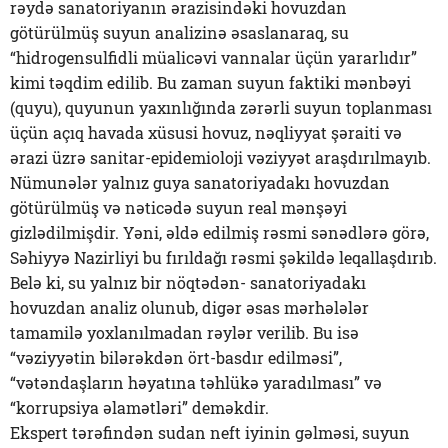
rəydə sanatoriyanın ərazisindəki hovuzdan
götürülmüş suyun analizinə əsaslanaraq, su
“hidrogensulfidli müalicəvi vannalar üçün yararlıdır”
kimi təqdim edilib. Bu zaman suyun faktiki mənbəyi
(quyu), quyunun yaxınlığında zərərli suyun toplanması
üçün açıq havada xüsusi hovuz, nəqliyyat şəraiti və
ərazi üzrə sanitar-epidemioloji vəziyyət araşdırılmayıb.
Nümunələr yalnız guya sanatoriyadakı hovuzdan
götürülmüş və nəticədə suyun real mənşəyi
gizlədilmişdir. Yəni, əldə edilmiş rəsmi sənədlərə görə,
Səhiyyə Nazirliyi bu fırıldağı rəsmi şəkildə leqallaşdırıb.
Belə ki, su yalnız bir nöqtədən- sanatoriyadakı
hovuzdan analiz olunub, digər əsas mərhələlər
tamamilə yoxlanılmadan rəylər verilib. Bu isə
“vəziyyətin bilərəkdən ört-basdır edilməsi”,
“vətəndaşların həyatına təhlükə yaradılması” və
“korrupsiya əlamətləri” deməkdir.
Ekspert tərəfindən sudan neft iyinin gəlməsi, suyun