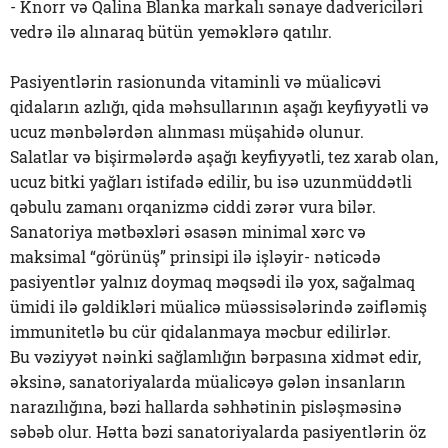
- Knorr və Qalina Blanka markalı sənaye dadvericiləri
vedrə ilə alınaraq bütün yeməklərə qatılır.
Pasiyentlərin rasionunda vitaminli və müalicəvi
qidaların azlığı, qida məhsullarının aşağı keyfiyyətli və
ucuz mənbələrdən alınması müşahidə olunur.
Salatlar və bişirmələrdə aşağı keyfiyyətli, tez xarab olan,
ucuz bitki yağları istifadə edilir, bu isə uzunmüddətli
qəbulu zamanı orqanizmə ciddi zərər vura bilər.
Sanatoriya mətbəxləri əsasən minimal xərc və
maksimal “görünüş” prinsipi ilə işləyir- nəticədə
pasiyentlər yalnız doymaq məqsədi ilə yox, sağalmaq
ümidi ilə gəldikləri müalicə müəssisələrində zəifləmiş
immunitetlə bu cür qidalanmaya məcbur edilirlər.
Bu vəziyyət nəinki sağlamlığın bərpasına xidmət edir,
əksinə, sanatoriyalarda müalicəyə gələn insanların
narazılığına, bəzi hallarda səhhətinin pisləşməsinə
səbəb olur. Hətta bəzi sanatoriyalarda pasiyentlərin öz