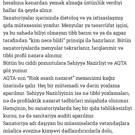
hesabına kənardan yemək almağa üstünlük verdiyi
hallar da qeydə alınır.
Sanatoriyalar içərisində dietoloq və ya ixtisaslaşmış
qida mütəxəssisi yoxdur. Menyular ya təsərrüfat işçisi,
ya bu sahədə biliyi olmayan tibb bacısı və ya da aşpaz
tərəfindən “kim necə bildi” prinsipi ilə hazırlanır. Bütün
sanatoriyalarda menyular təkrarlanır, fərqlənmir və
tibbi profil nəzərə alınmır.
Bütün bu ciddi pozuntulara Səhiyyə Nazirliyi və AQTA
göz yumur.
AQTA-nın “Risk əsaslı nəzarət” mexanizmi kağız
üzərində qalır. Heç bir mütəmadi və dərin yoxlama
aparılmır. Səhiyyə Nazirliyinin isə nə tibbi yoxlamaları,
nə də profilaktik nəzarət tədbirləri müşahidə olunmur.
Həmçinin, bu sanatoriyalarda heç bir qida təhlükəsizliyi
kursu, nə də sanitariya auditi aparılmır.
Sanatoriya adı daşıyan bu müəssisələrdə vətəndaşlara
müalicə əvəzinə kimyəvi dadlandırıcılarla dolu,