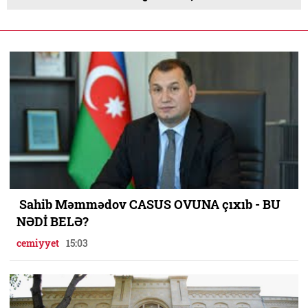
Sahib Məmmədov CASUS OVUNA çıxıb - BU
NƏDİ BELƏ?
cemiyyet
15:03