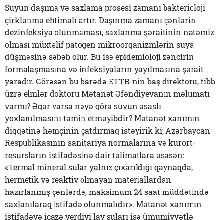
Suyun daşıma və saxlama prosesi zamanı bakterioloji
çirklənmə ehtimalı artır. Daşınma zamanı çənlərin
dezinfeksiya olunmaması, saxlanma şəraitinin natəmiz
olması müxtəlif patogen mikroorqanizmlərin suya
düşməsinə səbəb olur. Bu isə epidemioloji zəncirin
formalaşmasına və infeksiyaların yayılmasına şərait
yaradır. Görəsən bu barədə ETTB-nin baş direktoru, tibb
üzrə elmlər doktoru Mətanət Əfəndiyevanın məlumatı
varmı? Əgər varsa nəyə görə suyun əsaslı
yoxlanılmasını təmin etməyibdir? Mətanət xanımın
diqqətinə həmçinin çatdırmaq istəyirik ki, Azərbaycan
Respublikasının sanitariya normalarına və kurort-
resursların istifadəsinə dair təlimatlara əsasən:
«Termal mineral sular yalnız çıxarıldığı qaynaqda,
hermetik və reaktiv olmayan materiallardan
hazırlanmış çənlərdə, maksimum 24 saat müddətində
saxlanılaraq istifadə olunmalıdır». Mətanət xanımın
istifadəyə icazə verdiyi lay suları isə ümumiyyətlə