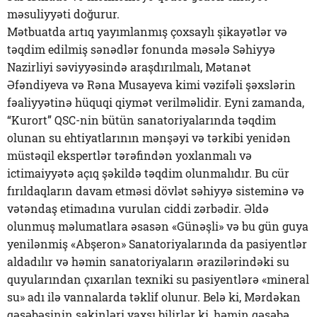
məsuliyyəti doğurur.
Mətbuatda artıq yayımlanmış çoxsaylı şikayətlər və
təqdim edilmiş sənədlər fonunda məsələ Səhiyyə
Nazirliyi səviyyəsində araşdırılmalı, Mətanət
Əfəndiyeva və Rəna Musayeva kimi vəzifəli şəxslərin
fəaliyyətinə hüquqi qiymət verilməlidir. Eyni zamanda,
“Kurort” QSC-nin bütün sanatoriyalarında təqdim
olunan su ehtiyatlarının mənşəyi və tərkibi yenidən
müstəqil ekspertlər tərəfindən yoxlanmalı və
ictimaiyyətə açıq şəkildə təqdim olunmalıdır. Bu cür
fırıldaqların davam etməsi dövlət səhiyyə sisteminə və
vətəndaş etimadına vurulan ciddi zərbədir. Əldə
olunmuş məlumatlara əsasən «Günəşli» və bu gün guya
yenilənmiş «Abşeron» Sanatoriyalarında da pasiyentlər
aldadılır və həmin sanatoriyaların ərazilərindəki su
quyularından çıxarılan texniki su pasiyentlərə «mineral
su» adı ilə vannalarda təklif olunur. Belə ki, Mərdəkan
qəsəbəsinin sakinləri yaxşı bilirlər ki, həmin qəsəbə