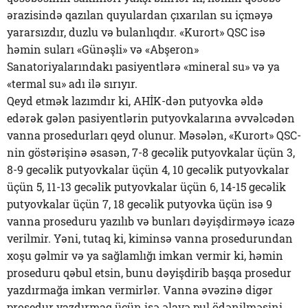
ərazisində qazılan quyulardan çıxarılan su içməyə
yararsızdır, duzlu və bulanlıqdır. «Kurort» QSC isə
həmin suları «Günəşli» və «Abşeron»
Sanatoriyalarındakı pasiyentlərə «mineral su» və ya
«termal su» adı ilə sırıyır.
Qeyd etmək lazımdır ki, AHİK-dən putyovka əldə
edərək gələn pasiyentlərin putyovkalarına əvvəlcədən
vanna prosedurları qeyd olunur. Məsələn, «Kurort» QSC-
nin göstərişinə əsasən, 7-8 gecəlik putyovkalar üçün 3,
8-9 gecəlik putyovkalar üçün 4, 10 gecəlik putyovkalar
üçün 5, 11-13 gecəlik putyovkalar üçün 6, 14-15 gecəlik
putyovkalar üçün 7, 18 gecəlik putyovka üçün isə 9
vanna proseduru yazılıb və bunları dəyişdirməyə icazə
verilmir. Yəni, tutaq ki, kiminsə vanna prosedurundan
xoşu gəlmir və ya sağlamlığı imkan vermir ki, həmin
proseduru qəbul etsin, bunu dəyişdirib başqa prosedur
yazdırmağa imkan vermirlər. Vanna əvəzinə digər
prosedur yazdırmaq üçün isə əlavə pul ödənilməsini