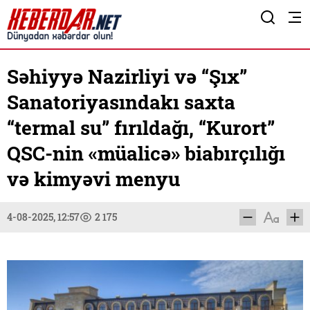
Səhiyyə Nazirliyi və “Şıx”
Sanatoriyasındakı saxta
“termal su” fırıldağı, “Kurort”
QSC-nin «müalicə» biabırçılığı
və kimyəvi menyu
4-08-2025, 12:57
2 175