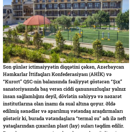
Son günlər ictimaiyyətin diqqətini çəkən, Azərbaycan
Həmkarlar İttifaqları Konfederasiyası (AHİK) və
“Kurort” QSC-nin balansında fəaliyyət göstərən “Şıx”
sanatoriyasında baş verən ciddi qanunsuzluqlar yalnız
insan sağlamlığını deyil, dövlətin səhiyyə və nəzarət
institutlarına olan inamı da sual altına qoyur. Əldə
edilmiş sənədlər və aparılmış vətəndaş araşdırmaları
göstərir ki, burada vətəndaşlara “termal su” adı ilə neft
yataqlarından çıxarılan plast (lay) suları təqdim edilir.