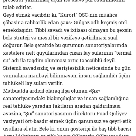
tələb edirlər.
Qeyd etmək vacibdir ki, “Kurort” QSC-nin müalicə
şöbəsinə rəhbərlik edən şəxs- Gülgəz adlı keçmiş otel
əməkdaşıdır. Tibbi savadı və ixtisası olmayan bu şəxsin
belə strateji və məsul bir vəzifəyə gətirilməsi sual
doğurur. Belə şəraitdə bu qurumun sanatoriyalarında
xəstələrə neft quyularından çıxan lay sularının “termal
su” adı ilə təqdim olunması artıq təəccüblü deyil.
Sistemli savadsızlıq və səriştəsizlik nəticəsində bu gün
vannalara mənbəyi bilinməyən, insan sağlamlığı üçün
təhlükəli lay suları verilir.
Mətbuatda ardıcıl olaraq ifşa olunan «Şıx»
sanatoriyasındakı biabırçılıqlar və insan sağlamlığına
real təhlükə yaradan faktların aradan qaldırılması
əvəzinə, “Şıx” sanatoriyasının direktoru Fuad Quliyev
vəziyyəti ört-basdır etmək üçün qanunsuz və qeyri-etik
üsullara əl atır. Belə ki, onun göstərişi ilə baş tibb bacısı