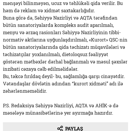
mənşəyi bilinməyən, ucuz və təhlükəli qida verilir. Bu
həm də reklam və xidmət saxtakarlığıdır.
Buna görə də, Səhiyyə Nazirliyi və AQTA tərəfindən
bütün sanatoriyalarda kompleks audit aparılmalı,
menyu və ərzaq rasionları Səhiyyə Nazirliyinin tibbi-
normativ aktlarına uyğunlaşdırılmalı, «Kurort» QSC-nin
bütün sanatoriyalarında qida təchizatı müqavilələri və
təchizatçılar yoxlanılmalı, dietoloqsuz fəaliyyət
göstərən mətbəxlər dərhal bağlanmalı və məsul şəxslər
inzibati cəzaya cəlb edilməlidələr.
Bu, təkcə fırıldaq deyil- bu, sağlamlığa qarşı cinayətdir.
Vətəndaşlar dövlətin adından “kurort xidməti” adı ilə
zəhərlənməməlidir.
P.S. Redaksiya Səhiyyə Nazirliyi, AQTA və AHİK-ə də
məsələyə münasibətlərinə yer ayırmağa hazırdır.
PAYLAŞ