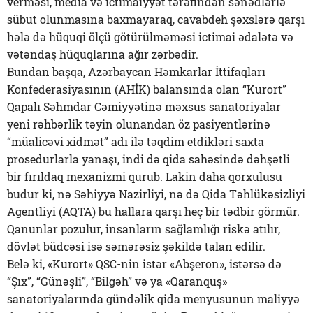
verməsi, media və ictimaiyyət tərəfindən sənədlərlə
sübut olunmasına baxmayaraq, cavabdeh şəxslərə qarşı
hələ də hüquqi ölçü götürülməməsi ictimai ədalətə və
vətəndaş hüquqlarına ağır zərbədir.
Bundan başqa, Azərbaycan Həmkarlar İttifaqları
Konfederasiyasının (AHİK) balansında olan “Kurort”
Qapalı Səhmdar Cəmiyyətinə məxsus sanatoriyalar
yeni rəhbərlik təyin olunandan öz pasiyentlərinə
“müalicəvi xidmət” adı ilə təqdim etdikləri saxta
prosedurlarla yanaşı, indi də qida sahəsində dəhşətli
bir fırıldaq mexanizmi qurub. Lakin daha qorxulusu
budur ki, nə Səhiyyə Nazirliyi, nə də Qida Təhlükəsizliyi
Agentliyi (AQTA) bu hallara qarşı heç bir tədbir görmür.
Qanunlar pozulur, insanların sağlamlığı riskə atılır,
dövlət büdcəsi isə səmərəsiz şəkildə talan edilir.
Belə ki, «Kurort» QSC-nin istər «Abşeron», istərsə də
“Şıx”, “Günəşli”, “Bilgəh” və ya «Qaranquş»
sanatoriyalarında gündəlik qida menyusunun maliyyə