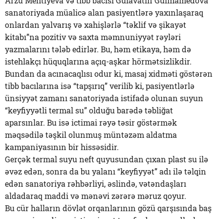
Arzu Mehtiyeva və tibb bacısı Gülavatin Gülmamedova
sanatoriyada müalicə alan pasiyentlərə yaxınlaşaraq
onlardan yalvarış və xahişlərlə “təklif və şikayət
kitabı”na pozitiv və saxta məmnuniyyət rəyləri
yazmalarını tələb edirlər. Bu, həm etikaya, həm də
istehlakçı hüquqlarına açıq-aşkar hörmətsizlikdir.
Bundan da acınacaqlısı odur ki, masaj xidməti göstərən
tibb bacılarına isə “tapşırıq” verilib ki, pasiyentlərlə
ünsiyyət zamanı sanatoriyada istifadə olunan suyun
“keyfiyyətli termal su” olduğu barədə təbliğat
aparsınlar. Bu isə ictimai rəyə təsir göstərmək
məqsədilə təşkil olunmuş müntəzəm aldatma
kampaniyasının bir hissəsidir.
Gerçək termal suyu neft quyusundan çıxan plast su ilə
əvəz edən, sonra da bu yalanı “keyfiyyət” adı ilə təlqin
edən sanatoriya rəhbərliyi, əslində, vətəndaşları
aldadaraq maddi və mənəvi zərərə məruz qoyur.
Bu cür halların dövlət orqanlarının gözü qarşısında baş