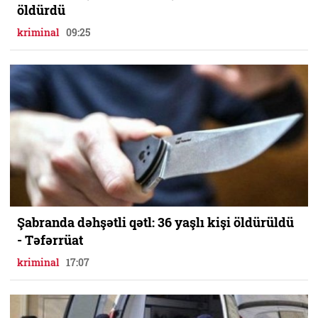
öldürdü
kriminal
09:25
Şabranda dəhşətli qətl: 36 yaşlı kişi öldürüldü
- Təfərrüat
kriminal
17:07