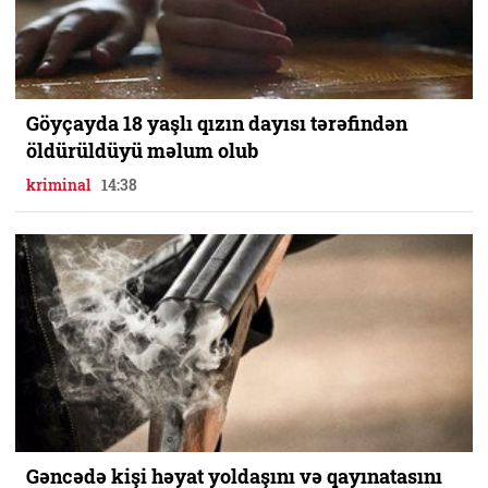
Göyçayda 18 yaşlı qızın dayısı tərəfindən
öldürüldüyü məlum olub
kriminal
14:38
Gəncədə kişi həyat yoldaşını və qayınatasını