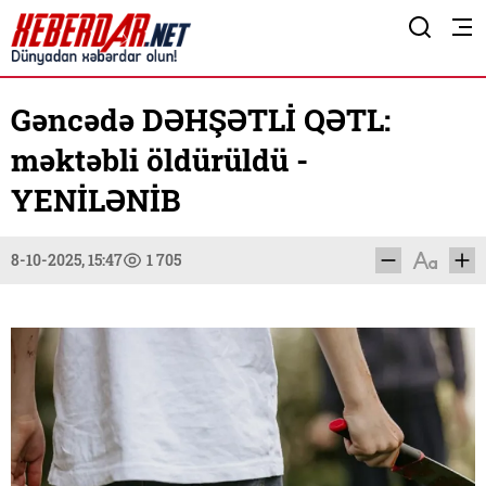
Gəncədə DƏHŞƏTLİ QƏTL:
məktəbli öldürüldü -
YENİLƏNİB
8-10-2025, 15:47
1 705