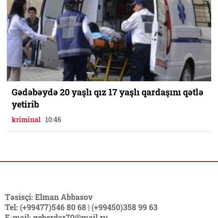
Gədəbəydə 20 yaşlı qız 17 yaşlı qardaşını qətlə
yetirib
kriminal
10:46
Təsisçi: Elman Abbasov
Tel: (+99477)546 80 68 | (+99450)358 99 63
E-mail: xeberdar70@mail.ru