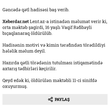
Gəncədə qətl hadisəsi baş verib.
Xeberdar.net
Lent.az-a istinadən məlumat verir ki,
orta məktəb şagirdi, 16 yaşlı Vaqif Rəfibəyli
bıçaqlanaraq öldürülüb.
Hadisənin motivi və kimin tərəfindən törədildiyi
hələlik məlum deyil.
Hazırda qətli törədənin tutulması istiqamətində
axtarış tədbirləri keçirilir.
Qeyd edək ki, öldürülən məktəbli 11-ci sinifdə
oxuyurmuş.
PAYLAŞ