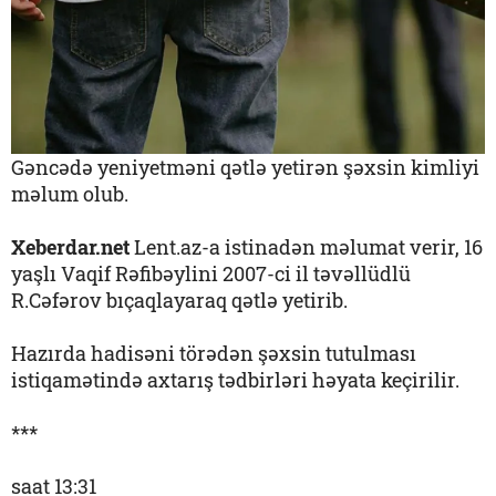
Gəncədə yeniyetməni qətlə yetirən şəxsin kimliyi
məlum olub.
Xeberdar.net
Lent.az-a istinadən məlumat verir, 16
yaşlı Vaqif Rəfibəylini 2007-ci il təvəllüdlü
R.Cəfərov bıçaqlayaraq qətlə yetirib.
Hazırda hadisəni törədən şəxsin tutulması
istiqamətində axtarış tədbirləri həyata keçirilir.
***
saat 13:31