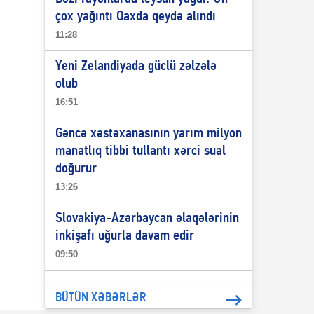
çox yağıntı Qaxda qeydə alındı
11:28
Yeni Zelandiyada güclü zəlzələ
olub
16:51
Gəncə xəstəxanasının yarım milyon
manatlıq tibbi tullantı xərci sual
doğurur
13:26
Slovakiya-Azərbaycan əlaqələrinin
inkişafı uğurla davam edir
09:50
BÜTÜN XƏBƏRLƏR