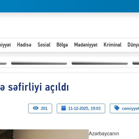
iyyət
Hadisə
Sosial
Bölgə
Mədəniyyət
Kriminal
Düny
Hər an ən çətin savaşa
səfirliyi açıldı
Paytaxta giriş vizası —
hazır olmalıyıq-
“
"Xoş gəldin, cibində
ZƏLİMXAN
d
pul varsa.”
MƏMMƏDLİ YAZIR
n
201
11-12-2025, 19:03
cemiyyet
Azərbaycanın