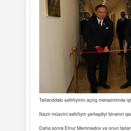
Tailanddakı səfirliyinin açılış mərasimində işt
Nazir müavini səfirliyin yerləşdiyi binanın q
Daha sonra Elnur Məmmədov və onun tailandlı 