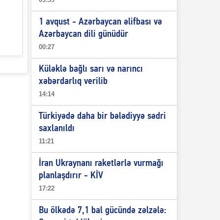
1 avqust - Azərbaycan əlifbası və
Azərbaycan dili günüdür
00:27
Küləklə bağlı sarı və narıncı
xəbərdarlıq verilib
14:14
Türkiyədə daha bir bələdiyyə sədri
saxlanıldı
11:21
İran Ukraynanı raketlərlə vurmağı
planlaşdırır - KİV
17:22
Bu ölkədə 7,1 bal gücündə zəlzələ: