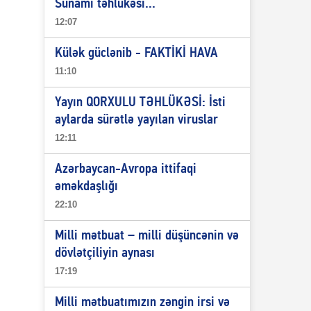
Sunami təhlükəsi...
12:07
Külək güclənib - FAKTİKİ HAVA
11:10
Yayın QORXULU TƏHLÜKƏSİ: İsti
aylarda sürətlə yayılan viruslar
12:11
Azərbaycan-Avropa ittifaqi
əməkdaşlığı
22:10
Milli mətbuat – milli düşüncənin və
dövlətçiliyin aynası
17:19
Milli mətbuatımızın zəngin irsi və