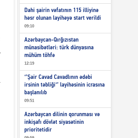
Dahi şairin vəfatının 115 illiyinə
həsr olunan layihəyə start verildi
09:10
Azərbaycan-Qırğızıstan
münasibətləri: türk dünyasına
r
mühüm töhfə
12:19
‘’Şair Cavad Cavadlının ədəbi
r
irsinin təbliği‘’ layihəsinin icrasına
başlanılıb
09:51
Azərbaycan dilinin qorunması və
inkişafı dövlət siyasətinin
prioritetidir
09:59