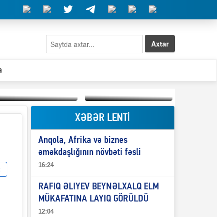
Axtar
a
XƏBƏR LENTİ
Elşad Abdullayevin
erməniləri
Qeyri-səlis məntiq və
maliyyələşdirən oğlu
Anqola, Afrika və biznes
il-nitq” elmimizə
niyə Azərbaycana
ələr verdi?
ekstradisiya olunmur?
əməkdaşlığının növbəti fəsli
16:24
RAFIQ ƏLIYEV BEYNƏLXALQ ELM
MÜKAFATINA LAYIQ GÖRÜLDÜ
12:04