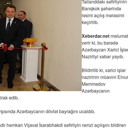
Tailanddakı səfirliyinin
Banqkok şəhərində
rəsmi açılış mərasimi
keçirilib.
Xeberdar.net
məlumat
verir ki, bu barədə
Azərbaycan Xarici İşlə
Nazirliyi xəbər yayıb.
Bildirilib ki, xarici işlər
nazirinin müavini Elnu
Məmmədov
Azərbaycanın
irak edib.
arşısında Azərbaycanın dövlət bayrağını ucaldıb.
həmkarı Vijavat İsarabhakdi səfirliyin rəmzi açılışını bildirən