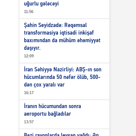
uğurlu gələcəyi
11:56
Şahin Seyidzadə: Rəqəmsal
transformasiya iqtisadi inkişaf
baxımından da mühüm əhəmiyyət
daşıyır.
12:09
İran Səhiyyə Nazirliyi: ABŞ-ın son
hücumlarında 50 nəfər ölüb, 500-
dən çox yaralı var
16:17
İranın hücumundan sonra
aeroportu bağladılar
13:57
Bəzi rayonlarda leysan yağdı: Ən