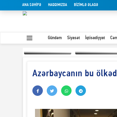
ANA SƏHİFƏ
HAQQIMIZDA
BİZİMLƏ ƏLAQƏ
Gündəm
Siyasət
İqtisadiyyat
Cəm
Azərbaycanın bu ölkədə 
Yaxın Şərqdəki
müharibənin qısa
Olduğu kimi görünən
təhlili
insan