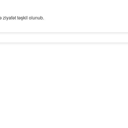
ə ziyafət təşkil olunub.