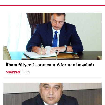
İlham Əliyev 2 sərəncam, 6 fərman imzaladı
cemiyyet
17:39