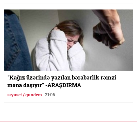
"Kağız üzərində yazılan bərabərlik rəmzi
məna daşıyır" -ARAŞDIRMA
siyaset / gundem
21:06