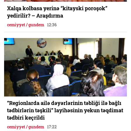
Xalqa kolbasa yerinə “kitayski poroşok”
yedirilir? – Araşdırma
cemiyyet / gundem
12:36
“Regionlarda ailə dəyərlərinin təbliği ilə bağlı
tədbirlərin təşkili” layihəsinin yekun təqdimat
tədbiri keçrildi
cemiyyet / gundem
17:22