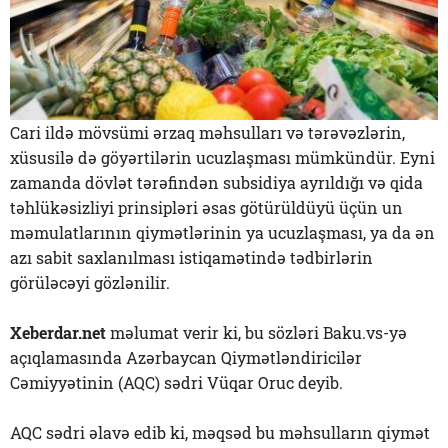
Cari ildə mövsümi ərzaq məhsulları və tərəvəzlərin,
xüsusilə də göyərtilərin ucuzlaşması mümkündür. Eyni
zamanda dövlət tərəfindən subsidiya ayrıldığı və qida
təhlükəsizliyi prinsipləri əsas götürüldüyü üçün un
məmulatlarının qiymətlərinin ya ucuzlaşması, ya da ən
azı sabit saxlanılması istiqamətində tədbirlərin
görüləcəyi gözlənilir.
Xeberdar.net
məlumat verir ki, bu sözləri Baku.vs-yə
açıqlamasında Azərbaycan Qiymətləndiricilər
Cəmiyyətinin (AQC) sədri Vüqar Oruc deyib.
AQC sədri əlavə edib ki, məqsəd bu məhsulların qiymət