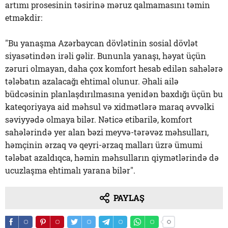
artımı prosesinin təsirinə məruz qalmamasını təmin
etməkdir:
"Bu yanaşma Azərbaycan dövlətinin sosial dövlət
siyasətindən irəli gəlir. Bununla yanaşı, həyat üçün
zəruri olmayan, daha çox komfort hesab edilən sahələrə
tələbatın azalacağı ehtimal olunur. Əhali ailə
büdcəsinin planlaşdırılmasına yenidən baxdığı üçün bu
kateqoriyaya aid məhsul və xidmətlərə maraq əvvəlki
səviyyədə olmaya bilər. Nəticə etibarilə, komfort
sahələrində yer alan bəzi meyvə-tərəvəz məhsulları,
həmçinin ərzaq və qeyri-ərzaq malları üzrə ümumi
tələbat azaldıqca, həmin məhsulların qiymətlərində də
ucuzlaşma ehtimalı yarana bilər".
PAYLAŞ