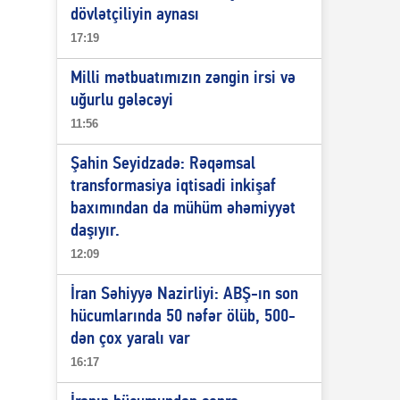
dövlətçiliyin aynası
17:19
Milli mətbuatımızın zəngin irsi və
uğurlu gələcəyi
11:56
Şahin Seyidzadə: Rəqəmsal
transformasiya iqtisadi inkişaf
baxımından da mühüm əhəmiyyət
daşıyır.
12:09
İran Səhiyyə Nazirliyi: ABŞ-ın son
hücumlarında 50 nəfər ölüb, 500-
dən çox yaralı var
16:17