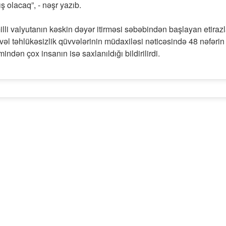
 olacaq”, - nəşr yazıb.
milli valyutanın kəskin dəyər itirməsi səbəbindən başlayan etirazl
vəl təhlükəsizlik qüvvələrinin müdaxiləsi nəticəsində 48 nəfərin
indən çox insanın isə saxlanıldığı bildirilirdi.