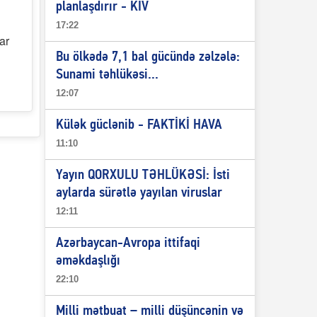
planlaşdırır - KİV
17:22
ar
Bu ölkədə 7,1 bal gücündə zəlzələ:
Sunami təhlükəsi...
12:07
Külək güclənib - FAKTİKİ HAVA
11:10
Yayın QORXULU TƏHLÜKƏSİ: İsti
aylarda sürətlə yayılan viruslar
12:11
Azərbaycan-Avropa ittifaqi
əməkdaşlığı
22:10
Milli mətbuat – milli düşüncənin və