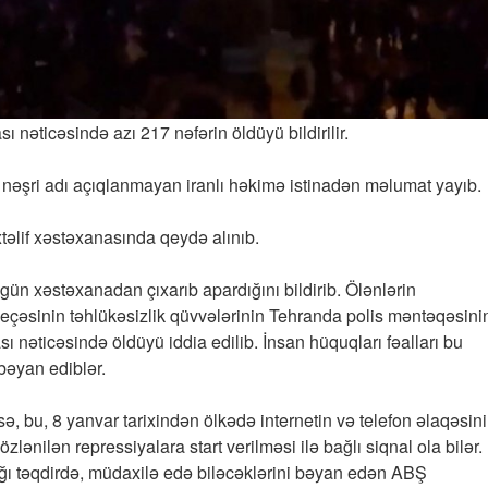
 nəticəsində azı 217 nəfərin öldüyü bildirilir.
” nəşri adı açıqlanmayan iranlı həkimə istinadən məlumat yayıb.
xtəlif xəstəxanasında qeydə alınıb.
gün xəstəxanadan çıxarıb apardığını bildirib. Ölənlərin
neçəsinin təhlükəsizlik qüvvələrinin Tehranda polis məntəqəsini
ı nəticəsində öldüyü iddia edilib. İnsan hüquqları fəalları bu
 bəyan ediblər.
sə, bu, 8 yanvar tarixindən ölkədə internetin və telefon əlaqəsin
ənilən repressiyalara start verilməsi ilə bağlı siqnal ola bilər.
ağı təqdirdə, müdaxilə edə biləcəklərini bəyan edən ABŞ