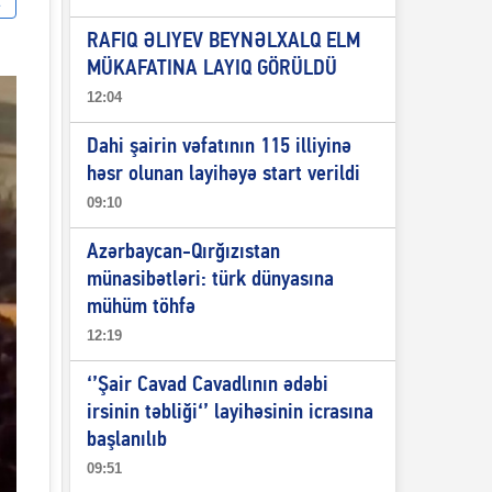
RAFIQ ƏLIYEV BEYNƏLXALQ ELM
MÜKAFATINA LAYIQ GÖRÜLDÜ
12:04
Dahi şairin vəfatının 115 illiyinə
həsr olunan layihəyə start verildi
09:10
Azərbaycan-Qırğızıstan
münasibətləri: türk dünyasına
mühüm töhfə
12:19
‘’Şair Cavad Cavadlının ədəbi
irsinin təbliği‘’ layihəsinin icrasına
başlanılıb
09:51