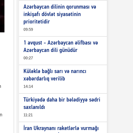
Azərbaycan dilinin qorunması və
inkişafı dövlət siyasətinin
prioritetidir
09:59
1 avqust - Azərbaycan əlifbası və
Azərbaycan dili günüdür
00:27
Küləklə bağlı sarı və narıncı
xəbərdarlıq verilib
n
14:14
Türkiyədə daha bir bələdiyyə sədri
saxlanıldı
in
11:21
İran Ukraynanı raketlərlə vurmağı