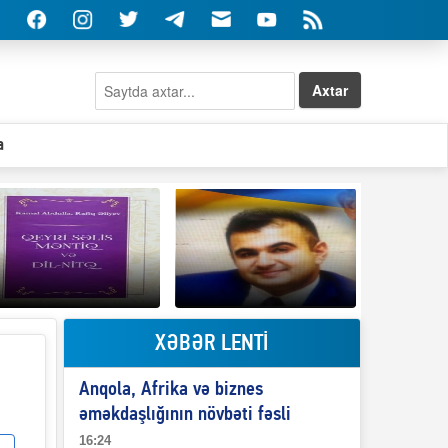
Axtar
a
XƏBƏR LENTİ
Elşad Abdullayevin
erməniləri
Qeyri-səlis məntiq və
maliyyələşdirən oğlu
Anqola, Afrika və biznes
il-nitq” elmimizə
niyə Azərbaycana
ələr verdi?
ekstradisiya olunmur?
əməkdaşlığının növbəti fəsli
16:24