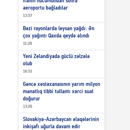
İranın hücumundan sonra
aeroportu bağladılar
13:57
Bəzi rayonlarda leysan yağdı: Ən
çox yağıntı Qaxda qeydə alındı
11:28
Yeni Zelandiyada güclü zəlzələ
olub
16:51
Gəncə xəstəxanasının yarım milyon
manatlıq tibbi tullantı xərci sual
doğurur
13:26
Slovakiya-Azərbaycan əlaqələrinin
inkişafı uğurla davam edir