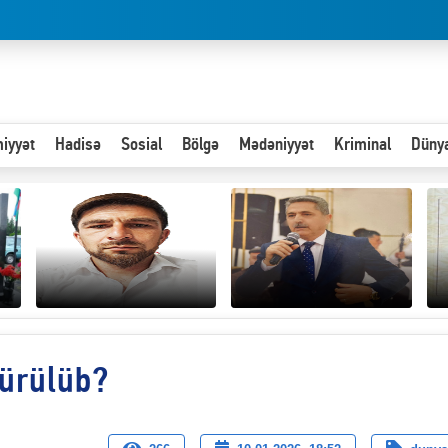
iyyət
Hadisə
Sosial
Bölgə
Mədəniyyət
Kriminal
Düny
Hər an ən çətin savaşa
dürülüb?
Paytaxta giriş vizası —
hazır olmalıyıq-
“
"Xoş gəldin, cibində
ZƏLİMXAN
d
pul varsa.”
MƏMMƏDLİ YAZIR
n