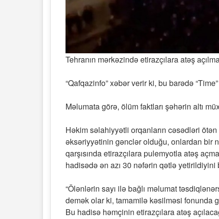
Tehranın mərkəzində etirazçılara atəş açılması
“Qafqazinfo” xəbər verir ki, bu barədə “Time
Məlumata görə, ölüm faktları şəhərin altı mü
Həkim səlahiyyətli orqanların cəsədləri ötən 
əksəriyyətinin gənclər olduğu, onlardan bir 
qarşısında etirazçılara pulemyotla atəş açmas
hadisədə ən azı 30 nəfərin qətlə yetirildiyini
“Ölənlərin sayı ilə bağlı məlumat təsdiqlənər
demək olar ki, tamamilə kəsilməsi fonunda gözl
Bu hadisə həmçinin etirazçılara atəş açılac