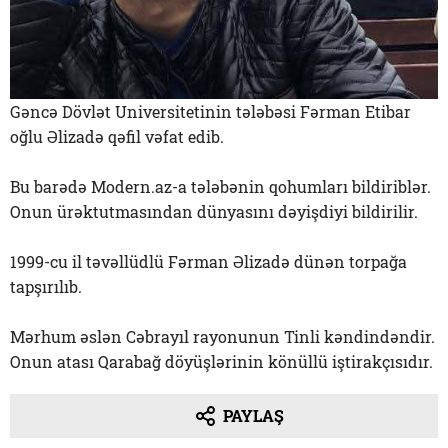
Gəncə Dövlət Universitetinin tələbəsi Fərman Etibar
oğlu Əlizadə qəfil vəfat edib.
Bu barədə Modern.az-a tələbənin qohumları bildiriblər.
Onun ürəktutmasından dünyasını dəyişdiyi bildirilir.
1999-cu il təvəllüdlü Fərman Əlizadə dünən torpağa
tapşırılıb.
Mərhum əslən Cəbrayıl rayonunun Tinli kəndindəndir.
Onun atası Qarabağ döyüşlərinin könüllü iştirakçısıdır.
PAYLAŞ