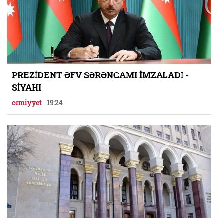
PREZİDENT ƏFV SƏRƏNCAMI İMZALADI -
SİYAHI
cemiyyet
19:24