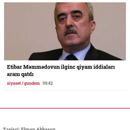
Etibar Məmmədovun ilginc qiyam iddiaları
aranı qatdı
siyaset / gundem
09:42
Təsisçi: Elman Abbasov