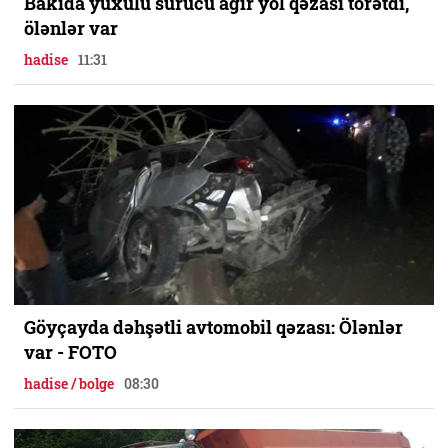
Bakıda yuxulu sürücü ağır yol qəzası törətdi,
ölənlər var
hadise
11:31
Göyçayda dəhşətli avtomobil qəzası: Ölənlər
var - FOTO
hadise / bolge
08:30