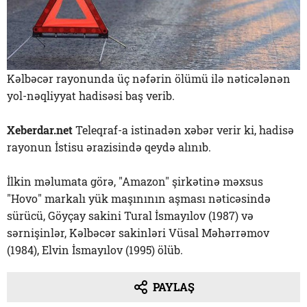
Kəlbəcər rayonunda üç nəfərin ölümü ilə nəticələnən
yol-nəqliyyat hadisəsi baş verib.
Xeberdar.net
Teleqraf-a istinadən xəbər verir ki, hadisə
rayonun İstisu ərazisində qeydə alınıb.
İlkin məlumata görə, "Amazon" şirkətinə məxsus
"Hovo" markalı yük maşınının aşması nəticəsində
sürücü, Göyçay sakini Tural İsmayılov (1987) və
sərnişinlər, Kəlbəcər sakinləri Vüsal Məhərrəmov
(1984), Elvin İsmayılov (1995) ölüb.
PAYLAŞ