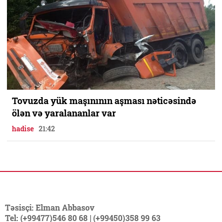
Tovuzda yük maşınının aşması nəticəsində
ölən və yaralananlar var
hadise
21:42
Təsisçi: Elman Abbasov
Tel: (+99477)546 80 68 | (+99450)358 99 63