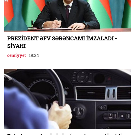
PREZİDENT ƏFV SƏRƏNCAMI İMZALADI -
SİYAHI
cemiyyet
19:24