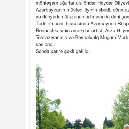
möhtəşəm uğurlar ulu öndər Heydər Əliyevin 
Azərbaycanın müstəqilliyinin əbədi, dönmə
və dünyada nüfuzunun artmasında dahi şəxs
Tədbirin bədii hissəsində Azərbaycan Respu
Respublikasının əməkdar artisti Arzu Əliy
Televiziyasının və Beynəlxalq Muğam Mərkə
səsləndi.
Sonda xatirə şəkli çəkildi.