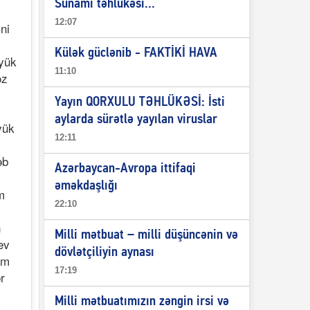
Sunami təhlükəsi...
12:07
ni
Külək güclənib - FAKTİKİ HAVA
öyük
11:10
öz
Yayın QORXULU TƏHLÜKƏSİ: İsti
aylarda sürətlə yayılan viruslar
yük
12:11
əb
Azərbaycan-Avropa ittifaqi
əməkdaşlığı
m
22:10
n
Milli mətbuat – milli düşüncənin və
ev
dövlətçiliyin aynası
am
17:19
r
Milli mətbuatımızın zəngin irsi və