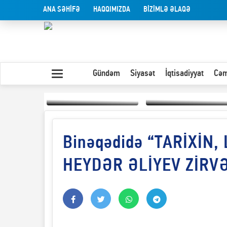
ANA SƏHİFƏ
HAQQIMIZDA
BİZİMLƏ ƏLAQƏ
Gündəm
Siyasət
İqtisadiyyat
Cəm
Binəqədidə “TARİXİN,
Yaxın Şərqdəki
müharibənin qısa
Olduğu kimi görünən
təhlili
insan
HEYDƏR ƏLİYEV ZİRVƏSİ