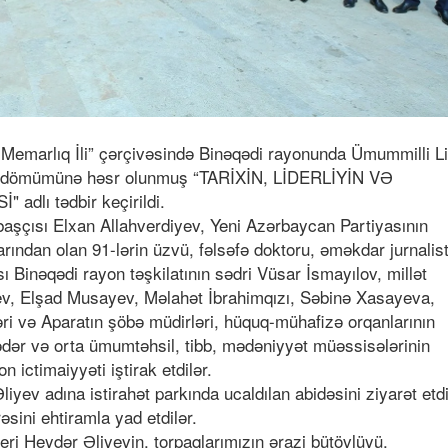
 Memarlıq İli” çərçivəsində Binəqədi rayonunda Ümummilli L
 ildömümünə həsr olunmuş “TARİXİN, LİDERLİYİN VƏ
lı tədbir keçirildi.
aşçısı Elxan Allahverdiyev, Yeni Azərbaycan Partiyasının
rından olan 91-lərin üzvü, fəlsəfə doktoru, əməkdar jurnalis
Binəqədi rayon təşkilatının sədri Vüsar İsmayılov, millət
yev, Elşad Musayev, Məlahət İbrahimqızı, Səbinə Xasayeva,
ri və Aparatın şöbə müdirləri, hüquq-mühafizə orqanlarının
əqədər və orta ümumtəhsil, tibb, mədəniyyət müəssisələrinin
yon ictimaiyyəti iştirak etdilər.
liyev adına istirahət parkında ucaldılan abidəsini ziyarət etdi
əsini ehtiramla yad etdilər.
ri Heydər Əliyevin, torpaqlarımızın ərazi bütövlüyü,