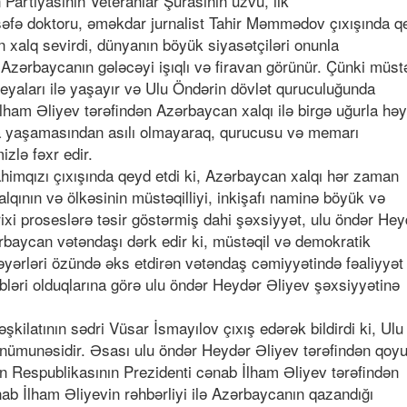
 Partiyasının Veteranlar Şurasının üzvü, ilk
lsəfə doktoru, əməkdar jurnalist Tahir Məmmədov çıxışında q
n xalq sevirdi, dünyanın böyük siyasətçiləri onunla
zərbaycanın gələcəyi işıqlı və firavan görünür. Çünki müstə
eyaları ilə yaşayır və Ulu Öndərin dövlət quruculuğunda
lham Əliyev tərəfindən Azərbaycan xalqı ilə birgə uğurla hə
ada yaşamasından asılı olmayaraq, qurucusu və memarı
zlə fəxr edir.
rahimqızı çıxışında qeyd etdi ki, Azərbaycan xalqı hər zaman
qının və ölkəsinin müstəqilliyi, inkişafı naminə böyük və
ixi proseslərə təsir göstərmiş dahi şəxsiyyət, ulu öndər Hey
Azərbaycan vətəndaşı dərk edir ki, müstəqil və demokratik
əyərləri özündə əks etdirən vətəndaş cəmiyyətində fəaliyyət
ibləri olduqlarına görə ulu öndər Heydər Əliyev şəxsiyyətinə
kilatının sədri Vüsar İsmayılov çıxış edərək bildirdi ki, Ulu
nümunəsidir. Əsası ulu öndər Heydər Əliyev tərəfindən qoyu
an Respublikasının Prezidenti cənab İlham Əliyev tərəfindən
nab İlham Əliyevin rəhbərliyi ilə Azərbaycanın qazandığı