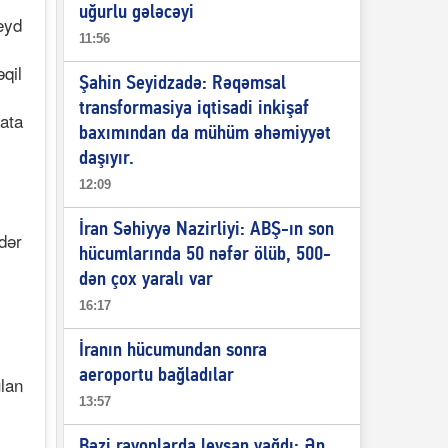
uğurlu gələcəyi
eyd
11:56
qil
Şahin Seyidzadə: Rəqəmsal
transformasiya iqtisadi inkişaf
yata
baxımından da mühüm əhəmiyyət
daşıyır.
12:09
İran Səhiyyə Nazirliyi: ABŞ-ın son
dər
hücumlarında 50 nəfər ölüb, 500-
dən çox yaralı var
16:17
İranın hücumundan sonra
aeroportu bağladılar
lan
13:57
Bəzi rayonlarda leysan yağdı: Ən