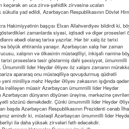
an keçərək ən uca zirvə-şəhidlik zirvəsinə ucalan
ik sükutla yad edildi, Azərbaycan Respublikasının Dövlət Him
İcra Hakimiyyətinin başçısı Elxan Allahverdiyev bildirdi ki, b
göstərdikləri zamanlarda siyasi, iqtisadi və digər prosesləri 
larını əbədi olaraq tarixə yazırlar. Hər bir xalq öz tarixi
ğı irsə böyük ehtiramla yanaşır. Azərbaycan xalqı hər zaman
cusu, xalqının və ölkəsinin müstəqilliyi, inkişafı naminə bö
tarixi proseslərə təsir göstərmiş dahi şəxsiyyət, ümummilli
ayır. Ümummilli lider Heydər Əliyev öz xalqını zamanın mürəkk
übarizə apararaq onu müstəqilliyə qovuşdurmuş qüdrətli
ə yeni minilliyə məhz Heydər Əliyev zəkasının işığında qədə
a irəliləyən müasir Azərbaycan ümummilli lider Heydər
gün Azərbaycan dünyanın döyünən ürəyinə, mərkəzinə çevrilə
yyətli sözünü deməkdədir. Çünki ümummilli lider Heydər Əliy
ları başda Azərbaycan Respublikasının Prezidenti cənab İlh
qımız əmindir ki, müstəqil Azərbaycan ümummilli lider Heydə
bərliyi ilə daha yüksək zirvələri fəth edəcəkdir.