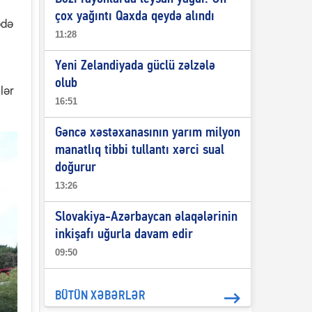
çox yağıntı Qaxda qeydə alındı
ədə
11:28
Yeni Zelandiyada güclü zəlzələ
olub
lər
16:51
Gəncə xəstəxanasının yarım milyon
manatlıq tibbi tullantı xərci sual
doğurur
13:26
Slovakiya-Azərbaycan əlaqələrinin
inkişafı uğurla davam edir
09:50
BÜTÜN XƏBƏRLƏR