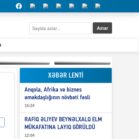
Axtar
a
XƏBƏR LENTİ
Elşad Abdullayevin
erməniləri
Qeyri-səlis məntiq və
maliyyələşdirən oğlu
Anqola, Afrika və biznes
il-nitq” elmimizə
niyə Azərbaycana
ələr verdi?
ekstradisiya olunmur?
əməkdaşlığının növbəti fəsli
16:24
RAFIQ ƏLIYEV BEYNƏLXALQ ELM
MÜKAFATINA LAYIQ GÖRÜLDÜ
12:04