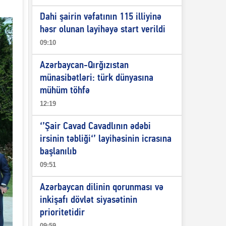
Dahi şairin vəfatının 115 illiyinə
həsr olunan layihəyə start verildi
09:10
Azərbaycan-Qırğızıstan
münasibətləri: türk dünyasına
mühüm töhfə
12:19
‘’Şair Cavad Cavadlının ədəbi
irsinin təbliği‘’ layihəsinin icrasına
başlanılıb
09:51
Azərbaycan dilinin qorunması və
inkişafı dövlət siyasətinin
prioritetidir
09:59