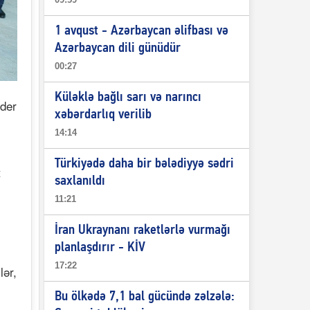
1 avqust - Azərbaycan əlifbası və
Azərbaycan dili günüdür
00:27
Küləklə bağlı sarı və narıncı
ider
xəbərdarlıq verilib
14:14
Türkiyədə daha bir bələdiyyə sədri
t
saxlanıldı
11:21
İran Ukraynanı raketlərlə vurmağı
planlaşdırır - KİV
17:22
lər,
Bu ölkədə 7,1 bal gücündə zəlzələ: