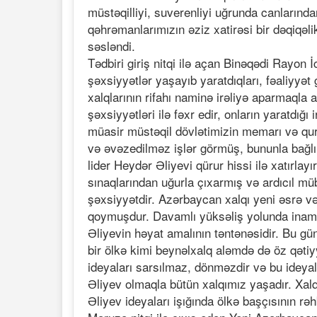
müstəqilliyi, suverenliyi uğrunda canlarınd
qəhrəmanlarımızın əziz xatirəsi bir dəqiqəl
səsləndi.
Tədbiri giriş nitqi ilə açan Binəqədi Rayon 
şəxsiyyətlər yaşayıb yaratdıqları, fəaliyyət 
xalqlarının rifahı naminə irəliyə aparmaqla ad
şəxsiyyətləri ilə fəxr edir, onların yaratdı
müasir müstəqil dövlətimizin memarı və quru
və əvəzedilməz işlər görmüş, bununla bağlı 
lider Heydər Əliyevi qürur hissi ilə xatırl
sınaqlarından uğurla çıxarmış və ardıcıl m
şəxsiyyətdir. Azərbaycan xalqı yeni əsrə v
qoymuşdur. Davamlı yüksəliş yolunda inaml
Əliyevin həyat amalının təntənəsidir. Bu 
bir ölkə kimi beynəlxalq aləmdə də öz qəti
ideyaları sarsılmaz, dönməzdir və bu ideya
Əliyev olmaqla bütün xalqımız yaşadır. Xal
Əliyev ideyaları işığında ölkə başçısının rəh