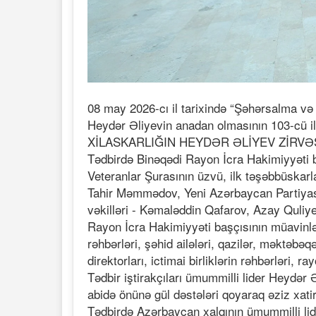
08 may 2026-cı il tarixində “Şəhərsalma və
Heydər Əliyevin anadan olmasının 103-cü
XİLASKARLIĞIN HEYDƏR ƏLİYEV ZİRVƏSİ" ad
Tədbirdə Binəqədi Rayon İcra Hakimiyyəti b
Veteranlar Şurasının üzvü, ilk təşəbbüskarla
Tahir Məmmədov, Yeni Azərbaycan Partiyası 
vəkilləri - Kəmaləddin Qafarov, Azay Quli
Rayon İcra Hakimiyyəti başçısının müavinlə
rəhbərləri, şəhid ailələri, qazilər, məktəb
direktorları, ictimai birliklərin rəhbərləri, ra
Tədbir iştirakçıları ümummilli lider Heydər Ə
abidə önünə gül dəstələri qoyaraq əziz xatir
Tədbirdə Azərbaycan xalqının ümummilli lide