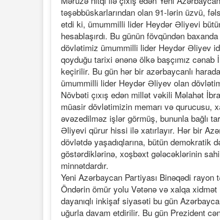
Məruzə nitqi ilə çıxış edən Yeni Azərbaycan
təşəbbüskarlarından olan 91-lərin üzvü, fə
etdi ki, ümummilli lider Heydər Əliyevi bütü
hesablaşırdı. Bu günün fövqündən baxanda A
dövlətimiz ümummilli lider Heydər Əliyev id
qoyduğu tarixi ənənə ölkə başçımız cənab İ
keçirilir. Bu gün hər bir azərbaycanlı har
ümummilli lider Heydər Əliyev olan dövlətimi
Növbəti çıxış edən millət vəkili Məlahət İb
müasir dövlətimizin memarı və qurucusu, xal
əvəzedilməz işlər görmüş, bununla bağlı tar
Əliyevi qürur hissi ilə xatırlayır. Hər bir 
dövlətdə yaşadıqlarına, bütün demokratik d
göstərdiklərinə, xoşbəxt gələcəklərinin sah
minnətdardır.
Yeni Azərbaycan Partiyası Binəqədi rayon təş
Öndərin ömür yolu Vətənə və xalqa xidmət 
dayanıqlı inkişaf siyasəti bu gün Azərbayc
uğurla davam etdirilir. Bu gün Prezident cə