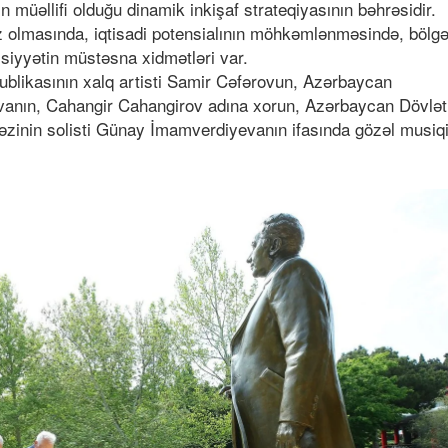
müəllifi olduğu dinamik inkişaf strateqiyasının bəhrəsidir.
z olmasında, iqtisadi potensialının möhkəmlənməsində, bölg
iyyətin müstəsna xidmətləri var.
blikasının xalq artisti Samir Cəfərovun, Azərbaycan
evanın, Cahangir Cahangirov adına xorun, Azərbaycan Dövlət
zinin solisti Günay İmamverdiyevanın ifasında gözəl musiqi