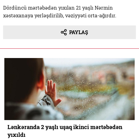
Dördüncü mərtəbədən yıxılan 21 yaşlı Nərmin
xəstəxanaya yerləşdirilib, vəziyyəti orta-ağırdır.
PAYLAŞ
Lənkəranda 2 yaşlı uşaq ikinci mərtəbədən
yıxıldı