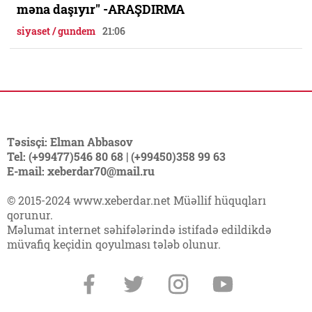
məna daşıyır" -ARAŞDIRMA
siyaset / gundem
21:06
Təsisçi: Elman Abbasov
Tel: (+99477)546 80 68 | (+99450)358 99 63
E-mail: xeberdar70@mail.ru
© 2015-2024 www.xeberdar.net Müəllif hüquqları
qorunur.
Məlumat internet səhifələrində istifadə edildikdə
müvafiq keçidin qoyulması tələb olunur.