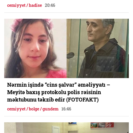
cemiyyet / hadise
20:46
Nərmin işində “cins şalvar” əməliyyatı –
Meyitə baxış protokolu polis rəisinin
məktubunu təkzib edir (FOTOFAKT)
cemiyyet / bolge / gundem
16:46