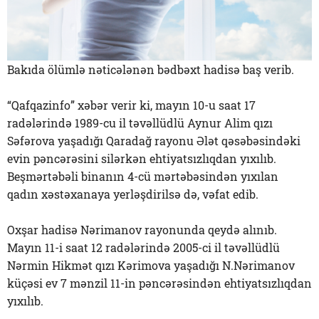
Bakıda ölümlə nəticələnən bədbəxt hadisə baş verib.
“Qafqazinfo” xəbər verir ki, mayın 10-u saat 17
radələrində 1989-cu il təvəllüdlü Aynur Alim qızı
Səfərova yaşadığı Qaradağ rayonu Ələt qəsəbəsindəki
evin pəncərəsini silərkən ehtiyatsızlıqdan yıxılıb.
Beşmərtəbəli binanın 4-cü mərtəbəsindən yıxılan
qadın xəstəxanaya yerləşdirilsə də, vəfat edib.
Oxşar hadisə Nərimanov rayonunda qeydə alınıb.
Mayın 11-i saat 12 radələrində 2005-ci il təvəllüdlü
Nərmin Hikmət qızı Kərimova yaşadığı N.Nərimanov
küçəsi ev 7 mənzil 11-in pəncərəsindən ehtiyatsızlıqdan
yıxılıb.