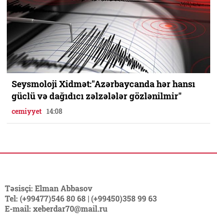
Seysmoloji Xidmət:"Azərbaycanda hər hansı
güclü və dağıdıcı zəlzələlər gözlənilmir"
cemiyyet
14:08
Təsisçi: Elman Abbasov
Tel: (+99477)546 80 68 | (+99450)358 99 63
E-mail: xeberdar70@mail.ru