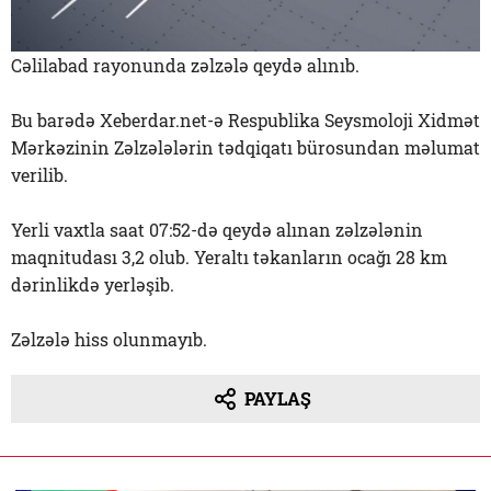
Cəlilabad rayonunda zəlzələ qeydə alınıb.
Bu barədə Xeberdar.net-ə Respublika Seysmoloji Xidmət
Mərkəzinin Zəlzələlərin tədqiqatı bürosundan məlumat
verilib.
Yerli vaxtla saat 07:52-də qeydə alınan zəlzələnin
maqnitudası 3,2 olub. Yeraltı təkanların ocağı 28 km
dərinlikdə yerləşib.
Zəlzələ hiss olunmayıb.
PAYLAŞ