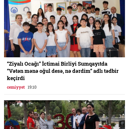
“Ziyalı Ocağı” İctimai Birliyi Sumqayıtda
“Vətən mənə oğul desə, nə dərdim” adlı tədbir
keçirdi
cemiyyet
19:10