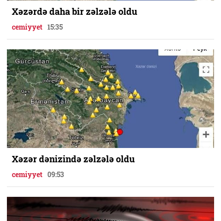
Xəzərdə daha bir zəlzələ oldu
cemiyyet
15:35
Xəzər dənizində zəlzələ oldu
cemiyyet
09:53