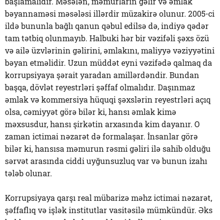
başlamalıdır. Məsələn, məmurların gəlir və əmlak
bəyannaməsi məsələsi illərdir müzakirə olunur. 2005-ci
ildə bununla bağlı qanun qəbul edilsə də, indiyə qədər
tam tətbiq olunmayıb. Halbuki hər bir vəzifəli şəxs özü
və ailə üzvlərinin gəlirini, əmlakını, maliyyə vəziyyətini
bəyan etməlidir. Uzun müddət eyni vəzifədə qalmaq da
korrupsiyaya şərait yaradan amillərdəndir. Bundan
başqa, dövlət reyestrləri şəffaf olmalıdır. Daşınmaz
əmlak və kommersiya hüquqi şəxslərin reyestrləri açıq
olsa, cəmiyyət görə bilər ki, hansı əmlak kimə
məxsusdur, hansı şirkətin arxasında kim dayanır. O
zaman ictimai nəzarət də formalaşar. İnsanlar görə
bilər ki, hansısa məmurun rəsmi gəliri ilə sahib olduğu
sərvət arasında ciddi uyğunsuzluq var və bunun izahı
tələb olunar.
Korrupsiyaya qarşı real mübarizə məhz ictimai nəzarət,
şəffaflıq və işlək institutlar vasitəsilə mümkündür. Əks