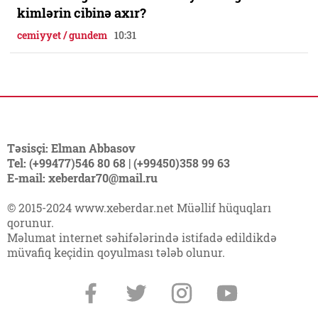
kimlərin cibinə axır?
cemiyyet / gundem
10:31
Təsisçi: Elman Abbasov
Tel: (+99477)546 80 68 | (+99450)358 99 63
E-mail: xeberdar70@mail.ru
© 2015-2024 www.xeberdar.net Müəllif hüquqları
qorunur.
Məlumat internet səhifələrində istifadə edildikdə
müvafiq keçidin qoyulması tələb olunur.