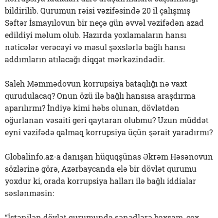
bildirilib. Qurumun rəisi vəzifəsində 20 il çalışmış
Səftər İsmayılovun bir neçə gün əvvəl vəzifədən azad
edildiyi məlum olub. Hazırda yoxlamaların hansı
nəticələr verəcəyi və məsul şəxslərlə bağlı hansı
addımların atılacağı diqqət mərkəzindədir.
Saleh Məmmədovun korrupsiya bataqlığı nə vaxt
qurudulacaq? Onun özü ilə bağlı hansısa araşdırma
aparılırmı? İndiyə kimi həbs olunan, dövlətdən
oğurlanan vəsaiti geri qaytaran olubmu? Uzun müddət
eyni vəzifədə qalmaq korrupsiya üçün şərait yaradırmı?
Globalinfo.az-a danışan hüquqşünas Əkrəm Həsənovun
sözlərinə görə, Azərbaycanda elə bir dövlət qurumu
yoxdur ki, orada korrupsiya halları ilə bağlı iddialar
səslənməsin:
“İstənilən dövlət qurumunda sənədlərə baxsam, çox