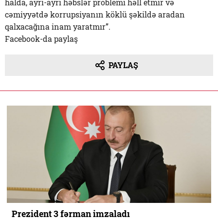
halda, ayrı-ayrı həbslər problemi həll etmir və
cəmiyyətdə korrupsiyanın köklü şəkildə aradan
qalxacağına inam yaratmır”.
Facebook-da paylaş
PAYLAŞ
Prezident 3 fərman imzaladı