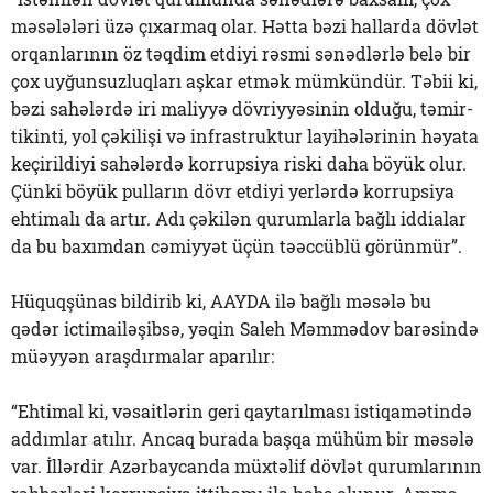
məsələləri üzə çıxarmaq olar. Hətta bəzi hallarda dövlət
orqanlarının öz təqdim etdiyi rəsmi sənədlərlə belə bir
çox uyğunsuzluqları aşkar etmək mümkündür. Təbii ki,
bəzi sahələrdə iri maliyyə dövriyyəsinin olduğu, təmir-
tikinti, yol çəkilişi və infrastruktur layihələrinin həyata
keçirildiyi sahələrdə korrupsiya riski daha böyük olur.
Çünki böyük pulların dövr etdiyi yerlərdə korrupsiya
ehtimalı da artır. Adı çəkilən qurumlarla bağlı iddialar
da bu baxımdan cəmiyyət üçün təəccüblü görünmür”.
Hüquqşünas bildirib ki, AAYDA ilə bağlı məsələ bu
qədər ictimailəşibsə, yəqin Saleh Məmmədov barəsində
müəyyən araşdırmalar aparılır:
“Ehtimal ki, vəsaitlərin geri qaytarılması istiqamətində
addımlar atılır. Ancaq burada başqa mühüm bir məsələ
var. İllərdir Azərbaycanda müxtəlif dövlət qurumlarının