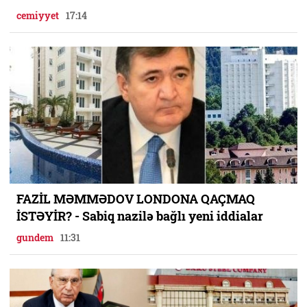
cemiyyet
17:14
FAZİL MƏMMƏDOV LONDONA QAÇMAQ
İSTƏYİR? - Sabiq nazilə bağlı yeni iddialar
gundem
11:31