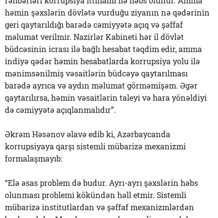
rəhbərləri korrupsiya ittihamı ilə həbs olunur. Amma
həmin şəxslərin dövlətə vurduğu ziyanın nə qədərinin
geri qaytarıldığı barədə cəmiyyətə açıq və şəffaf
məlumat verilmir. Nazirlər Kabineti hər il dövlət
büdcəsinin icrası ilə bağlı hesabat təqdim edir, amma
indiyə qədər həmin hesabatlarda korrupsiya yolu ilə
mənimsənilmiş vəsaitlərin büdcəyə qaytarılması
barədə ayrıca və aydın məlumat görməmişəm. Əgər
qaytarılırsa, həmin vəsaitlərin taleyi və hara yönəldiyi
də cəmiyyətə açıqlanmalıdır”.
Əkrəm Həsənov əlavə edib ki, Azərbaycanda
korrupsiyaya qarşı sistemli mübarizə mexanizmi
formalaşmayıb:
“Elə əsas problem də budur. Ayrı-ayrı şəxslərin həbs
olunması problemi kökündən həll etmir. Sistemli
mübarizə institutlardan və şəffaf mexanizmlərdən