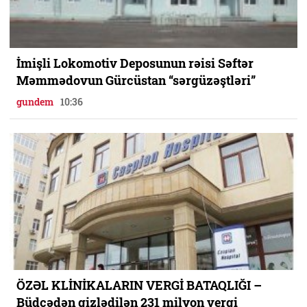
İmişli Lokomotiv Deposunun rəisi Səftər
Məmmədovun Gürcüstan “sərgüzəştləri”
gundem
10:36
ÖZƏL KLİNİKALARIN VERGİ BATAQLIĞI –
Büdcədən gizlədilən 231 milyon vergi