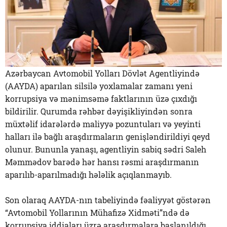
Azərbaycan Avtomobil Yolları Dövlət Agentliyində
(AAYDA) aparılan silsilə yoxlamalar zamanı yeni
korrupsiya və mənimsəmə faktlarının üzə çıxdığı
bildirilir. Qurumda rəhbər dəyişikliyindən sonra
müxtəlif idarələrdə maliyyə pozuntuları və yeyinti
halları ilə bağlı araşdırmaların genişləndirildiyi qeyd
olunur. Bununla yanaşı, agentliyin sabiq sədri Saleh
Məmmədov barədə hər hansı rəsmi araşdırmanın
aparılıb-aparılmadığı hələlik açıqlanmayıb.
Son olaraq AAYDA-nın tabeliyində fəaliyyət göstərən
“Avtomobil Yollarının Mühafizə Xidməti”ndə də
korrupsiya iddiaları üzrə araşdırmalara başlanıldığı