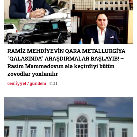
RAMİZ MEHDİYEVİN QARA METALLURGİYA
"QALASINDA" ARAŞDIRMALAR BAŞLAYIB! –
Rasim Məmmədovun ələ keçirdiyi bütün
zovodlar yoxlanılır
cemiyyet / gundem
11:11