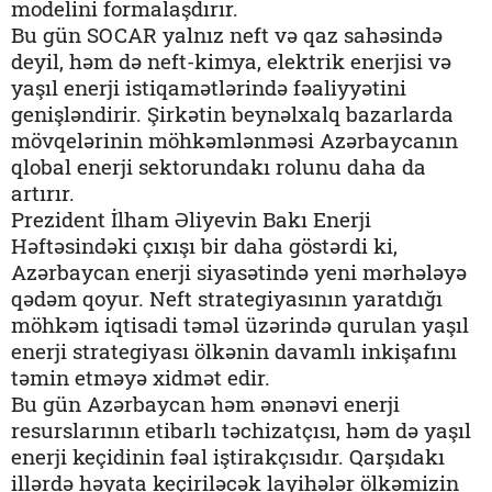
modelini formalaşdırır.
Bu gün SOCAR yalnız neft və qaz sahəsində
deyil, həm də neft-kimya, elektrik enerjisi və
yaşıl enerji istiqamətlərində fəaliyyətini
genişləndirir. Şirkətin beynəlxalq bazarlarda
mövqelərinin möhkəmlənməsi Azərbaycanın
qlobal enerji sektorundakı rolunu daha da
artırır.
Prezident İlham Əliyevin Bakı Enerji
Həftəsindəki çıxışı bir daha göstərdi ki,
Azərbaycan enerji siyasətində yeni mərhələyə
qədəm qoyur. Neft strategiyasının yaratdığı
möhkəm iqtisadi təməl üzərində qurulan yaşıl
enerji strategiyası ölkənin davamlı inkişafını
təmin etməyə xidmət edir.
Bu gün Azərbaycan həm ənənəvi enerji
resurslarının etibarlı təchizatçısı, həm də yaşıl
enerji keçidinin fəal iştirakçısıdır. Qarşıdakı
illərdə həyata keçiriləcək layihələr ölkəmizin