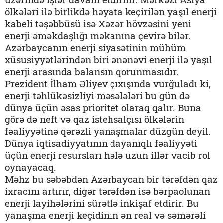
ölkələri ilə birlikdə həyata keçirilən yaşıl enerji
kabeli təşəbbüsü isə Xəzər hövzəsini yeni
enerji əməkdaşlığı məkanına çevirə bilər.
Azərbaycanın enerji siyasətinin mühüm
xüsusiyyətlərindən biri ənənəvi enerji ilə yaşıl
enerji arasında balansın qorunmasıdır.
Prezident İlham Əliyev çıxışında vurğuladı ki,
enerji təhlükəsizliyi məsələləri bu gün də
dünya üçün əsas prioritet olaraq qalır. Buna
görə də neft və qaz istehsalçısı ölkələrin
fəaliyyətinə qərəzli yanaşmalar düzgün deyil.
Dünya iqtisadiyyatının dayanıqlı fəaliyyəti
üçün enerji resursları hələ uzun illər vacib rol
oynayacaq.
Məhz bu səbəbdən Azərbaycan bir tərəfdən qaz
ixracını artırır, digər tərəfdən isə bərpaolunan
enerji layihələrini sürətlə inkişaf etdirir. Bu
yanaşma enerji keçidinin ən real və səmərəli