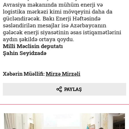
Avrasiya məkanında mühüm enerji və
logistika mərkəzi kimi mövqeyini daha da
gücləndirəcək. Bakı Enerji Həftəsində
səsləndirilən mesajlar isə Azərbaycanın
gələcək enerji siyasətinin əsas istiqamətlərini
aydın şəkildə ortaya qoydu.
Milli Məclisin deputatı
Şahin Seyidzadə
Xəbərin Müəllifi:
Mirzə Mirzəli
PAYLAŞ