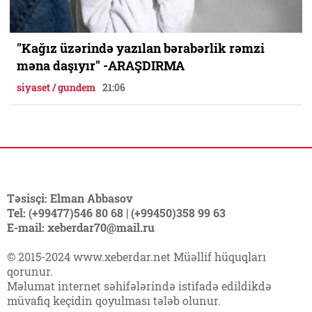
"Kağız üzərində yazılan bərabərlik rəmzi
məna daşıyır" -ARAŞDIRMA
siyaset / gundem
21:06
Təsisçi: Elman Abbasov
Tel: (+99477)546 80 68 | (+99450)358 99 63
E-mail: xeberdar70@mail.ru
© 2015-2024 www.xeberdar.net Müəllif hüquqları
qorunur.
Məlumat internet səhifələrində istifadə edildikdə
müvafiq keçidin qoyulması tələb olunur.