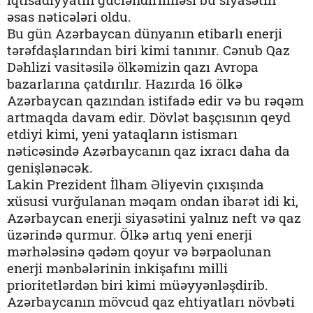
əsas nəticələri oldu.
Bu gün Azərbaycan dünyanın etibarlı enerji
tərəfdaşlarından biri kimi tanınır. Cənub Qaz
Dəhlizi vasitəsilə ölkəmizin qazı Avropa
bazarlarına çatdırılır. Hazırda 16 ölkə
Azərbaycan qazından istifadə edir və bu rəqəm
artmaqda davam edir. Dövlət başçısının qeyd
etdiyi kimi, yeni yataqların istismarı
nəticəsində Azərbaycanın qaz ixracı daha da
genişlənəcək.
Lakin Prezident İlham Əliyevin çıxışında
xüsusi vurğulanan məqam ondan ibarət idi ki,
Azərbaycan enerji siyasətini yalnız neft və qaz
üzərində qurmur. Ölkə artıq yeni enerji
mərhələsinə qədəm qoyur və bərpaolunan
enerji mənbələrinin inkişafını milli
prioritetlərdən biri kimi müəyyənləşdirib.
Azərbaycanın mövcud qaz ehtiyatları növbəti