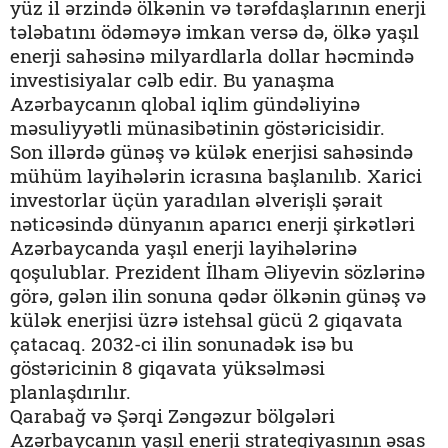
yüz il ərzində ölkənin və tərəfdaşlarının enerji
tələbatını ödəməyə imkan versə də, ölkə yaşıl
enerji sahəsinə milyardlarla dollar həcmində
investisiyalar cəlb edir. Bu yanaşma
Azərbaycanın qlobal iqlim gündəliyinə
məsuliyyətli münasibətinin göstəricisidir.
Son illərdə günəş və külək enerjisi sahəsində
mühüm layihələrin icrasına başlanılıb. Xarici
investorlar üçün yaradılan əlverişli şərait
nəticəsində dünyanın aparıcı enerji şirkətləri
Azərbaycanda yaşıl enerji layihələrinə
qoşulublar. Prezident İlham Əliyevin sözlərinə
görə, gələn ilin sonuna qədər ölkənin günəş və
külək enerjisi üzrə istehsal gücü 2 giqavata
çatacaq. 2032-ci ilin sonunadək isə bu
göstəricinin 8 giqavata yüksəlməsi
planlaşdırılır.
Qarabağ və Şərqi Zəngəzur bölgələri
Azərbaycanın yaşıl enerji strategiyasının əsas