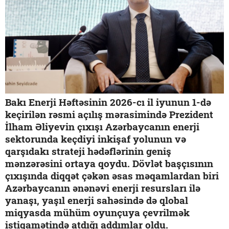
Bakı Enerji Həftəsinin 2026-cı il iyunun 1-də
keçirilən rəsmi açılış mərasimində Prezident
İlham Əliyevin çıxışı Azərbaycanın enerji
sektorunda keçdiyi inkişaf yolunun və
qarşıdakı strateji hədəflərinin geniş
mənzərəsini ortaya qoydu. Dövlət başçısının
çıxışında diqqət çəkən əsas məqamlardan biri
Azərbaycanın ənənəvi enerji resursları ilə
yanaşı, yaşıl enerji sahəsində də qlobal
miqyasda mühüm oyunçuya çevrilmək
istiqamətində atdığı addımlar oldu.