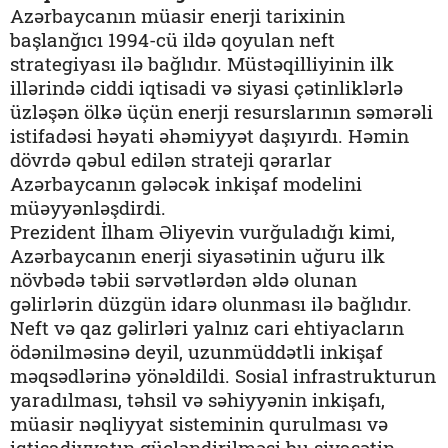
Azərbaycanın müasir enerji tarixinin
başlanğıcı 1994-cü ildə qoyulan neft
strategiyası ilə bağlıdır. Müstəqilliyinin ilk
illərində ciddi iqtisadi və siyasi çətinliklərlə
üzləşən ölkə üçün enerji resurslarının səmərəli
istifadəsi həyati əhəmiyyət daşıyırdı. Həmin
dövrdə qəbul edilən strateji qərarlar
Azərbaycanın gələcək inkişaf modelini
müəyyənləşdirdi.
Prezident İlham Əliyevin vurğuladığı kimi,
Azərbaycanın enerji siyasətinin uğuru ilk
növbədə təbii sərvətlərdən əldə olunan
gəlirlərin düzgün idarə olunması ilə bağlıdır.
Neft və qaz gəlirləri yalnız cari ehtiyacların
ödənilməsinə deyil, uzunmüddətli inkişaf
məqsədlərinə yönəldildi. Sosial infrastrukturun
yaradılması, təhsil və səhiyyənin inkişafı,
müasir nəqliyyat sisteminin qurulması və
iqtisadiyyatın gücləndirilməsi bu siyasətin