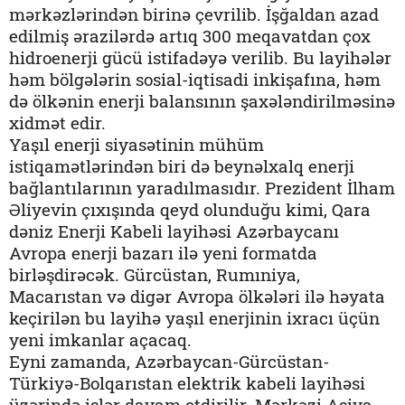
mərkəzlərindən birinə çevrilib. İşğaldan azad
edilmiş ərazilərdə artıq 300 meqavatdan çox
hidroenerji gücü istifadəyə verilib. Bu layihələr
həm bölgələrin sosial-iqtisadi inkişafına, həm
də ölkənin enerji balansının şaxələndirilməsinə
xidmət edir.
Yaşıl enerji siyasətinin mühüm
istiqamətlərindən biri də beynəlxalq enerji
bağlantılarının yaradılmasıdır. Prezident İlham
Əliyevin çıxışında qeyd olunduğu kimi, Qara
dəniz Enerji Kabeli layihəsi Azərbaycanı
Avropa enerji bazarı ilə yeni formatda
birləşdirəcək. Gürcüstan, Rumıniya,
Macarıstan və digər Avropa ölkələri ilə həyata
keçirilən bu layihə yaşıl enerjinin ixracı üçün
yeni imkanlar açacaq.
Eyni zamanda, Azərbaycan-Gürcüstan-
Türkiyə-Bolqarıstan elektrik kabeli layihəsi
üzərində işlər davam etdirilir. Mərkəzi Asiya