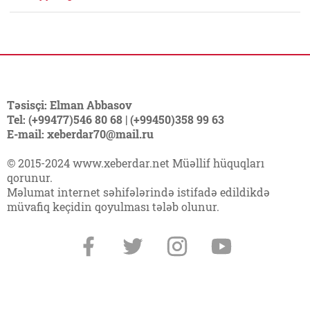
Təsisçi: Elman Abbasov
Tel: (+99477)546 80 68 | (+99450)358 99 63
E-mail: xeberdar70@mail.ru
© 2015-2024 www.xeberdar.net Müəllif hüquqları
qorunur.
Məlumat internet səhifələrində istifadə edildikdə
müvafiq keçidin qoyulması tələb olunur.