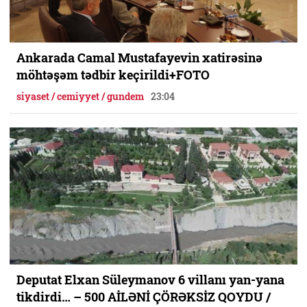
Ankarada Camal Mustafayevin xatirəsinə
möhtəşəm tədbir keçirildi+FOTO
siyaset / cemiyyet / gundem
23:04
Deputat Elxan Süleymanov 6 villanı yan-yana
tikdirdi… – 500 AİLƏNİ ÇÖRƏKSİZ QOYDU /