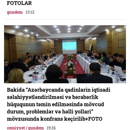
FOTOLAR
gundem
13:12
Bakida “Azərbaycanda qadinlarin iqtisadi
səlahiyyətləndirilməsi və bərabərlik
hüququnun təmin edilməsində mövcud
durum, problemlər və həlli yollari”
mövzusunda konfrans keçirilib+FOTO
cemiyyet / gundem
19:16