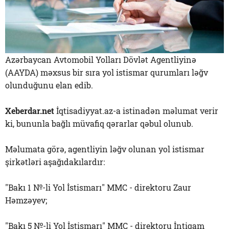
Azərbaycan Avtomobil Yolları Dövlət Agentliyinə
(AAYDA) məxsus bir sıra yol istismar qurumları ləğv
olunduğunu elan edib.
Xeberdar.net
İqtisadiyyat.az-a istinadən məlumat verir
ki, bununla bağlı müvafiq qərarlar qəbul olunub.
Məlumata görə, agentliyin ləğv olunan yol istismar
şirkətləri aşağıdakılardır:
"Bakı 1 №-li Yol İstismarı" MMC - direktoru Zaur
Həmzəyev;
"Bakı 5 №-li Yol İstismarı" MMC - direktoru İntiqam