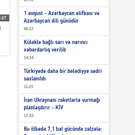
1 avqust - Azərbaycan əlifbası və
:27
Azərbaycan dili günüdür
k
00:27
Küləklə bağlı sarı və narıncı
xəbərdarlıq verilib
14:14
Türkiyədə daha bir bələdiyyə sədri
saxlanıldı
11:21
İran Ukraynanı raketlərlə vurmağı
planlaşdırır - KİV
17:22
Bu ölkədə 7,1 bal gücündə zəlzələ: