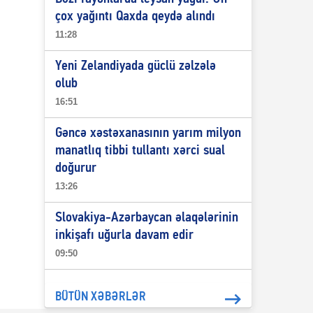
çox yağıntı Qaxda qeydə alındı
11:28
Yeni Zelandiyada güclü zəlzələ
olub
16:51
Gəncə xəstəxanasının yarım milyon
manatlıq tibbi tullantı xərci sual
doğurur
13:26
Slovakiya-Azərbaycan əlaqələrinin
inkişafı uğurla davam edir
09:50
BÜTÜN XƏBƏRLƏR