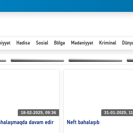
iyyət
Hadisə
Sosial
Bölgə
Mədəniyyət
Kriminal
Düny
Hər an ən çətin savaşa
Paytaxta giriş vizası —
hazır olmalıyıq-
“
"Xoş gəldin, cibində
ZƏLİMXAN
d
pul varsa.”
MƏMMƏDLİ YAZIR
n
18-02-2025, 09:36
31-01-2025, 11
ahalaşmaqda davam edir
Neft bahalaşıb