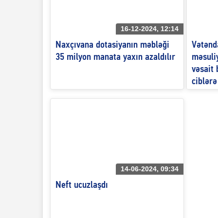
16-12-2024, 12:14
Naxçıvana dotasiyanın məbləği
Vətənd
35 milyon manata yaxın azaldılır
məsuliy
vəsait
ciblər
məsuliy
düşür?
14-06-2024, 09:34
Neft ucuzlaşdı