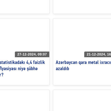
27-12-2024, 09:07
21-12-2024, 16
tatistikadakı 4,4 faizlik
Azərbaycan qara metal ixracı
flyasiyası niyə şübhə
azaldıb
r?