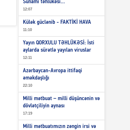
Sunami təhlükəsi...
12:07
Külək güclənib - FAKTİKİ HAVA
11:10
Yayın QORXULU TƏHLÜKƏSİ: İsti
aylarda sürətlə yayılan viruslar
12:11
Azərbaycan-Avropa ittifaqi
əməkdaşlığı
22:10
Milli mətbuat – milli düşüncənin və
dövlətçiliyin aynası
17:19
Milli mətbuatımızın zəngin irsi və