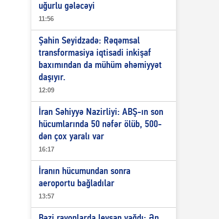
uğurlu gələcəyi
11:56
Şahin Seyidzadə: Rəqəmsal
transformasiya iqtisadi inkişaf
baxımından da mühüm əhəmiyyət
daşıyır.
12:09
İran Səhiyyə Nazirliyi: ABŞ-ın son
hücumlarında 50 nəfər ölüb, 500-
dən çox yaralı var
16:17
İranın hücumundan sonra
aeroportu bağladılar
13:57
Bəzi rayonlarda leysan yağdı: Ən