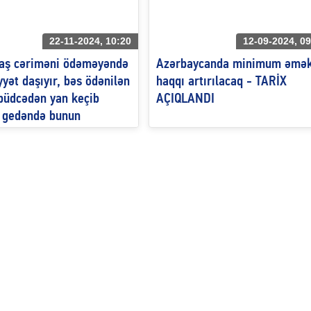
22-11-2024, 10:20
12-09-2024, 09
aş cəriməni ödəməyəndə
Azərbaycanda minimum əmə
yət daşıyır, bəs ödənilən
haqqı artırılacaq - TARİX
 büdcədən yan keçib
AÇIQLANDI
ə gedəndə bunun
yəti kimin üzərinə