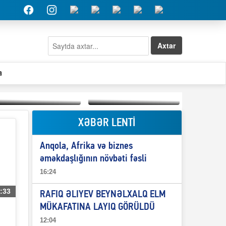
Axtar
a
XƏBƏR LENTİ
Elşad Abdullayevin
erməniləri
Qeyri-səlis məntiq və
maliyyələşdirən oğlu
Anqola, Afrika və biznes
il-nitq” elmimizə
niyə Azərbaycana
ələr verdi?
ekstradisiya olunmur?
əməkdaşlığının növbəti fəsli
16:24
:33
RAFIQ ƏLIYEV BEYNƏLXALQ ELM
MÜKAFATINA LAYIQ GÖRÜLDÜ
12:04