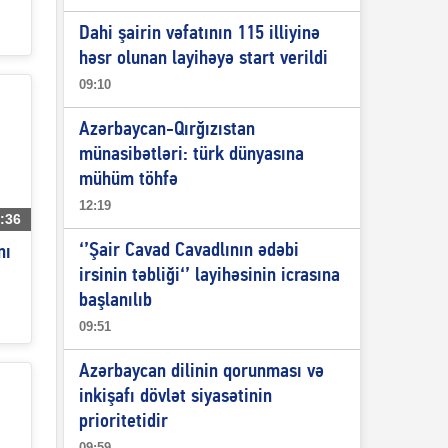
Dahi şairin vəfatının 115 illiyinə
həsr olunan layihəyə start verildi
09:10
Azərbaycan-Qırğızıstan
münasibətləri: türk dünyasına
mühüm töhfə
12:19
:36
‘’Şair Cavad Cavadlının ədəbi
nı
irsinin təbliği‘’ layihəsinin icrasına
başlanılıb
09:51
Azərbaycan dilinin qorunması və
inkişafı dövlət siyasətinin
prioritetidir
09:59