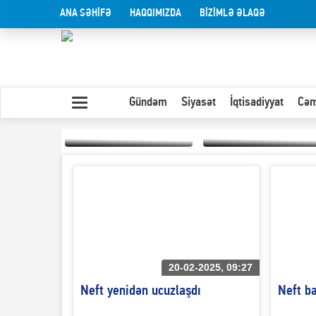
ANA SƏHİFƏ
HAQQIMIZDA
BİZİMLƏ ƏLAQƏ
Gündəm
Siyasət
İqtisadiyyat
Cəm
Yaxın Şərqdəki
müharibənin qısa
Olduğu kimi görünən
təhlili
insan
20-02-2025, 09:27
Neft yenidən ucuzlaşdı
Neft b