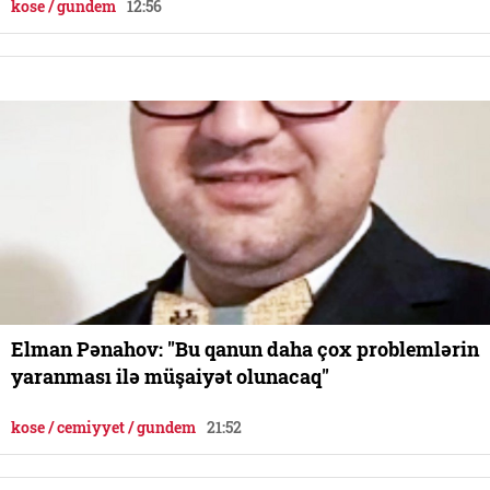
kose / gundem
12:56
Elman Pənahov: "Bu qanun daha çox problemlərin
yaranması ilə müşaiyət olunacaq"
kose / cemiyyet / gundem
21:52