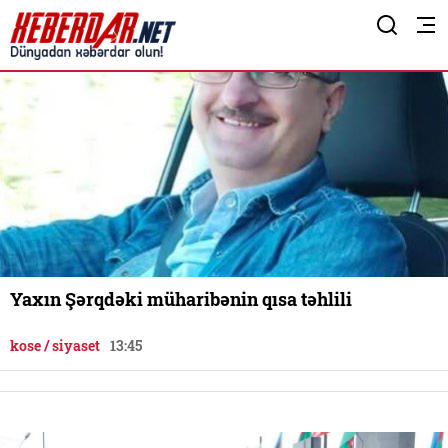
Yaxın Şərqdəki müharibənin qısa təhlili
kose / siyaset
13:45