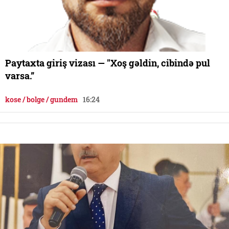
Paytaxta giriş vizası — "Xoş gəldin, cibində pul
varsa.”
kose / bolge / gundem
16:24