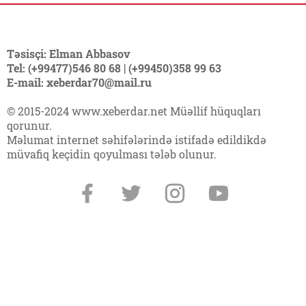
Təsisçi: Elman Abbasov
Tel: (+99477)546 80 68 | (+99450)358 99 63
E-mail: xeberdar70@mail.ru
© 2015-2024 www.xeberdar.net Müəllif hüquqları
qorunur.
Məlumat internet səhifələrində istifadə edildikdə
müvafiq keçidin qoyulması tələb olunur.