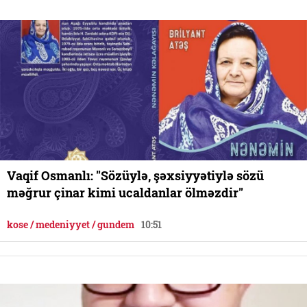
Vaqif Osmanlı: "Sözüylə, şəxsiyyətiylə sözü
məğrur çinar kimi ucaldanlar ölməzdir"
kose / medeniyyet / gundem
10:51