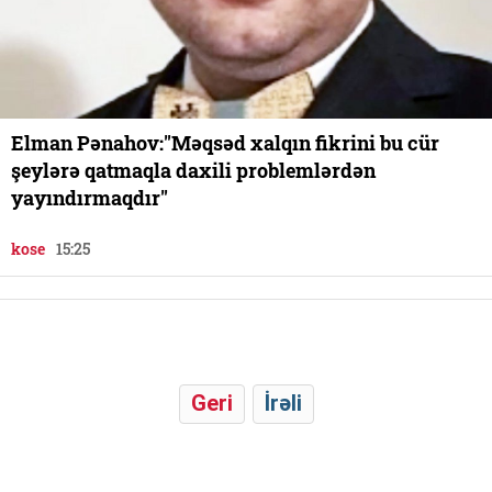
Elman Pənahov:"Məqsəd xalqın fikrini bu cür
şeylərə qatmaqla daxili problemlərdən
yayındırmaqdır"
kose
15:25
Geri
İrəli