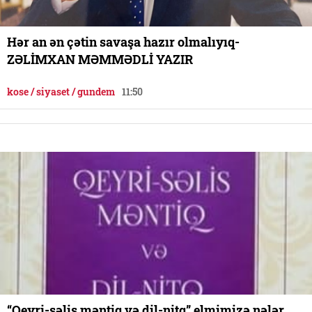
Hər an ən çətin savaşa hazır olmalıyıq-
ZƏLİMXAN MƏMMƏDLİ YAZIR
kose / siyaset / gundem
11:50
“Qeyri-səlis məntiq və dil-nitq” elmimizə nələr