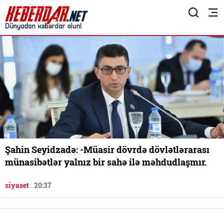
Şahin Seyidzadə: -Müasir dövrdə dövlətlərarası
münasibətlər yalnız bir sahə ilə məhdudlaşmır.
siyaset
20:37