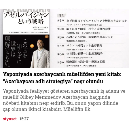
Yaponiyada azərbaycanlı müəllifdən yeni kitab:
“Azərbaycan adlı strategiya” nəşr olundu
Yaponiyada fəaliyyət göstərən azərbaycanlı iş adamı və
müəllif Əlibəy Məmmədov Azərbaycan haqqında
növbəti kitabını nəşr etdirib. Bu, onun yapon dilində
çap olunan ikinci kitabıdır. Müəllifin ilk
siyaset
15:27