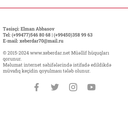
Təsisçi: Elman Abbasov
Tel: (+99477)546 80 68 | (+99450)358 99 63
E-mail: xeberdar70@mail.ru
© 2015-2024 www.xeberdar.net Müəllif hüquqları
qorunur.
Məlumat internet səhifələrində istifadə edildikdə
müvafiq keçidin qoyulması tələb olunur.