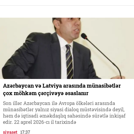
Azərbaycan və Latviya arasında münasibətlər
çox möhkəm çərçivəyə əsaslanır
Son illər Azərbaycan ilə Avropa ölkələri arasında
münasibətlər yalnız siyasi dialoq müstəvisində deyil,
həm də iqtisadi əməkdaşlıq sahəsində sürətlə inkişaf
edir. 22 aprel 2026-cı il tarixində
siyaset
17:37