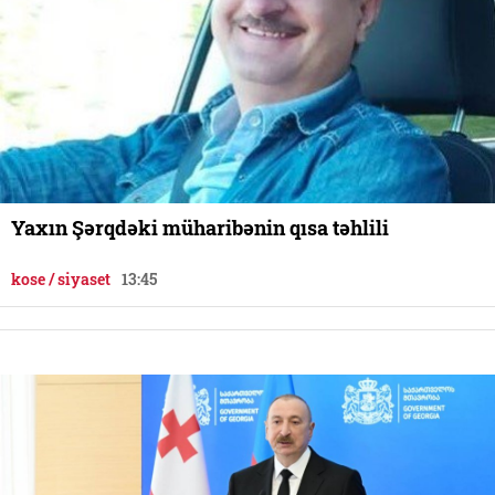
Yaxın Şərqdəki müharibənin qısa təhlili
kose / siyaset
13:45