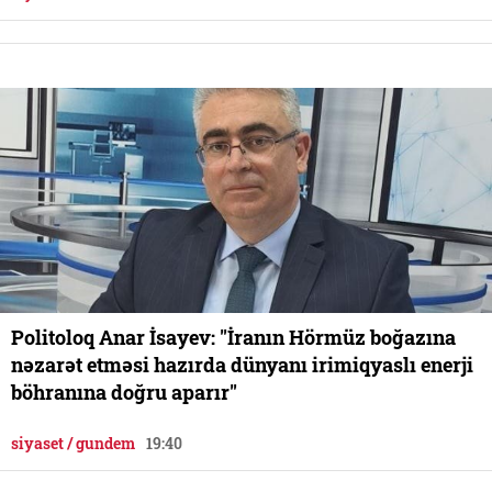
Politoloq Anar İsayev: "İranın Hörmüz boğazına
nəzarət etməsi hazırda dünyanı irimiqyaslı enerji
böhranına doğru aparır"
siyaset / gundem
19:40