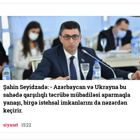
Şahin Seyidzadə: - Azərbaycan və Ukrayna bu
sahədə qarşılıqlı təcrübə mübadiləsi aparmaqla
yanaşı, birgə istehsal imkanlarını da nəzərdən
keçirir.
siyaset
15:22