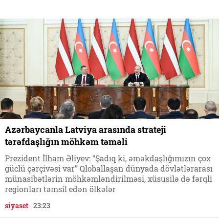
Azərbaycanla Latviya arasında strateji
tərəfdaşlığın möhkəm təməli
Prezident İlham Əliyev: “Şadıq ki, əməkdaşlığımızın çox
güclü çərçivəsi var” Qloballaşan dünyada dövlətlərarası
münasibətlərin möhkəmləndirilməsi, xüsusilə də fərqli
regionları təmsil edən ölkələr
siyaset
23:23