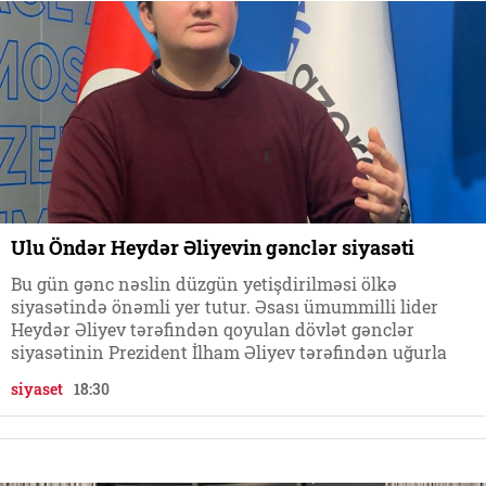
Ulu Öndər Heydər Əliyevin gənclər siyasəti
Bu gün gənc nəslin düzgün yetişdirilməsi ölkə
siyasətində önəmli yer tutur. Əsası ümummilli lider
Heydər Əliyev tərəfindən qoyulan dövlət gənclər
siyasətinin Prezident İlham Əliyev tərəfindən uğurla
siyaset
18:30