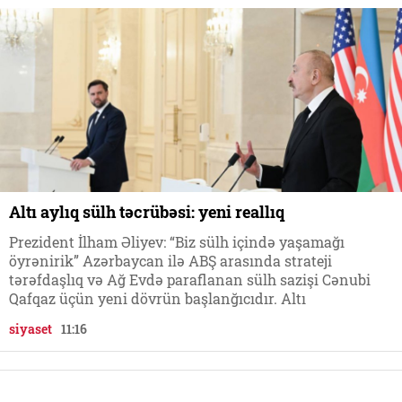
Altı aylıq sülh təcrübəsi: yeni reallıq
Prezident İlham Əliyev: “Biz sülh içində yaşamağı
öyrənirik” Azərbaycan ilə ABŞ arasında strateji
tərəfdaşlıq və Ağ Evdə paraflanan sülh sazişi Cənubi
Qafqaz üçün yeni dövrün başlanğıcıdır. Altı
siyaset
11:16