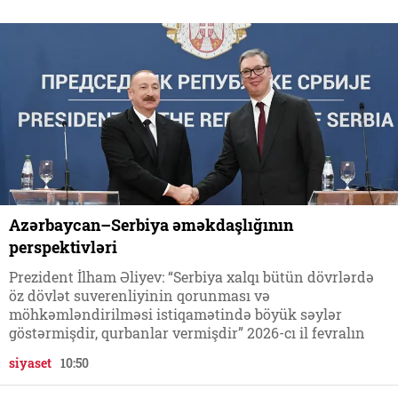
Azərbaycan–Serbiya əməkdaşlığının
perspektivləri
Prezident İlham Əliyev: “Serbiya xalqı bütün dövrlərdə
öz dövlət suverenliyinin qorunması və
möhkəmləndirilməsi istiqamətində böyük səylər
göstərmişdir, qurbanlar vermişdir” 2026-cı il fevralın
siyaset
10:50