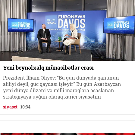
Yeni beynəlxalq münasibətlər erası
Prezident İlham Əliyev: “Bu gün dünyada qanunun
aliliyi deyil, güc qaydası işləyir” Bu gün Azərbaycan
yeni dünya düzəni və milli maraqlara əsaslanan
strategiyaya uyğun olaraq xarici siyasətini
siyaset
10:34