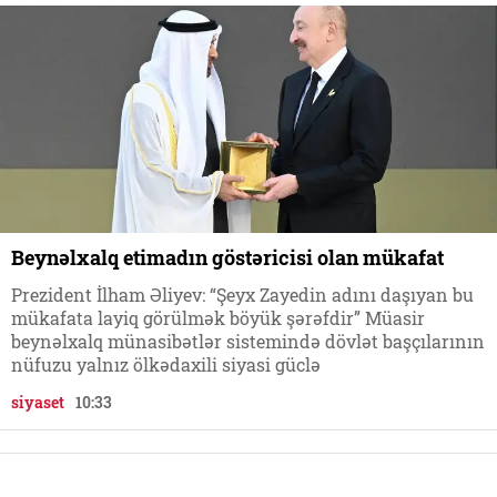
Beynəlxalq etimadın göstəricisi olan mükafat
Prezident İlham Əliyev: “Şeyx Zayedin adını daşıyan bu
mükafata layiq görülmək böyük şərəfdir” Müasir
beynəlxalq münasibətlər sistemində dövlət başçılarının
nüfuzu yalnız ölkədaxili siyasi güclə
siyaset
10:33