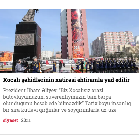
Xocalı şəhidlərinin xatirəsi ehtiramla yad edilir
Prezident İlham Əliyev: “Biz Xocalısız ərazi
bütövlüyümüzün, suverenliyimizin tam bərpa
olunduğunu hesab edə bilməzdik” Tarix boyu insanlıq
bir sıra kütləvi qırğınlar və soyqırımlarla üz-üzə
siyaset
23:11