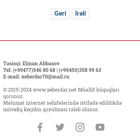
Geri
İrəli
Təsisçi: Elman Abbasov
Tel: (+99477)546 80 68 | (+99450)358 99 63
E-mail: xeberdar70@mail.ru
© 2015-2024 www.xeberdar.net Müəllif hüquqları
qorunur.
Məlumat internet səhifələrində istifadə edildikdə
müvafiq keçidin qoyulması tələb olunur.