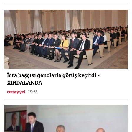
İcra başçısı gənclərlə görüş keçirdi -
XIRDALANDA
cemiyyet
19:58