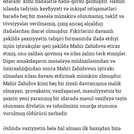
edərəm” kimi ifadələrlə hədə-qorxu gəlmişdir. Həmin
iclasda tədrisin keyfiyyəti və inkişaf istiqamətləri
barədə heç bir məsələ müzakirə olunmamış, təklif və
tövsiyyələr verilməmiş, çıxış ancaq alçaldıçı
ifadələrdən ibarət olmuşdur. Fikirlərini davamlı
şəkildə şəxsiyyətin təhqiri formasında ifadə etdiyi
üçün iştirakçılar qəti şəkildə Mahir Zahidova etiraz
etmiş, onu zaldan qovmuş və iclas zalını tərk etmişlər.
Digər əməkdaşarın məsələyə müdaxiləsindən və
üzürxahlığından sonra Mahri Zahidovun iştirakı
olmadan iclası davam etdirmək mümkün olmuşdur.
Mahir Zahidov kimi heç bir ziyalı davranışına malik
olmayan. provakator, vəzifəpərəst, məsuliyyətsiz bir
şəxsin yeni yaranmış bir idarədə məsul vəzifəyə təyin
olunması dövlətin və təhsilmizin onurğa stununa
vurulmuş öldürücü zərbədir.
Əslində vəziyyətin belə hal alması ilk baxışdan bizə