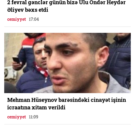
2 fevral gənclər günün bizə Ulu Öndər Heydər
Əliyev bəxs etdi
cemiyyet
17:04
Mehman Hüseynov barəsindəki cinayət işinin
icraatına xitam verildi
cemiyyet
11:09