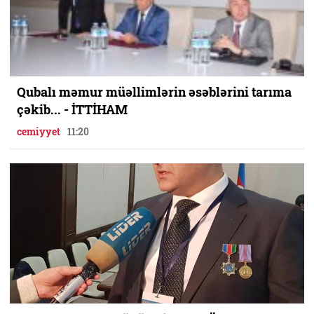
Qubalı məmur müəllimlərin əsəblərini tarıma
çəkib... - İTTİHAM
cemiyyet
11:20