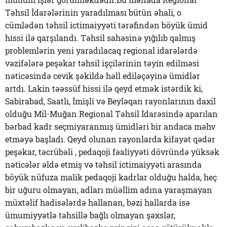
Təhsil İdarələrinin yaradılması bütün əhali, o
cümlədən təhsil ictimaiyyəti tərəfindən böyük ümid
hissi ilə qarşılandı. Təhsil sahəsinə yığılıb qalmış
problemlərin yeni yaradılacaq regional idarələrdə
vəzifələrə peşəkar təhsil işçilərinin təyin edilməsi
nəticəsində cevik şəkildə həll ediləçəyinə ümidlər
artdı. Lakin təəssüf hissi ilə qeyd etmək istərdik ki,
Sabirabad, Saatlı, İmişli və Beyləqan rayonlarının daxil
olduğu Mil-Muğan Regional Təhsil İdarəsində aparılan
bərbad kadr seçmiyaranmış ümidləri bir andaca məhv
etməyə başladı. Qeyd olunan rayonlarda kifayət qədər
peşəkar, təcrübəli , pedaqoji fəaliyyəti dövründə yüksək
nəticələr əldə etmiş və təhsil ictimaiyyəti arasında
böyük nüfuza malik pedaqoji kadrlar olduğu halda, heç
bir uğuru olmayan, adları müəllim adına yaraşmayan
müxtəlif hadisələrdə hallanan, bəzi hallarda isə
ümumiyyətlə təhsillə bağlı olmayan şəxslər,