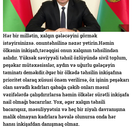
Hər bir millətin, xalqın gələcəyini görmək
istəyirsinizsə. onuntəhsilinə nəzər yetirin.Həmin
ölkənin inkişafı,tərəqqisi onun xalqının təhsilindən
aslıdır. Yüksək səviyyəli təhsil özlüyündə sivil toplum,
peşəkar mütəxəsisslər, aydın və uğurlu gələçəyin
təminatı deməkdir.Əgər bir ölkədə təhsilin inkişafına
prioritet olaraq xüsusi önəm verilirsə, öz işinin peşəkarı
olan savadlı kadrları qabağa çəkib onları məsul
vəzifələrdə çalışdırırlarsa həmin ölkələr sürətli inkişafa
nail olmağı bacarırlar. Yox, əgər xalqın təhsili
bacarıqsız, məsuliyyətsiz və heç bir ziyalı davranışına
malik olmayan kadrlara həvalə olunursa onda hər
hansı inkişafdan danışmaq olmaz.