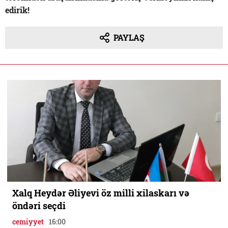
edirik!
PAYLAŞ
Xalq Heydər Əliyevi öz milli xilaskarı və
öndəri seçdi
cemiyyet
16:00