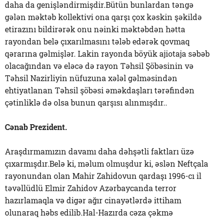
daha da genişləndirmişdir.Bütün bunlardan təngə
gələn məktəb kollektivi ona qarşı çox kəskin şəkildə
etirazını bildirərək onu nəinki məktəbdən hətta
rayondan belə çıxarılmasını tələb edərək qovmaq
qərarına gəlmişlər. Lakin rayonda böyük ajiotaja səbəb
olacağından və eləcə də rayon Təhsil Şöbəsinin və
Təhsil Nazirliyin nüfuzuna xələl gəlməsindən
ehtiyatlanan Təhsil şöbəsi əməkdaşları tərəfindən
çətinliklə də olsa bunun qarşısı alınmışdır..
Cənab Prezident.
Araşdırmamızın davamı daha dəhşətli faktları üzə
çıxarmışdır.Belə ki, məlum olmuşdur ki, əslən Neftçala
rayonundan olan Mahir Zahidovun qardaşı 1996-cı il
təvəllüdlü Elmir Zahidov Azərbaycanda terror
hazırlamaqla və digər ağır cinayətlərdə ittiham
olunaraq həbs edilib.Hal-Hazırda cəza çəkmə