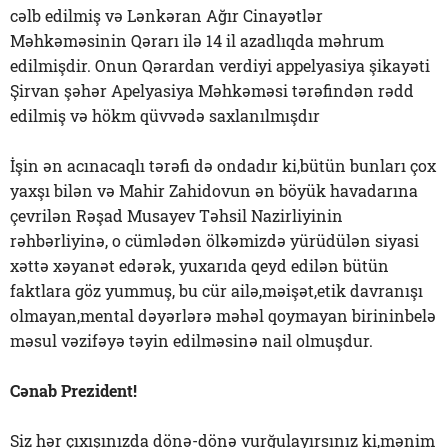
cəlb edilmiş və Lənkəran Ağır Cinayətlər
Məhkəməsinin Qərarı ilə 14 il azadlıqda məhrum
edilmişdir. Onun Qərardan verdiyi appelyasiya şikayəti
Şirvan şəhər Apelyasiya Məhkəməsi tərəfindən rədd
edilmiş və hökm qüvvədə saxlanılmışdır
İşin ən acınacaqlı tərəfi də ondadır ki,bütün bunları çox
yaxşı bilən və Mahir Zahidovun ən böyük havadarına
çevrilən Rəşad Musayev Təhsil Nazirliyinin
rəhbərliyinə, o cümlədən ölkəmizdə yürüdülən siyasi
xəttə xəyanət edərək, yuxarıda qeyd edilən bütün
faktlara göz yummuş, bu cür ailə,məişət,etik davranışı
olmayan,mental dəyərlərə məhəl qoymayan birininbelə
məsul vəzifəyə təyin edilməsinə nail olmuşdur.
Cənab Prezident!
Siz hər çıxışınızda dönə-dönə vurğulayırsınız ki,mənim