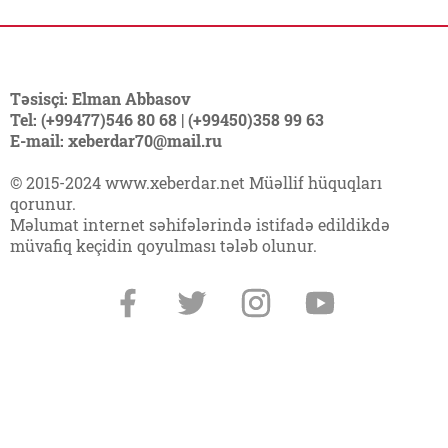
Təsisçi: Elman Abbasov
Tel: (+99477)546 80 68 | (+99450)358 99 63
E-mail: xeberdar70@mail.ru
© 2015-2024 www.xeberdar.net Müəllif hüquqları
qorunur.
Məlumat internet səhifələrində istifadə edildikdə
müvafiq keçidin qoyulması tələb olunur.