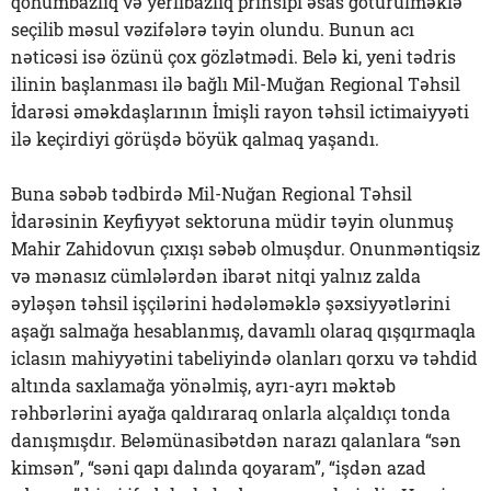
qohumbazlıq və yerlibazlıq prinsipi əsas götürülməklə
seçilib məsul vəzifələrə təyin olundu. Bunun acı
nəticəsi isə özünü çox gözlətmədi. Belə ki, yeni tədris
ilinin başlanması ilə bağlı Mil-Muğan Regional Təhsil
İdarəsi əməkdaşlarının İmişli rayon təhsil ictimaiyyəti
ilə keçirdiyi görüşdə böyük qalmaq yaşandı.
Buna səbəb tədbirdə Mil-Nuğan Regional Təhsil
İdarəsinin Keyfiyyət sektoruna müdir təyin olunmuş
Mahir Zahidovun çıxışı səbəb olmuşdur. Onunməntiqsiz
və mənasız cümlələrdən ibarət nitqi yalnız zalda
əyləşən təhsil işçilərini hədələməklə şəxsiyyətlərini
aşağı salmağa hesablanmış, davamlı olaraq qışqırmaqla
iclasın mahiyyətini tabeliyində olanları qorxu və təhdid
altında saxlamağa yönəlmiş, ayrı-ayrı məktəb
rəhbərlərini ayağa qaldıraraq onlarla alçaldıçı tonda
danışmışdır. Beləmünasibətdən narazı qalanlara “sən
kimsən”, “səni qapı dalında qoyaram”, “işdən azad