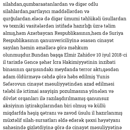
silahdan,qumbaraatanlardan və digər odlu
silahlardan,partlayıcı maddəllərdən və
qurğulardan.eləcə də digər ümumi təhlükəli üsullardan
və texniki vasitələrdən istifadə hazırlığı üzrə təlim
almış,həm Azərbaycan Respublikasının,həm də Suriya
Respublikasının qanunvericiliyinə əsasən cinayət
sayılan həmin əməllərə görə məhkum
olunmuşdur.Bundan başqa Elmir Zahidov 10 iyul 2018-ci
il tarixdə Gəncə şəhər İcra Hakimiyyətinin inzibati
binasının qarşısındakı meydanda terror aktı,qəsdən
adam öldürməyə cəhdə görə həbs edilmiş Yunis
Səfərovun cinayət məsuliyyətindən azad edilməsi
tələbi ilə ictimai asayişin pozulmasına yönələn və
dövlət orqanları ilə razılaşdırılmamış qanunsuz
aksiyinın iştirakçılarından biri olmuş və küllü
miqdarfda həşiş qətranı və zavod üsulu il hazırlanmış
müxtəlif silah-sursatları əldə edərək şəxsi həyətyanı
sahəsində gizlətdiyinə görə də cinayət məsuliyyətinə