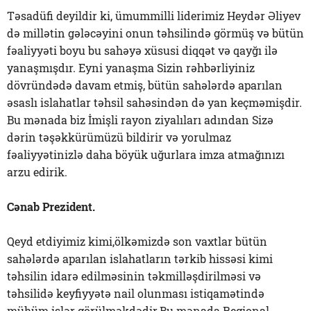
Təsadüfi deyildir ki, ümummilli liderimiz Heydər Əliyev
də millətin gələcəyini onun təhsilində görmüş və bütün
fəaliyyəti boyu bu sahəyə xüsusi diqqət və qayğı ilə
yanaşmışdır. Eyni yanaşma Sizin rəhbərliyiniz
dövründədə davam etmiş, bütün sahələrdə aparılan
əsaslı islahatlar təhsil sahəsindən də yan keçməmişdir.
Bu mənada biz İmişli rayon ziyalıları adından Sizə
dərin təşəkkürümüzü bildirir və yorulmaz
fəaliyyətinizlə daha böyük uğurlara imza atmağınızı
arzu edirik.
Cənab Prezident.
Qeyd etdiyimiz kimi,ölkəmizdə son vaxtlar bütün
sahələrdə aparılan islahatların tərkib hissəsi kimi
təhsilin idarə edilməsinin təkmilləşdirilməsi və
təhsilidə keyfiyyətə nail olunması istiqamətində
mühüm işlər görülməkdədir.Bu mənada Regional