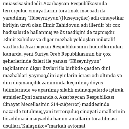
müəssisəsindədir.Azərbaycan Respublikasında
terrorçuluq cinayətlərini törətmək məqsədi ilə
yaradılmış “Hüseyniyyun”(Hüseynçilər) adlı cinayətkar
birliyin üzvü olan Elmir Zahidovun adı illərdir bir çox
hadisələrdə hallanmış və öz təsdiqini də tapmışdır.
.Elmir Zahidov və digər məzhəb yoldaşları müxtəlif
vaxtlarda Azərbaycan Respublikasının hüdudlarından
kənarda, yəni Suriya Ərəb Rspublikasının bir çox
şəhərlərində özləri ilə yanaşı “Hüseyniyyun”
təşkilatının digər üzvləri ilə birlikdə qəsdən dini
məzhəbləri yaymaq,dini ayinlərin icrası adı altında və
dini düşmənçilik zəminində keçirilmiş döyüş
təlimlərində və aparılmış silahlı münaqişələrdə iştirak
etmişlər.Eyni zamanda,o, Azərbaycan Respublikası
Cinayət Məcəlləsinin 214-cü(terror) maddəsində
nəzərdə tutulmuş,yəni terrorçuluq cinayəti əməllərinin
törədilməsi məqsədilə həmin əməllərin törədilməsi
üsulları,”Kalaşnikov”markalı avtomat