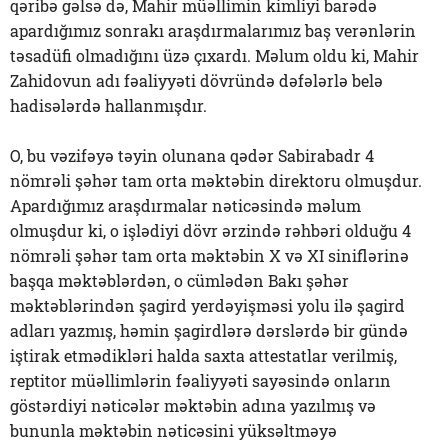
qəribə gəlsə də, Mahir müəllimin kimliyi barədə
apardığımız sonrakı araşdırmalarımız baş verənlərin
təsadüfi olmadığını üzə çıxardı. Məlum oldu ki, Mahir
Zahidovun adı fəaliyyəti dövründə dəfələrlə belə
hadisələrdə hallanmışdır.
O, bu vəzifəyə təyin olunana qədər Sabirabadr 4
nömrəli şəhər tam orta məktəbin direktoru olmuşdur.
Apardığımız araşdırmalar nəticəsində məlum
olmuşdur ki, o işlədiyi dövr ərzində rəhbəri olduğu 4
nömrəli şəhər tam orta məktəbin X və XI siniflərinə
başqa məktəblərdən, o cümlədən Bakı şəhər
məktəblərindən şagird yerdəyişməsi yolu ilə şagird
adları yazmış, həmin şagirdlərə dərslərdə bir gündə
iştirak etmədikləri halda saxta attestatlar verilmiş,
reptitor müəllimlərin fəaliyyəti sayəsində onların
göstərdiyi nəticələr məktəbin adına yazılmış və
bununla məktəbin nəticəsini yüksəltməyə