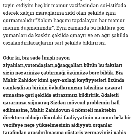
təyin etdiyim heç bir məmur vəzifəsindən sui-istifadə
edərək xalqın maraqlarına zidd olan şəkildə işini
qurmamalıdır.”Xalqın haqqını tapdalayan hər məmur
mənim düşmənimdir”. Eyni zamanda bu faktlara göz
yumanları da kəskin şəkildə qınayır və ən ağır şəkildə
cəzalandırılacaqlarını sərt şəkildə bildirirsiz.
Odur ki, biz sadə İmişli rayon
ziyalıları,vətəndaşları,ağsaqqalları bütün bu faktları
sizin nəzərinizə çatdırmağı özümüzə borc bildik. Biz
Mahir Zahidov kimi qeyr-əxlaqi keyfiyyətləri özündə
cəmləşdirən birinin övladlarımızın təhsilinə nəzarət
etməsinə qəti şəkildə etirazımızı bildiririk. Ədalətli
qərarınıza sığınaraq Sizdən mövcud problemin həll
edilməsinə, Mahir Zahidovun 4 nömrəli məktəbin
direktoru olduğu dövrdəki fəaliyyətinin və onun belə bir
vəzifəyə neçə yüksəlməsinin aidiyyatı orqanlar
tərəfindən araşdırılmasına göstəriş verməyinizi xahiş