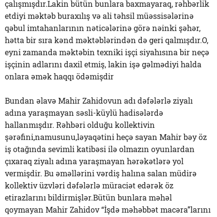
çalışmışdır.Lakin bütün bunlara baxmayaraq, rəhbərlik
etdiyi məktəb buraxılış və ali təhsil müəssisələrinə
qəbul imtahanlarının nəticələrinə görə nəinki şəhər,
hətta bir sıra kənd məktəblərindən də geri qalmışdır.O,
eyni zamanda məktəbin texniki işçi siyahısına bir neçə
işçinin adlarını daxil etmiş, lakin işə gəlmədiyi halda
onlara əmək haqqı ödəmişdir
Bundan əlavə Mahir Zahidovun adı dəfələrlə ziyalı
adına yaraşmayan səsli-küylü hadisələrdə
hallanmışdır. Rəhbəri olduğu kollektivin
şərəfini,namusunu,ləyaqətini heçə sayan Mahir bəy öz
iş otağında sevimli katibəsi ilə olmazın oyunlardan
çıxaraq ziyalı adına yaraşmayan hərəkətlərə yol
vermişdir. Bu əməllərini vərdiş halına salan müdirə
kollektiv üzvləri dəfələrlə müraciət edərək öz
etirazlarını bildirmişlər.Bütün bunlara məhəl
qoymayan Mahir Zahidov “İşdə məhəbbət macəra”larını