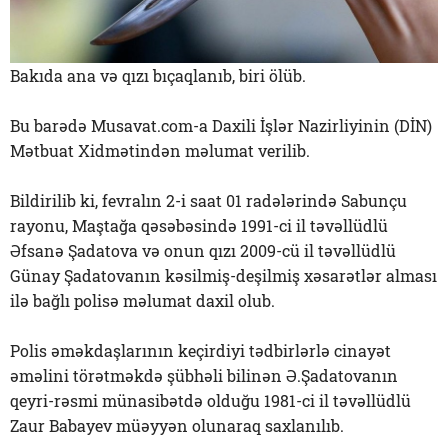
Bakıda ana və qızı bıçaqlanıb, biri ölüb.
Bu barədə Musavat.com-a Daxili İşlər Nazirliyinin (DİN)
Mətbuat Xidmətindən məlumat verilib.
Bildirilib ki, fevralın 2-i saat 01 radələrində Sabunçu
rayonu, Maştağa qəsəbəsində 1991-ci il təvəllüdlü
Əfsanə Şadatova və onun qızı 2009-cü il təvəllüdlü
Günay Şadatovanın kəsilmiş-deşilmiş xəsarətlər alması
ilə bağlı polisə məlumat daxil olub.
Polis əməkdaşlarının keçirdiyi tədbirlərlə cinayət
əməlini törətməkdə şübhəli bilinən Ə.Şadatovanın
qeyri-rəsmi münasibətdə olduğu 1981-ci il təvəllüdlü
Zaur Babayev müəyyən olunaraq saxlanılıb.