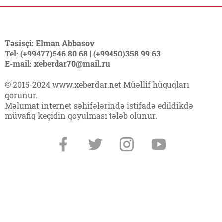
Təsisçi: Elman Abbasov
Tel: (+99477)546 80 68 | (+99450)358 99 63
E-mail: xeberdar70@mail.ru
© 2015-2024 www.xeberdar.net Müəllif hüquqları
qorunur.
Məlumat internet səhifələrində istifadə edildikdə
müvafiq keçidin qoyulması tələb olunur.