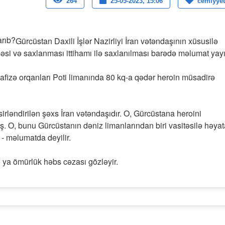
264
25-05-2023, 15:06
cemiyyet
Gürcüstan Daxili İşlər Nazirliyi İran vətəndaşının xüsusilə
lməsi və saxlanması ittihamı ilə saxlanılması barədə məlumat yay
afizə orqanları Poti limanında 80 kq-a qədər heroin müsadirə
irləndirilən şəxs İran vətəndaşıdır. O, Gürcüstana heroini
. O, bunu Gürcüstanın dəniz limanlarından biri vasitəsilə həyat
 - məlumatda deyilir.
ə ya ömürlük həbs cəzası gözləyir.