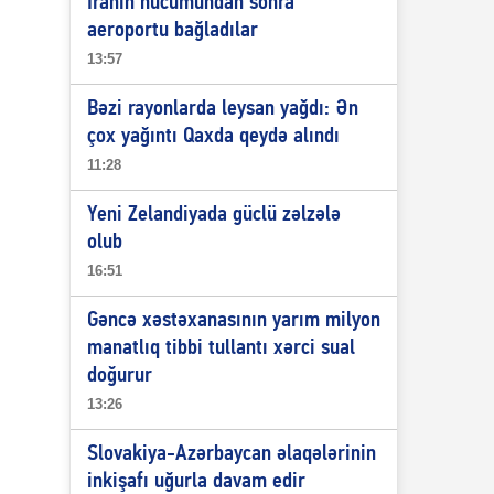
İranın hücumundan sonra
aeroportu bağladılar
13:57
Bəzi rayonlarda leysan yağdı: Ən
çox yağıntı Qaxda qeydə alındı
11:28
Yeni Zelandiyada güclü zəlzələ
olub
16:51
Gəncə xəstəxanasının yarım milyon
manatlıq tibbi tullantı xərci sual
doğurur
13:26
Slovakiya-Azərbaycan əlaqələrinin
inkişafı uğurla davam edir