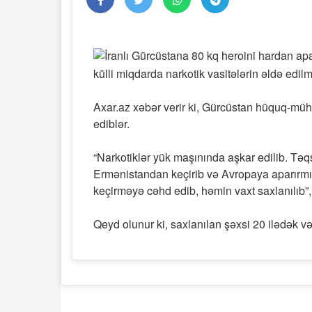
külli miqdarda narkotik vasitələrin əldə edi
Axar.az xəbər verir ki, Gürcüstan hüquq-müh
ediblər.
“Narkotiklər yük maşınında aşkar edilib. Təqs
Ermənistandan keçirib və Avropaya aparırmış
keçirməyə cəhd edib, həmin vaxt saxlanılıb”,
Qeyd olunur ki, saxlanılan şəxsi 20 ilədək v