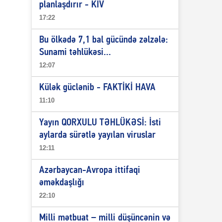
planlaşdırır - KİV
17:22
Bu ölkədə 7,1 bal gücündə zəlzələ:
Sunami təhlükəsi...
12:07
Külək güclənib - FAKTİKİ HAVA
11:10
Yayın QORXULU TƏHLÜKƏSİ: İsti
aylarda sürətlə yayılan viruslar
12:11
Azərbaycan-Avropa ittifaqi
əməkdaşlığı
22:10
Milli mətbuat – milli düşüncənin və