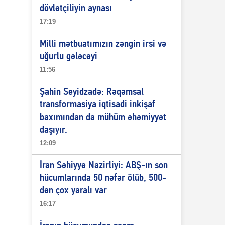
dövlətçiliyin aynası
17:19
Milli mətbuatımızın zəngin irsi və
uğurlu gələcəyi
11:56
Şahin Seyidzadə: Rəqəmsal
transformasiya iqtisadi inkişaf
baxımından da mühüm əhəmiyyət
daşıyır.
12:09
İran Səhiyyə Nazirliyi: ABŞ-ın son
hücumlarında 50 nəfər ölüb, 500-
dən çox yaralı var
16:17