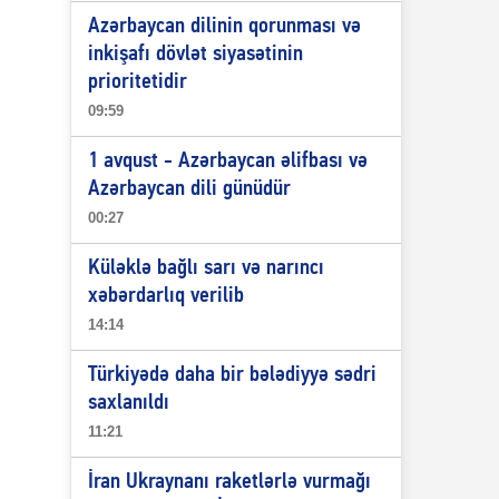
Azərbaycan dilinin qorunması və
inkişafı dövlət siyasətinin
prioritetidir
09:59
1 avqust - Azərbaycan əlifbası və
Azərbaycan dili günüdür
00:27
Küləklə bağlı sarı və narıncı
xəbərdarlıq verilib
14:14
Türkiyədə daha bir bələdiyyə sədri
saxlanıldı
11:21
İran Ukraynanı raketlərlə vurmağı