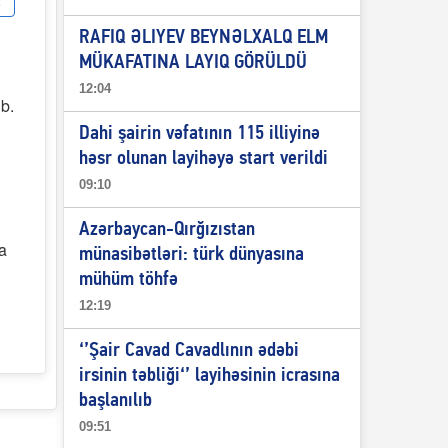
RAFIQ ƏLIYEV BEYNƏLXALQ ELM
MÜKAFATINA LAYIQ GÖRÜLDÜ
12:04
ıb.
Dahi şairin vəfatının 115 illiyinə
həsr olunan layihəyə start verildi
09:10
Azərbaycan-Qırğızıstan
a
münasibətləri: türk dünyasına
mühüm töhfə
12:19
‘’Şair Cavad Cavadlının ədəbi
irsinin təbliği‘’ layihəsinin icrasına
başlanılıb
09:51