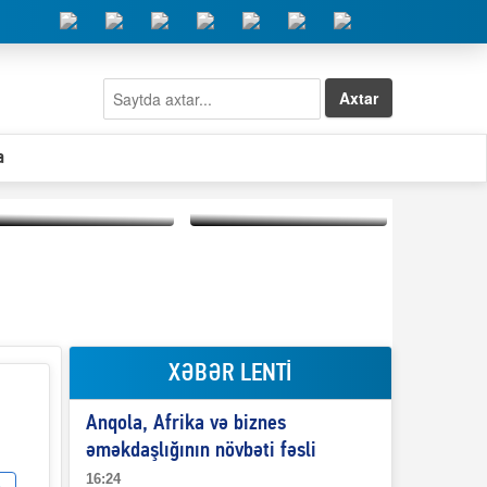
Axtar
a
Elşad Abdullayevin
erməniləri
Qeyri-səlis məntiq və
maliyyələşdirən oğlu
il-nitq” elmimizə
niyə Azərbaycana
ələr verdi?
ekstradisiya olunmur?
XƏBƏR LENTİ
Anqola, Afrika və biznes
əməkdaşlığının növbəti fəsli
16:24