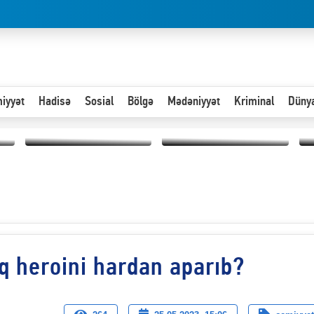
iyyət
Hadisə
Sosial
Bölgə
Mədəniyyət
Kriminal
Düny
Hər an ən çətin savaşa
Paytaxta giriş vizası —
hazır olmalıyıq-
“
"Xoş gəldin, cibində
ZƏLİMXAN
d
pul varsa.”
MƏMMƏDLİ YAZIR
n
q heroini hardan aparıb?