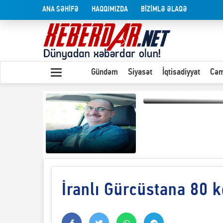
ANA SƏHİFƏ
HAQQIMIZDA
BİZİMLƏ ƏLAQƏ
Gündəm
Siyasət
İqtisadiyyat
Cəm
Olduğu kimi görünən
insan
İranlı Gürcüstana 80 k
Yaxın Şərqdəki
müharibənin qısa
təhlili