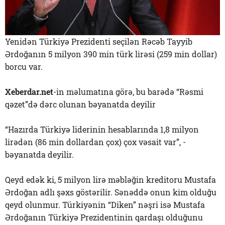
Yenidən Türkiyə Prezidenti seçilən Rəcəb Tayyib
Ərdoğanın 5 milyon 390 min türk lirəsi (259 min dollar)
borcu var.
Xeberdar.net
-in məlumatına görə, bu barədə “Rəsmi
qəzet”də dərc olunan bəyanatda deyilir
“Hazırda Türkiyə liderinin hesablarında 1,8 milyon
lirədən (86 min dollardan çox) çox vəsait var”, -
bəyanatda deyilir.
Qeyd edək ki, 5 milyon lirə məbləğin kreditoru Mustafa
Ərdoğan adlı şəxs göstərilir. Sənəddə onun kim olduğu
qeyd olunmur. Türkiyənin “Diken” nəşri isə Mustafa
Ərdoğanın Türkiyə Prezidentinin qardaşı olduğunu