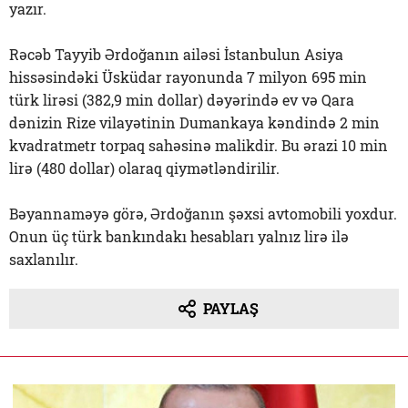
yazır.
Rəcəb Tayyib Ərdoğanın ailəsi İstanbulun Asiya
hissəsindəki Üsküdar rayonunda 7 milyon 695 min
türk lirəsi (382,9 min dollar) dəyərində ev və Qara
dənizin Rize vilayətinin Dumankaya kəndində 2 min
kvadratmetr torpaq sahəsinə malikdir. Bu ərazi 10 min
lirə (480 dollar) olaraq qiymətləndirilir.
Bəyannaməyə görə, Ərdoğanın şəxsi avtomobili yoxdur.
Onun üç türk bankındakı hesabları yalnız lirə ilə
saxlanılır.
PAYLAŞ