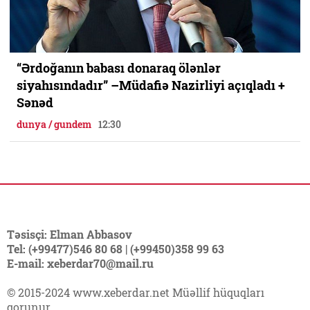
“Ərdoğanın babası donaraq ölənlər
siyahısındadır” –Müdafiə Nazirliyi açıqladı +
Sənəd
dunya / gundem
12:30
Təsisçi: Elman Abbasov
Tel: (+99477)546 80 68 | (+99450)358 99 63
E-mail: xeberdar70@mail.ru
© 2015-2024 www.xeberdar.net Müəllif hüquqları
qorunur.