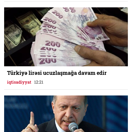
Türkiyə lirəsi ucuzlaşmağa davam edir
iqtisadiyyat
12:21