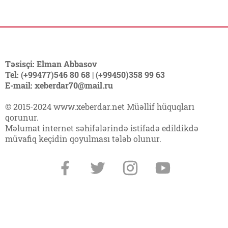
Təsisçi: Elman Abbasov
Tel: (+99477)546 80 68 | (+99450)358 99 63
E-mail: xeberdar70@mail.ru
© 2015-2024 www.xeberdar.net Müəllif hüquqları
qorunur.
Məlumat internet səhifələrində istifadə edildikdə
müvafiq keçidin qoyulması tələb olunur.