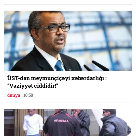
ÜST-dən meymunçiçəyi xəbərdarlığı :
“Vəziyyət ciddidir!”
dunya
10:50