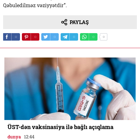
Qəbuledilməz vəziyyətdir”.
PAYLAŞ
ÜST-dən vaksinasiya ilə bağlı açıqlama
dunya
12:44