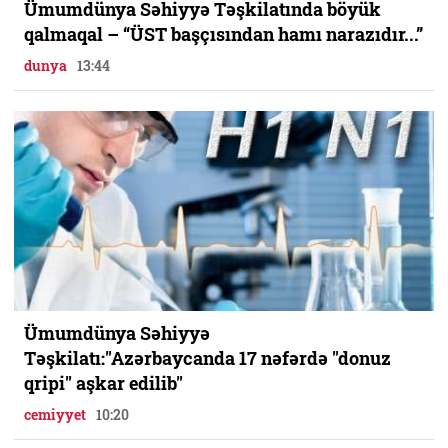
Ümumdünya Səhiyyə Təşkilatında böyük
qalmaqal – “ÜST başçısından hamı narazıdır...”
dunya
13:44
Ümumdünya Səhiyyə
Təşkilatı:"Azərbaycanda 17 nəfərdə "donuz
qripi" aşkar edilib"
cemiyyet
10:20