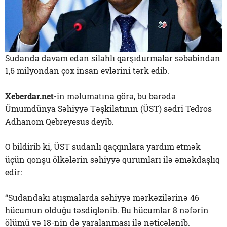
Sudanda davam edən silahlı qarşıdurmalar səbəbindən
1,6 milyondan çox insan evlərini tərk edib.
Xeberdar.net
-in məlumatına görə, bu barədə
Ümumdünya Səhiyyə Təşkilatının (ÜST) sədri Tedros
Adhanom Qebreyesus deyib.
O bildirib ki, ÜST sudanlı qaçqınlara yardım etmək
üçün qonşu ölkələrin səhiyyə qurumları ilə əməkdaşlıq
edir:
“Sudandakı atışmalarda səhiyyə mərkəzilərinə 46
hücumun olduğu təsdiqlənib. Bu hücumlar 8 nəfərin
ölümü və 18-nin də yaralanması ilə nəticələnib.