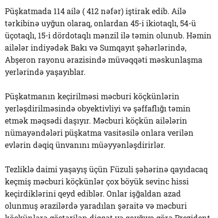
Püşkatmada 114 ailə ( 412 nəfər) iştirak edib. Ailə
tərkibinə uyğun olaraq, onlardan 45-i ikiotaqlı, 54-ü
üçotaqlı, 15-i dördotaqlı mənzil ilə təmin olunub. Həmin
ailələr indiyədək Bakı və Sumqayıt şəhərlərində,
Abşeron rayonu ərazisində müvəqqəti məskunlaşma
yerlərində yaşayıblar.
Püşkatmanın keçirilməsi məcburi köçkünlərin
yerləşdirilməsində obyektivliyi və şəffaflığı təmin
etmək məqsədi daşıyır. Məcburi köçkün ailələrin
nümayəndələri püşkatma vasitəsilə onlara verilən
evlərin dəqiq ünvanını müəyyənləşdirirlər.
Tezliklə daimi yaşayış üçün Füzuli şəhərinə qayıdacaq
keçmiş məcburi köçkünlər çox böyük sevinc hissi
keçirdiklərini qeyd ediblər. Onlar işğaldan azad
olunmuş ərazilərdə yaradılan şəraitə və məcburi
köçkünlərə göstərilən diqqət və qayğıya görə Prezident