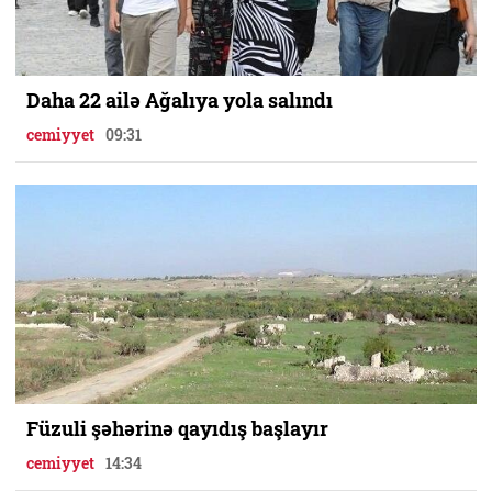
Daha 22 ailə Ağalıya yola salındı
cemiyyet
09:31
Füzuli şəhərinə qayıdış başlayır
cemiyyet
14:34