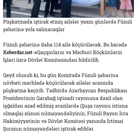
Püşkatmada iştirak etmiş ailələr yaxın günlərdə Füzuli
şəhərinə yola salınacaqlar
Füzuli şəhərinə daha 114 ailə köçürüləcək. Bu barədə
Xeberdar.net
-əQaçqınların və Məcburi Köçkünlərin
İşləri üzrə Dövlət Komitəsindən bildirilib.
Qeyd olunub ki, bu gün Komitədə Füzuli şəhərinə
növbəti mərhlədə köçürüləcək ailələr arasında
püşkatma keçirib. Tədbirdə Azərbaycan Respublikası
Prezidentinin Qarabağ iqtisadi rayonuna daxil olan
işğaldan azad edilmiş ərazilərdə (Şuşa rayonu istisna
olmaqla) xüsusi nümayəndəliyinin, Füzuli Rayon İcra
Hakimiyyətinin və Dövlət Komitəsi yanında İctimai
Şuranın nümayəndələri iştirak ediblər.