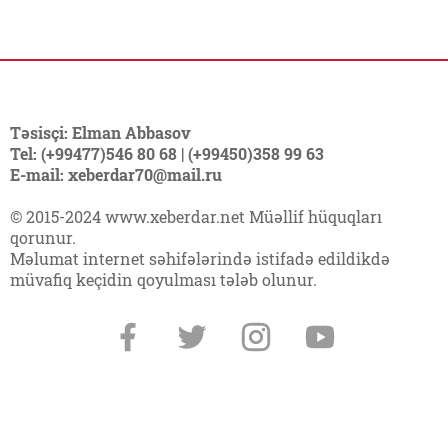
Təsisçi: Elman Abbasov
Tel: (+99477)546 80 68 | (+99450)358 99 63
E-mail: xeberdar70@mail.ru
© 2015-2024 www.xeberdar.net Müəllif hüquqları
qorunur.
Məlumat internet səhifələrində istifadə edildikdə
müvafiq keçidin qoyulması tələb olunur.