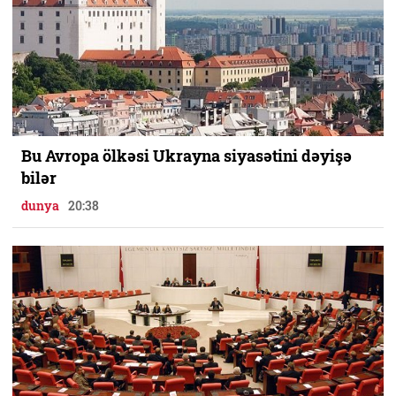
Bu Avropa ölkəsi Ukrayna siyasətini dəyişə
bilər
dunya
20:38