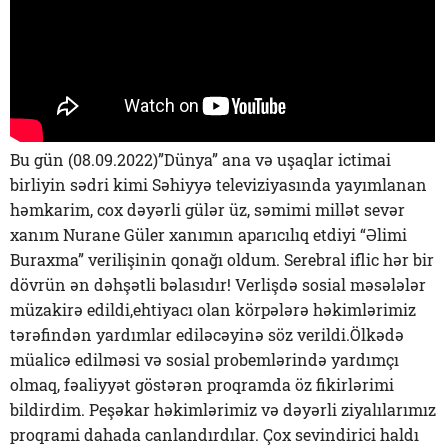
Bu gün (08.09.2022)”Dünya” ana və uşaqlar ictimai
birliyin sədri kimi Səhiyyə televiziyasında yayımlanan
həmkarim, cox dəyərli gülər üz, səmimi millət sevər
xanım Nurane Güler xanımın aparıcılıq etdiyi “Əlimi
Buraxma” verilişinin qonağı oldum. Serebral iflic hər bir
dövrün ən dəhşətli bəlasıdır! Verlişdə sosial məsələlər
müzakirə edildi,ehtiyacı olan körpələrə həkimlərimiz
tərəfindən yardımlar ediləcəyinə söz verildi.Ölkədə
müalicə edilməsi və sosial probemlərində yardımçı
olmaq, fəaliyyət göstərən proqramda öz fikirlərimi
bildirdim. Peşəkar həkimlərimiz və dəyərli ziyalılarımız
proqrami dahada canlandırdılar. Çox sevindirici haldı