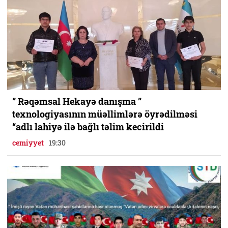
” Rəqəmsal Hekayə danışma ”
texnologiyasının müəllimlərə öyrədilməsi
“adlı lahiyə ilə bağlı təlim kecirildi
cemiyyet
19:30