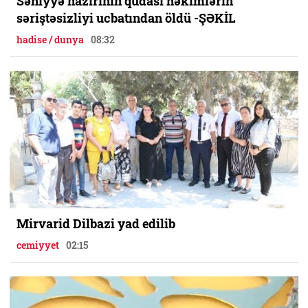
Səhiyyə nazirinin qudası həkimlərin
səriştəsizliyi ucbatından öldü -ŞƏKİL
hadise / dunya
08:32
Mirvarid Dilbazi yad edilib
cemiyyet
02:15