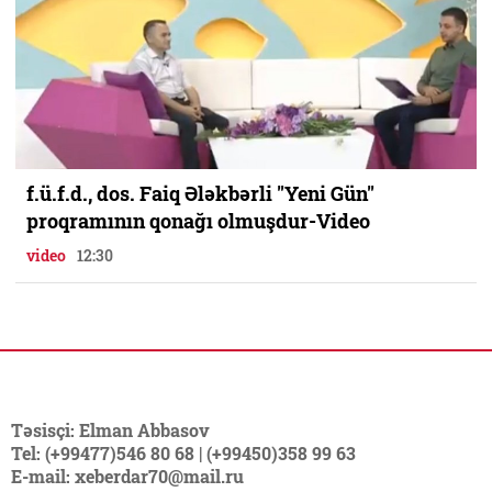
f.ü.f.d., dos. Faiq Ələkbərli "Yeni Gün"
proqramının qonağı olmuşdur-Video
video
12:30
Təsisçi: Elman Abbasov
Tel: (+99477)546 80 68 | (+99450)358 99 63
E-mail: xeberdar70@mail.ru