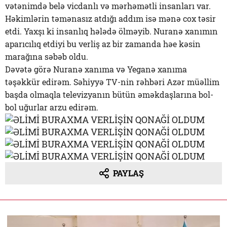
vətənimdə belə vicdanlı və mərhəmətli insanları var.
Həkimlərin təmənasız atdığı addım isə mənə cox təsir
etdi. Yaxşı ki insanlıq hələdə ölməyib. Nuranə xanımın
aparıcılıq etdiyi bu verliş az bir zamanda həe kəsin
marağına səbəb oldu.
Dəvətə görə Nuranə xanıma və Yeganə xanıma
təşəkkür edirəm. Səhiyyə TV-nin rəhbəri Azər müəllim
başda olmaqla televizyanın bütün əməkdaşlarına bol-
bol uğurlar arzu edirəm.
PAYLAŞ