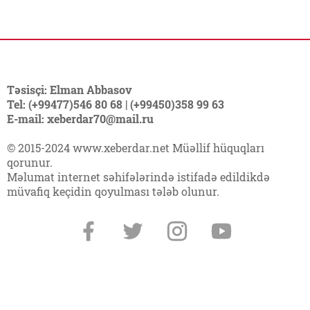
Təsisçi: Elman Abbasov
Tel: (+99477)546 80 68 | (+99450)358 99 63
E-mail: xeberdar70@mail.ru
© 2015-2024 www.xeberdar.net Müəllif hüquqları
qorunur.
Məlumat internet səhifələrində istifadə edildikdə
müvafiq keçidin qoyulması tələb olunur.