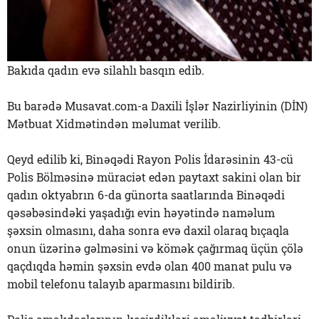
Bakıda qadın evə silahlı basqın edib.
Bu barədə Musavat.com-a Daxili İşlər Nazirliyinin (DİN)
Mətbuat Xidmətindən məlumat verilib.
Qeyd edilib ki, Binəqədi Rayon Polis İdarəsinin 43-cü
Polis Bölməsinə müraciət edən paytaxt sakini olan bir
qadın oktyabrın 6-da günorta saatlarında Binəqədi
qəsəbəsindəki yaşadığı evin həyətində naməlum
şəxsin olmasını, daha sonra evə daxil olaraq bıçaqla
onun üzərinə gəlməsini və kömək çağırmaq üçün çölə
qaçdıqda həmin şəxsin evdə olan 400 manat pulu və
mobil telefonu talayıb aparmasını bildirib.