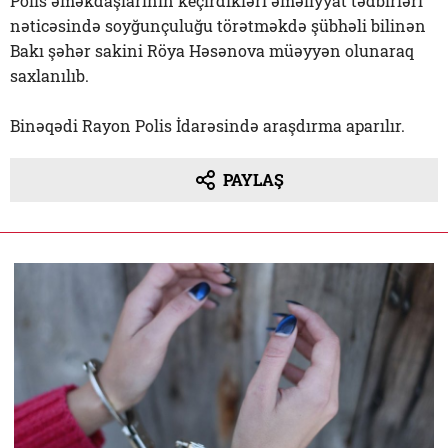
Polis əməkdaşlarının keçirdikləri əməliyyat tədbirləri
nəticəsində soyğunçuluğu törətməkdə şübhəli bilinən
Bakı şəhər sakini Röya Həsənova müəyyən olunaraq
saxlanılıb.
Binəqədi Rayon Polis İdarəsində araşdırma aparılır.
PAYLAŞ