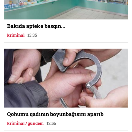
Bakıda aptekə basqın...
kriminal
13:35
Qohumu qadının boyunbağısını aparıb
kriminal / gundem
12:56