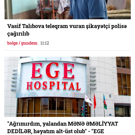
Vasif Talıbova teleqram vuran şikayətçi polisə
çağırılıb
bolge / gundem
11:12
"Ağrımırdım, yalandan MƏNƏ ƏMƏLİYYAT
DEDİLƏR, həyatım alt-üst olub" - "EGE