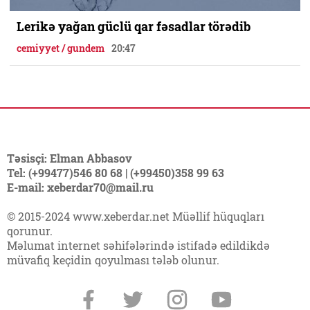
Lerikə yağan güclü qar fəsadlar törədib
cemiyyet / gundem
20:47
Təsisçi: Elman Abbasov
Tel: (+99477)546 80 68 | (+99450)358 99 63
E-mail: xeberdar70@mail.ru
© 2015-2024 www.xeberdar.net Müəllif hüquqları
qorunur.
Məlumat internet səhifələrində istifadə edildikdə
müvafiq keçidin qoyulması tələb olunur.