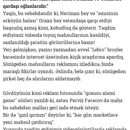
qardaşı oğlanlarıdır."
Yəqin, bu səbəbdəndir ki, Nəriman bəy və "əmisinin
ərköyün balası" Orxan bəy vətəndaşa qarşı etdiyi
haqsızlıq azmış kimi, kobudluq da göstərir. Təqdim
etdiyimiz videoda toyuq məhsullarının kəsildiyi,
saxlanıldığı şəraitin görüntülərinə baxın!
Yeri gəlmişkən, yazını yazmadan əvvəl "Lebro" broyler
barəsində internet üzərindən kiçik araşdırma apardıq.
Sözügedən məhsulların reklamını izlədikcə, bizdə
maraqlı fikirlər oyandı. Əslində, belə çıxır ki, sözügedən
şirkət heç də alıcılarını aldatmayıb.
Gördüyünüz kimi reklam fotosunda "qoxusu aləmi
gəzər" sözləri yazılıb ki, zatən Pərviz Fərəcov da məhz
bu səbəbdən malları geri iadə etmək istəyir.
Bir də "qızıl qırmızı" deyirlər ki, "hər gün marketlərə
yeni məhsul çatdırırıq".
Yuxarıda təqdim etdiyimiz videogörüntülərdə reklamda