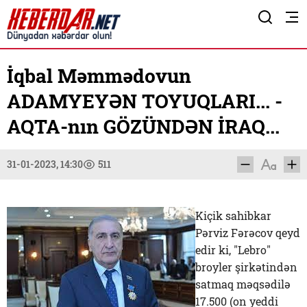
İqbal Məmmədovun
ADAMYEYƏN TOYUQLARI... -
AQTA-nın GÖZÜNDƏN İRAQ...
31-01-2023, 14:30
511
Kiçik sahibkar
Pərviz Fərəcov qeyd
edir ki, "Lebro"
broyler şirkətindən
satmaq məqsədilə
17.500 (on yeddi