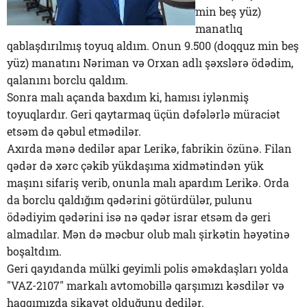
min beş yüz)
manatlıq
qablaşdırılmış toyuq aldım. Onun 9.500 (doqquz min beş
yüz) manatını Nəriman və Orxan adlı şəxslərə ödədim,
qalanını borclu qaldım.
Sonra malı açanda baxdım ki, hamısı iylənmiş
toyuqlardır. Geri qaytarmaq üçün dəfələrlə müraciət
etsəm də qəbul etmədilər.
Axırda mənə dedilər apar Lerikə, fabrikin özünə. Filan
qədər də xərc çəkib yükdaşıma xidmətindən yük
maşını sifariş verib, onunla malı apardım Lerikə. Orda
da borclu qaldığım qədərini götürdülər, pulunu
ödədiyim qədərini isə nə qədər israr etsəm də geri
almadılar. Mən də məcbur olub malı şirkətin həyətinə
boşaltdım.
Geri qayıdanda mülki geyimli polis əməkdaşları yolda
"VAZ-2107" markalı avtomobillə qarşımızı kəsdilər və
haqqımızda şikayət olduğunu dedilər.