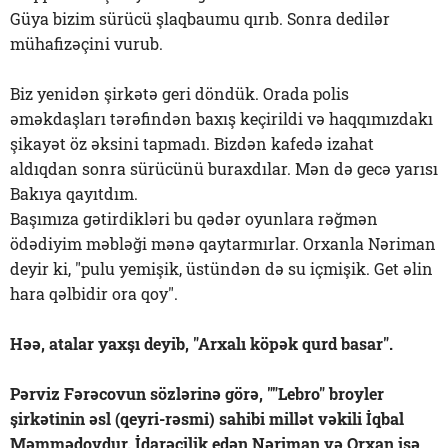
Güya bizim sürücü şlaqbaumu qırıb. Sonra dedilər
mühafizəçini vurub.
Biz yenidən şirkətə geri döndük. Orada polis
əməkdaşları tərəfindən baxış keçirildi və haqqımızdakı
şikayət öz əksini tapmadı. Bizdən kafedə izahat
aldıqdan sonra sürücünü buraxdılar. Mən də gecə yarısı
Bakıya qayıtdım.
Başımıza gətirdikləri bu qədər oyunlara rəğmən
ödədiyim məbləği mənə qaytarmırlar. Orxanla Nəriman
deyir ki, "pulu yemişik, üstündən də su içmişik. Get əlin
hara qəlbidir ora qoy".
Həə, atalar yaxşı deyib, "Arxalı köpək qurd basar".
Pərviz Fərəcovun sözlərinə görə, ""Lebro" broyler
şirkətinin əsl (qeyri-rəsmi) sahibi millət vəkili İqbal
Məmmədovdur. İdarəçilik edən Nəriman və Orxan isə