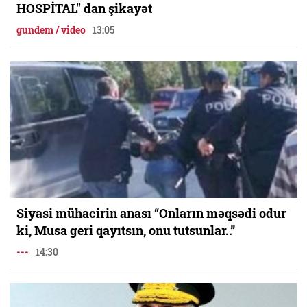
HOSPİTAL" dan şikayət
gundem / video
13:05
Siyasi mühacirin anası “Onların məqsədi odur
ki, Musa geri qayıtsın, onu tutsunlar..”
---
14:30