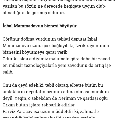
yazılan bu sözün nə dərəcədə həqiqətə uyğun olub-
olmadığını da görmüş oldunuz.
İqbal Məmmədovun biznesi böyüyür...
Görünür doğma yurdunun təbiəti deputat İqbal
Məmmədovu özünə çox bağlayıb ki, Lerik rayonunda
biznesini böyütməyə qərar verib.
Odur ki, əldə etdiyimiz məlumata görə daha bir zavod -
ən müasir texnologiyalarla yem zavodunu da artıq işə
salıb.
Onu da qeyd edək ki, təbii olaraq, əlbəttə bütün bu
əmlakların deputatın özünün adına olması mümkün
deyil. Yəqin, o səbəbdən də Nəriman və qardaşı oğlu
Orxan butun işlərə rəhbərlik edirlər.
Pərviz Fərəcov isə uzun müddətdir ki, zəhmətlə
qazandığı halal pulunu bu iki şəxsdən geri ala