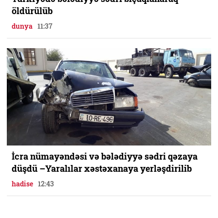
öldürülüb
dunya
11:37
İcra nümayəndəsi və bələdiyyə sədri qəzaya
düşdü –Yaralılar xəstəxanaya yerləşdirilib
hadise
12:43