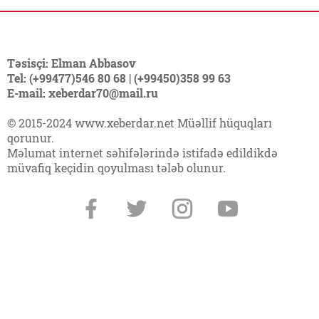
Təsisçi: Elman Abbasov
Tel: (+99477)546 80 68 | (+99450)358 99 63
E-mail: xeberdar70@mail.ru
© 2015-2024 www.xeberdar.net Müəllif hüquqları
qorunur.
Məlumat internet səhifələrində istifadə edildikdə
müvafiq keçidin qoyulması tələb olunur.