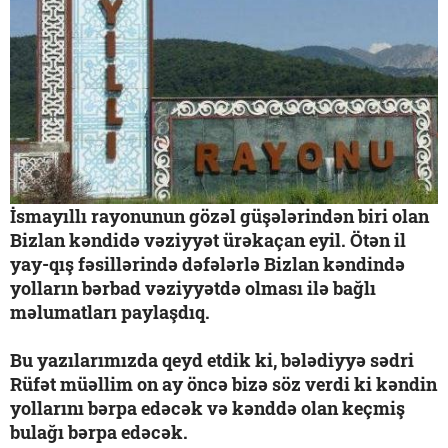
İsmayıllı rayonunun gözəl güşələrindən biri olan
Bizlan kəndidə vəziyyət ürəkaçan eyil. Ötən il
yay-qış fəsillərində dəfələrlə Bizlan kəndində
yolların bərbad vəziyyətdə olması ilə bağlı
məlumatları paylaşdıq.
Bu yazılarımızda qeyd etdik ki, bələdiyyə sədri
Rüfət müəllim on ay öncə bizə söz verdi ki kəndin
yollarını bərpa edəcək və kənddə olan keçmiş
bulağı bərpa edəcək.