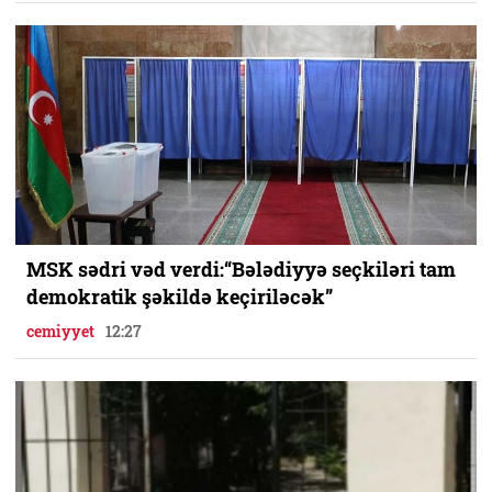
MSK sədri vəd verdi:“Bələdiyyə seçkiləri tam
demokratik şəkildə keçiriləcək”
cemiyyet
12:27