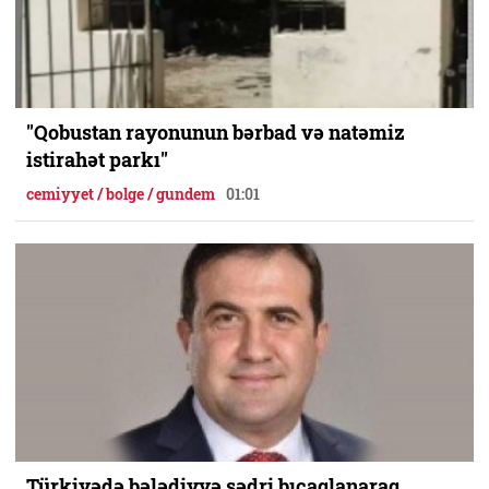
"Qobustan rayonunun bərbad və natəmiz
istirahət parkı"
cemiyyet / bolge / gundem
01:01
Türkiyədə bələdiyyə sədri bıçaqlanaraq