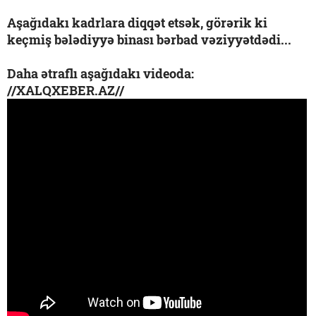
Aşağıdakı kadrlara diqqət etsək, görərik ki
keçmiş bələdiyyə binası bərbad vəziyyətdədi...
Daha ətraflı aşağıdakı videoda:
//XALQXEBER.AZ//