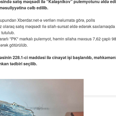
ticəsində satış məqsədi ilə “Kalaşnikov” pulemyotunu əldə ed
əsuliyyətinə cəlb edilib.
rupundan Xberdar.net-ə verilən məlumata görə, polis
uz olaraq satış məqsədi ilə silah-sursat əldə edərək saxlamaqda
tutulub.
ararlı "PK" markalı pulemyot, həmin silaha məxsus 7,62 çaplı 9
lərək götürülüb.
sinin 228.1-ci maddəsi ilə cinayət işi başlanılıb, məhkəmən
kan tədbiri seçilib.