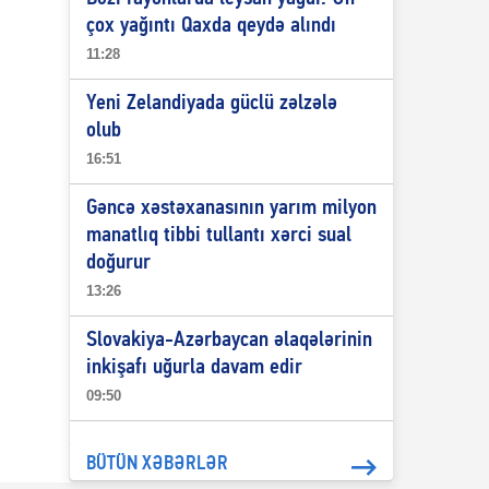
çox yağıntı Qaxda qeydə alındı
11:28
Yeni Zelandiyada güclü zəlzələ
olub
16:51
Gəncə xəstəxanasının yarım milyon
manatlıq tibbi tullantı xərci sual
doğurur
13:26
Slovakiya-Azərbaycan əlaqələrinin
inkişafı uğurla davam edir
09:50
BÜTÜN XƏBƏRLƏR