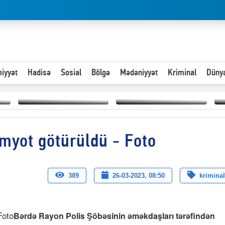
iyyət
Hadisə
Sosial
Bölgə
Mədəniyyət
Kriminal
Düny
Hər an ən çətin savaşa
myot götürüldü - Foto
Paytaxta giriş vizası —
hazır olmalıyıq-
“
"Xoş gəldin, cibində
ZƏLİMXAN
d
pul varsa.”
MƏMMƏDLİ YAZIR
n
389
26-03-2023, 08:50
kriminal
Bərdə Rayon Polis Şöbəsinin əməkdaşları tərəfindən