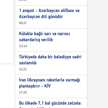
1 avqust - Azərbaycan əlifbası və
Azərbaycan dili günüdür
00:27
Küləklə bağlı sarı və narıncı
xəbərdarlıq verilib
14:14
Türkiyədə daha bir bələdiyyə sədri
saxlanıldı
11:21
İran Ukraynanı raketlərlə vurmağı
planlaşdırır - KİV
17:22
Bu ölkədə 7,1 bal gücündə zəlzələ: