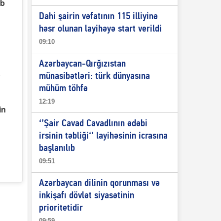
ib
Dahi şairin vəfatının 115 illiyinə
həsr olunan layihəyə start verildi
09:10
Azərbaycan-Qırğızıstan
8
münasibətləri: türk dünyasına
mühüm töhfə
12:19
in
‘’Şair Cavad Cavadlının ədəbi
irsinin təbliği‘’ layihəsinin icrasına
başlanılıb
09:51
Azərbaycan dilinin qorunması və
inkişafı dövlət siyasətinin
prioritetidir
09:59