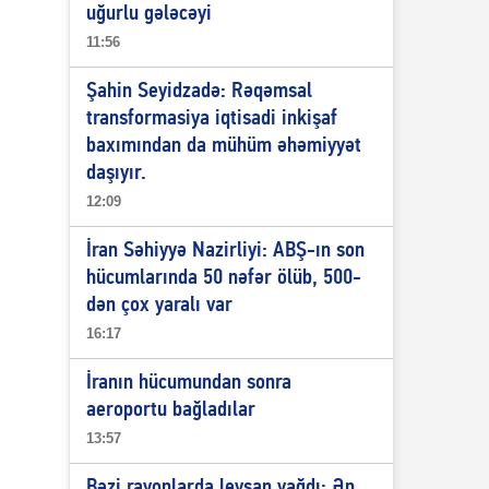
uğurlu gələcəyi
11:56
Şahin Seyidzadə: Rəqəmsal
transformasiya iqtisadi inkişaf
baxımından da mühüm əhəmiyyət
daşıyır.
12:09
İran Səhiyyə Nazirliyi: ABŞ-ın son
hücumlarında 50 nəfər ölüb, 500-
dən çox yaralı var
16:17
İranın hücumundan sonra
aeroportu bağladılar
13:57
Bəzi rayonlarda leysan yağdı: Ən