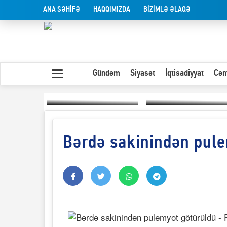
ANA SƏHİFƏ
HAQQIMIZDA
BİZİMLƏ ƏLAQƏ
Gündəm
Siyasət
İqtisadiyyat
Cəm
Bərdə sakinindən pule
Yaxın Şərqdəki
müharibənin qısa
Olduğu kimi görünən
təhlili
insan