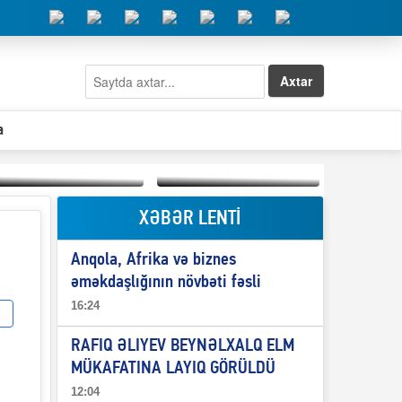
Axtar
a
XƏBƏR LENTİ
Elşad Abdullayevin
erməniləri
Qeyri-səlis məntiq və
maliyyələşdirən oğlu
Anqola, Afrika və biznes
il-nitq” elmimizə
niyə Azərbaycana
ələr verdi?
ekstradisiya olunmur?
əməkdaşlığının növbəti fəsli
16:24
RAFIQ ƏLIYEV BEYNƏLXALQ ELM
MÜKAFATINA LAYIQ GÖRÜLDÜ
12:04