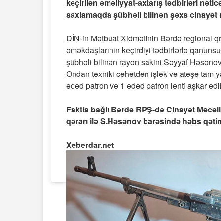
keçirilən əməliyyat-axtarış tədbirləri nə
saxlamaqda şübhəli bilinən şəxs cinayət m
DİN-in Mətbuat Xidmətinin Bərdə regional q
əməkdaşlarının keçirdiyi tədbirlərlə qanuns
şübhəli bilinən rayon sakini Səyyaf Həsənov 
Ondan texniki cəhətdən işlək və atəşə tam y
ədəd patron və 1 ədəd patron lenti aşkar edi
Faktla bağlı Bərdə RPŞ-də Cinayət Məcəllə
qərarı ilə S.Həsənov barəsində həbs qətim
Xeberdar.net