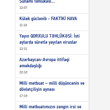
Sunami təhlükəsi...
12:07
Külək güclənib - FAKTİKİ HAVA
11:10
Yayın QORXULU TƏHLÜKƏSİ: İsti
aylarda sürətlə yayılan viruslar
12:11
Azərbaycan-Avropa ittifaqi
əməkdaşlığı
22:10
Milli mətbuat – milli düşüncənin və
dövlətçiliyin aynası
17:19
Milli mətbuatımızın zəngin irsi və