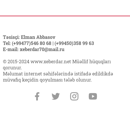
Təsisçi: Elman Abbasov
Tel: (+99477)546 80 68 | (+99450)358 99 63
E-mail: xeberdar70@mail.ru
© 2015-2024 www.xeberdar.net Müəllif hüquqları
qorunur.
Məlumat internet səhifələrində istifadə edildikdə
müvafiq keçidin qoyulması tələb olunur.