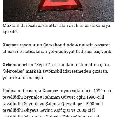
Müxtəlif dərəcəli xəsarətlər alan aralılar xəstəxanaya
aparılıb
Xaçmaz rayonunun Çarxı kəndində 4 nəfərin xəsarət
alması ilə nəticələnən yol-nəqliyyat hadisəsi baş verib.
Xeberdar.net
-in “Report”a istinadən məlumatına görə,
“Mercedes” markalı avtomobil idarəetmədən çıxaraq,
yolun kənarına aşıb.
Hadisə nəticəsində Xaçmaz rayon sakinləri - 1999-cu il
təvəllüdlü Zeynalov Rəhman Qüvvət oğlu, 1998-ci il
təvəllüdlü Zeynalova Şəhanə Qüvvət qızı, 1990-cı il
təvəllüdlü Əliyeva Sevinc Asif qızı və 2000-ci il
təvəllüdlü Mərdanov Gülbala Tofiq oğlu müxtəlif