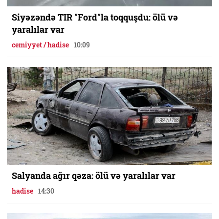
Siyəzəndə TIR "Ford"la toqquşdu: ölü və
yaralılar var
cemiyyet / hadise
10:09
Salyanda ağır qəza: ölü və yaralılar var
hadise
14:30