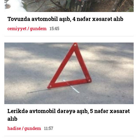
Tovuzda avtomobil aşıb, 4 nəfər xəsarət alıb
cemiyyet / gundem
15:45
Lerikdə avtomobil dərəyə aşıb, 5 nəfər xəsarət
alıb
hadise / gundem
11:57