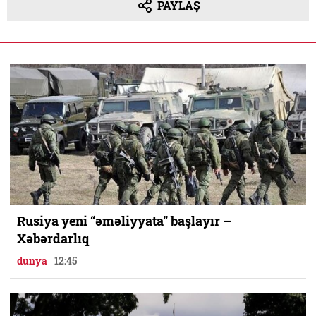
PAYLAŞ
Rusiya yeni “əməliyyata” başlayır –
Xəbərdarlıq
dunya
12:45