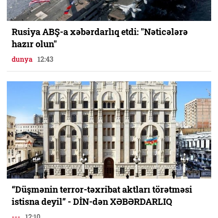
Rusiya ABŞ-a xəbərdarlıq etdi: "Nəticələrə
hazır olun"
dunya
12:43
“Düşmənin terror-təxribat aktları törətməsi
istisna deyil” - DİN-dən XƏBƏRDARLIQ
---
12:10