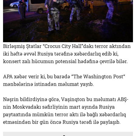
Birləşmiş Ştatlar “Crocus City Hall”dakı terror aktından
iki həftə əvvəl Rusiya tərəfinə xəbərdarlıq edib ki,
konsert zalı hücumun potensial hədəfinə çevrilə bilər.
APA xəbər verir ki, bu barədə “The Washington Post“
mənbələrinə istinadən məlumat yayıb.
Nəşrin bildirdiyinə görə, Vaşinqton bu məlumatı ABŞ-
nin Moskvadakı səfirliyinin mart ayında Rusiya
paytaxtında mümkün terror aktı ilə bağlı xəbərdarlıq
etməsindən bir gün öncə Rusiya tərəfi ilə paylaşıb.