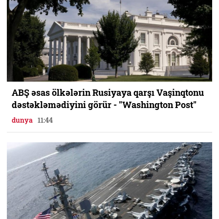
ABŞ əsas ölkələrin Rusiyaya qarşı Vaşinqtonu
dəstəkləmədiyini görür - "Washington Post"
dunya
11:44