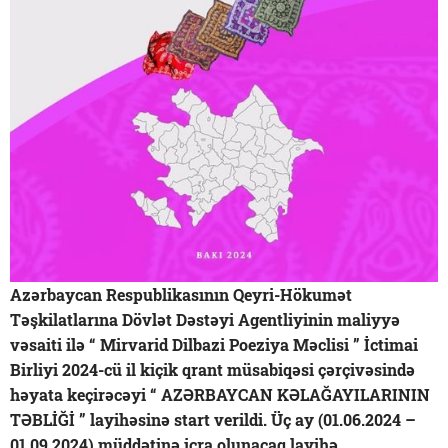
Azərbaycan Respublikasının Qeyri-Hökumət
Təşkilatlarına Dövlət Dəstəyi Agentliyinin maliyyə
vəsaiti ilə “ Mirvarid Dilbazi Poeziya Məclisi ” İctimai
Birliyi 2024-cü il kiçik qrant müsabiqəsi çərçivəsində
həyata keçirəcəyi “ AZƏRBAYCAN KƏLAĞAYILARININ
TƏBLİĞİ ” layihəsinə start verildi. Üç ay (01.06.2024 –
01.09.2024) müddətinə icra olunacaq layihə