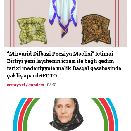
“Mirvarid Dilbazi Poeziya Məclisi” İctimai
Birliyi yeni layihənin icrası ilə bağlı qədim
tarixi mədəniyyətə malik Basqal qəsəbəsində
çəkliş aparıb+FOTO
cemiyyet / gundem
08:31