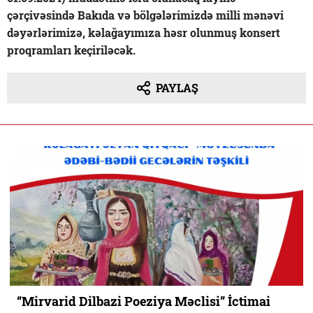
çərçivəsində Bakıda və bölgələrimizdə milli mənəvi
dəyərlərimizə, kəlağayımıza həsr olunmuş konsert
proqramları keçiriləcək.
PAYLAŞ
“Mirvarid Dilbazi Poeziya Məclisi” İctimai