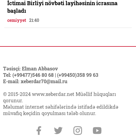
İctimai Birliyi növbəti layihəsinin icrasına
başladı
cemiyyet
21:40
Təsisçi: Elman Abbasov
Tel: (+99477)546 80 68 | (+99450)358 99 63
E-mail: xeberdar70@mail.ru
© 2015-2024 www.xeberdar.net Müəllif hüquqları
qorunur.
Məlumat internet səhifələrində istifadə edildikdə
müvafiq keçidin qoyulması tələb olunur.