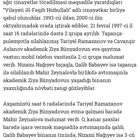
ağır cinayətlər törədilməsi məqsədilə yaratdıqları
“Vilayəti Əl-Fəqih Hizbullah” adlı cinayətkar birliyə
qəbul olunublar. 1993-cü ildən 2000-ci ilin
oktyabrınadək orada iştirak ediblər. 21 fevral 1997-ci il
saat 16 radələrində dəstə 2 qrupa ayrılıb. Tapança-
pulemyotla silahlanmış Tariyel Ramazanov və Cavanşir
Aslanov akademik Ziya Bünyadovun evə qayıtma
vaxtını mobil telefon vasitəsilə 2-ci qrupa məlumat
verib. Nizami Nağıyev bıçaqla, Qalib Babayev isə tapança
ilə silahlanıb Mahir Zeynalovla birlikdə avtomaşınla
akademik Ziya Bünyadovun yaşadığı binanın
yaxınlığında növbəti zəngi gözləyiblər.
Axşamüstü saat 6 radələrində Tariyel Ramazanov
akademik Ziya Bünyadovun evinə gəlməsi barədə
Mahir Zeynalova məlumat verib. O, kənar şəxslər
barədə işarə vermək məqsədilə avtomaşında qalıb,
Qalib Babayev binanın tinində, Nizami Nağıyev isə 3-cü