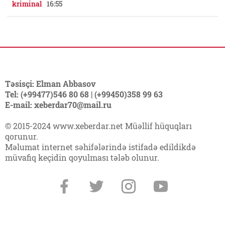
kriminal
16:55
Təsisçi: Elman Abbasov
Tel: (+99477)546 80 68 | (+99450)358 99 63
E-mail: xeberdar70@mail.ru
© 2015-2024 www.xeberdar.net Müəllif hüquqları
qorunur.
Məlumat internet səhifələrində istifadə edildikdə
müvafiq keçidin qoyulması tələb olunur.