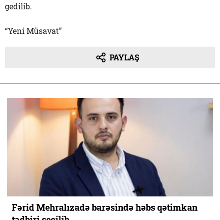
gedilib.
“Yeni Müsavat”
PAYLAŞ
Fərid Mehralızadə barəsində həbs qətimkan
tədbiri seçilib