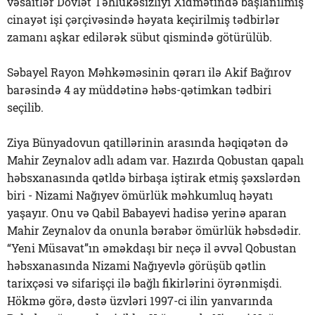
vəsaitlər Dövlət Təhlükəsizliyi Xidmətində başlanılmış
cinayət işi çərçivəsində həyata keçirilmiş tədbirlər
zamanı aşkar edilərək sübut qismində götürülüb.
Səbayel Rayon Məhkəməsinin qərarı ilə Akif Bağırov
barəsində 4 ay müddətinə həbs-qətimkan tədbiri
seçilib.
Ziya Bünyadovun qatillərinin arasında həqiqətən də
Mahir Zeynalov adlı adam var. Hazırda Qobustan qapalı
həbsxanasında qətldə birbaşa iştirak etmiş şəxslərdən
biri - Nizami Nağıyev ömürlük məhkumluq həyatı
yaşayır. Onu və Qabil Babayevi hadisə yerinə aparan
Mahir Zeynalov da onunla bərabər ömürlük həbsdədir.
“Yeni Müsavat”ın əməkdaşı bir neçə il əvvəl Qobustan
həbsxanasında Nizami Nağıyevlə görüşüb qətlin
tarixçəsi və sifarişçi ilə bağlı fikirlərini öyrənmişdi.
Hökmə görə, dəstə üzvləri 1997-ci ilin yanvarında