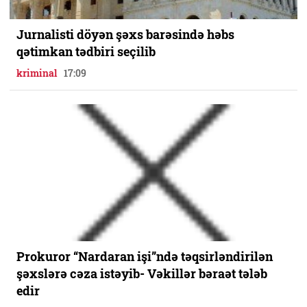
Jurnalisti döyən şəxs barəsində həbs
qətimkan tədbiri seçilib
kriminal
17:09
Prokuror “Nardaran işi”ndə təqsirləndirilən
şəxslərə cəza istəyib- Vəkillər bəraət tələb
edir