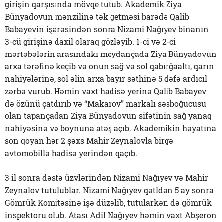
girişin qarşısında mövqe tutub. Akademik Ziya
Bünyadovun mənzilinə tək getməsi barədə Qalib
Babayevin işarəsindən sonra Nizami Nağıyev binanın
3-cü girişinə daxil olaraq gözləyib. 1-ci və 2-ci
mərtəbələrin arasındakı meydançada Ziya Bünyadovun
arxa tərəfinə keçib və onun sağ və sol qabırğaaltı, qarın
nahiyələrinə, sol əlin arxa bayır səthinə 5 dəfə ardıcıl
zərbə vurub. Həmin vaxt hadisə yerinə Qalib Babayev
də özünü çatdırıb və “Makarov” markalı səsboğucusu
olan tapançadan Ziya Bünyadovun sifətinin sağ yanaq
nahiyəsinə və boynuna atəş açıb. Akademikin həyatına
son qoyan hər 2 şəxs Mahir Zeynalovla birgə
avtomobillə hadisə yerindən qaçıb.
3 il sonra dəstə üzvlərindən Nizami Nağıyev və Mahir
Zeynalov tutulublar. Nizami Nağıyev qətldən 5 ay sonra
Gömrük Komitəsinə işə düzəlib, tutularkən də gömrük
inspektoru olub. Atası Adil Nağıyev həmin vaxt Abşeron