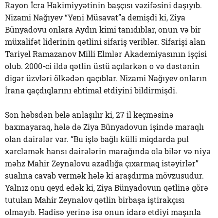
Rayon İcra Hakimiyyətinin başçısı vəzifəsini daşıyıb.
Nizami Nağıyev “Yeni Müsavat”a demişdi ki, Ziya
Bünyadovu onlara Aydın kimi tanıdıblar, onun və bir
müxalifət liderinin qətlini sifariş veriblər. Sifarişi alan
Tariyel Ramazanov Milli Elmlər Akademiyasının işçisi
olub. 2000-ci ildə qətlin üstü açılarkən o və dəstənin
digər üzvləri ölkədən qaçıblar. Nizami Nağıyev onların
İrana qaçdıqlarını ehtimal etdiyini bildirmişdi.
Son həbsdən belə anlaşılır ki, 27 il keçməsinə
baxmayaraq, hələ də Ziya Bünyadovun işində maraqlı
olan dairələr var. “Bu işlə bağlı külli miqdarda pul
xərcləmək hansı dairələrin marağında ola bilər və niyə
məhz Mahir Zeynalovu azadlığa çıxarmaq istəyirlər”
sualına cavab vermək hələ ki araşdırma mövzusudur.
Yalnız onu qeyd edək ki, Ziya Bünyadovun qətlinə görə
tutulan Mahir Zeynalov qətlin birbaşa iştirakçısı
olmayıb. Hadisə yerinə isə onun idarə etdiyi maşınla