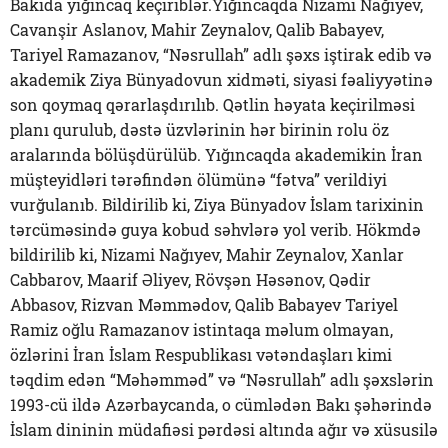
Bakıda yığıncaq keçiriblər.Yığıncaqda Nizami Nağıyev,
Cavanşir Aslanov, Mahir Zeynalov, Qalib Babayev,
Tariyel Ramazanov, “Nəsrullah” adlı şəxs iştirak edib və
akademik Ziya Bünyadovun xidməti, siyasi fəaliyyətinə
son qoymaq qərarlaşdırılıb. Qətlin həyata keçirilməsi
planı qurulub, dəstə üzvlərinin hər birinin rolu öz
aralarında bölüşdürülüb. Yığıncaqda akademikin İran
müşteyidləri tərəfindən ölümünə “fətva” verildiyi
vurğulanıb. Bildirilib ki, Ziya Bünyadov İslam tarixinin
tərcüməsində guya kobud səhvlərə yol verib. Hökmdə
bildirilib ki, Nizami Nağıyev, Mahir Zeynalov, Xanlar
Cabbarov, Maarif Əliyev, Rövşən Həsənov, Qədir
Abbasov, Rizvan Məmmədov, Qalib Babayev Tariyel
Ramiz oğlu Ramazanov istintaqa məlum olmayan,
özlərini İran İslam Respublikası vətəndaşları kimi
təqdim edən “Məhəmməd” və “Nəsrullah” adlı şəxslərin
1993-cü ildə Azərbaycanda, o cümlədən Bakı şəhərində
İslam dininin müdafiəsi pərdəsi altında ağır və xüsusilə