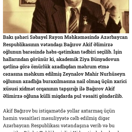
Bakı şəhəri Səbayel Rayon Məhkəməsində Azərbaycan
Respublikasının vətəndaşı Bağırov Akif Əlimirzə
oğlunun barəsində həbs-qətimkan tədbiri seçilib. İşin
hallarından görünür ki, akademik Ziya Bünyadovun
qətlinə görə ömürlük azadlıqdan məhrum etmə
cəzasına məhkum edilmiş Zeynalov Mahir Nurhüseyn
oğlunun azadlığa buraxılmasına nail olmaq üçün xarici
xüsusi xidmət orqanının tapşırığı ilə Bağırov Akif
Əlimirzə oğluna külli miqdarda pul vəsaiti göndərilib.
Akif Bağırov bu istiqamətdə yollar axtarmaq üçün
həmin vəsaitləri məsuliyyətə cəlb edilmiş digər
Azərbaycan Respublikası vətəndaşına verib və bu