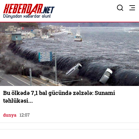
Bu ölkədə 7,1 bal gücündə zəlzələ: Sunami
təhlükəsi...
dunya
12:07