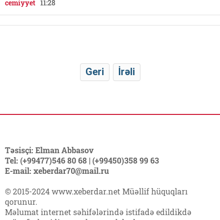
cemiyyet
11:28
Geri
İrəli
Təsisçi: Elman Abbasov
Tel: (+99477)546 80 68 | (+99450)358 99 63
E-mail: xeberdar70@mail.ru
© 2015-2024 www.xeberdar.net Müəllif hüquqları
qorunur.
Məlumat internet səhifələrində istifadə edildikdə