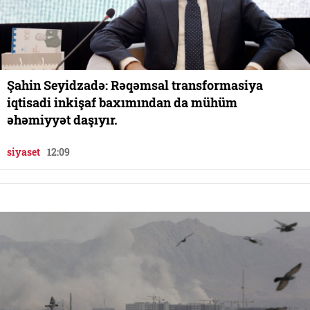
Şahin Seyidzadə: Rəqəmsal transformasiya
iqtisadi inkişaf baxımından da mühüm
əhəmiyyət daşıyır.
siyaset
12:09