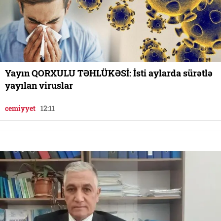
Yayın QORXULU TƏHLÜKƏSİ: İsti aylarda sürətlə
yayılan viruslar
cemiyyet
12:11