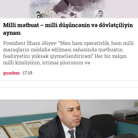
Milli mətbuat – milli düşüncənin və dövlətçiliyin
aynası
Prezident İlham Əliyev: “Mən həm operativlik, həm milli
maraqların müdafiə edilməsi sahəsində mətbuatın
fəaliyyətini yüksək qiymətləndirirəm” Hər bir xalqın
milli kimliyinin, ictimai şüurunun və
gundem
17:19