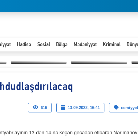
iyyət
Hadisə
Sosial
Bölgə
Mədəniyyət
Kriminal
Düny
Hər an ən çətin savaşa
hdudlaşdırılacaq
Paytaxta giriş vizası —
hazır olmalıyıq-
“
"Xoş gəldin, cibində
ZƏLİMXAN
d
pul varsa.”
MƏMMƏDLİ YAZIR
n
616
13-09-2022, 16:41
cemiyyet
ntyabr ayının 13-dən 14-nə keçən gecədən etibarən Nərimanov