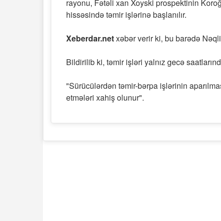
rayonu, Fətəli xan Xoyski prospektinin Kor
hissəsində təmir işlərinə başlanılır.
Xeberdar.net
xəbər verir ki, bu barədə Nəql
Bildirilib ki, təmir işləri yalnız gecə saatl
"Sürücülərdən təmir-bərpa işlərinin aparılma
etmələri xahiş olunur".