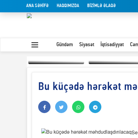
ANA SƏHİFƏ
HAQQIMIZDA
BİZİMLƏ ƏLAQƏ
Gündəm
Siyasət
İqtisadiyyat
Cəm
Bu küçədə hərəkət mə
Yaxın Şərqdəki
müharibənin qısa
Olduğu kimi görünən
təhlili
insan
Se