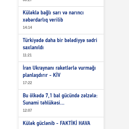
Küləklə bağlı sarı və narıncı
xəbərdarlıq verilib
14:14
Türkiyədə daha bir bələdiyyə sədri
saxlanıldı
11:21
İran Ukraynanı raketlərlə vurmağı
planlaşdırır - KİV
17:22
Bu ölkədə 7,1 bal gücündə zəlzələ:
Sunami təhlükəsi...
12:07
Külək güclənib - FAKTİKİ HAVA