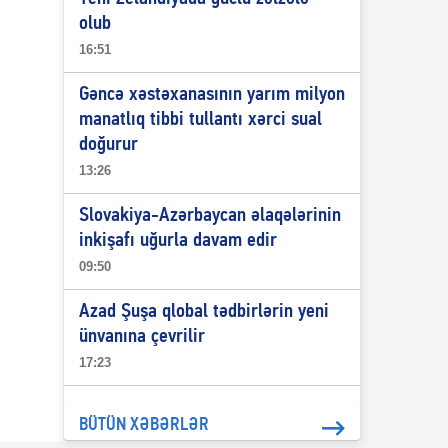
olub
16:51
Gəncə xəstəxanasının yarım milyon
manatlıq tibbi tullantı xərci sual
doğurur
13:26
Slovakiya-Azərbaycan əlaqələrinin
inkişafı uğurla davam edir
09:50
Azad Şuşa qlobal tədbirlərin yeni
ünvanına çevrilir
17:23
BÜTÜN XƏBƏRLƏR