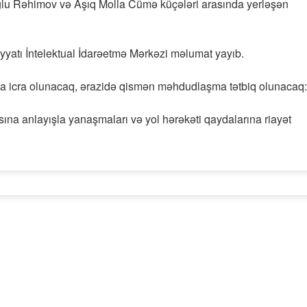
oğlu Rəhimov və Aşıq Molla Cümə küçələri arasında yerləşən
iyyatı İntelektual İdarəetmə Mərkəzi məlumat yayıb.
arında icra olunacaq, ərazidə qismən məhdudlaşma tətbiq olunacaq:
sına anlayışla yanaşmaları və yol hərəkəti qaydalarına riayət