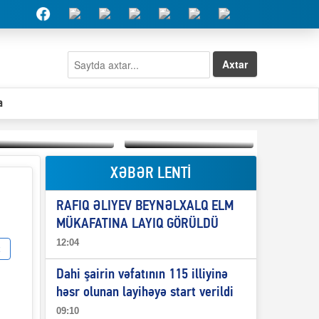
Axtar
a
XƏBƏR LENTİ
Elşad Abdullayevin
erməniləri
Qeyri-səlis məntiq və
maliyyələşdirən oğlu
RAFIQ ƏLIYEV BEYNƏLXALQ ELM
il-nitq” elmimizə
niyə Azərbaycana
ələr verdi?
ekstradisiya olunmur?
MÜKAFATINA LAYIQ GÖRÜLDÜ
12:04
Dahi şairin vəfatının 115 illiyinə
həsr olunan layihəyə start verildi
09:10