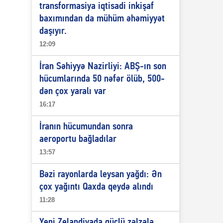
transformasiya iqtisadi inkişaf
baxımından da mühüm əhəmiyyət
daşıyır.
12:09
İran Səhiyyə Nazirliyi: ABŞ-ın son
hücumlarında 50 nəfər ölüb, 500-
dən çox yaralı var
16:17
İranın hücumundan sonra
aeroportu bağladılar
13:57
Bəzi rayonlarda leysan yağdı: Ən
çox yağıntı Qaxda qeydə alındı
11:28
Yeni Zelandiyada güclü zəlzələ