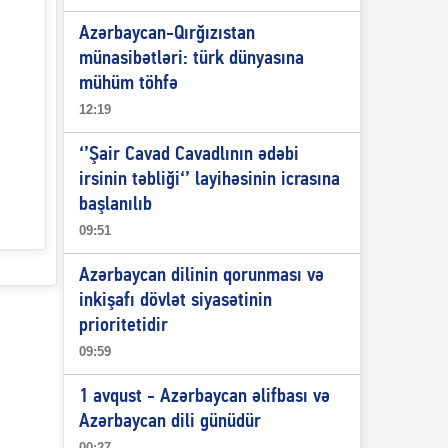
Azərbaycan-Qırğızıstan
münasibətləri: türk dünyasına
mühüm töhfə
12:19
‘’Şair Cavad Cavadlının ədəbi
irsinin təbliği‘’ layihəsinin icrasına
başlanılıb
09:51
Azərbaycan dilinin qorunması və
inkişafı dövlət siyasətinin
prioritetidir
09:59
1 avqust - Azərbaycan əlifbası və
Azərbaycan dili günüdür
00:27