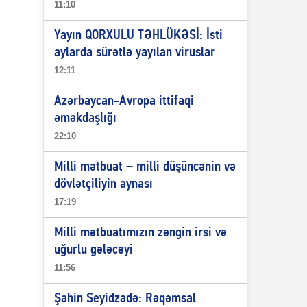
11:10
Yayın QORXULU TƏHLÜKƏSİ: İsti
aylarda sürətlə yayılan viruslar
12:11
Azərbaycan-Avropa ittifaqi
əməkdaşlığı
22:10
Milli mətbuat – milli düşüncənin və
dövlətçiliyin aynası
17:19
Milli mətbuatımızın zəngin irsi və
uğurlu gələcəyi
11:56
Şahin Seyidzadə: Rəqəmsal