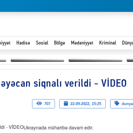
iyyət
Hadisə
Sosial
Bölgə
Mədəniyyət
Kriminal
Düny
Hər an ən çətin savaşa
əyəcan siqnalı verildi - VİDEO
Paytaxta giriş vizası —
hazır olmalıyıq-
“
"Xoş gəldin, cibində
ZƏLİMXAN
d
pul varsa.”
MƏMMƏDLİ YAZIR
n
707
22-09-2022, 15:25
dunya
Ukraynada müharibə davam edir.