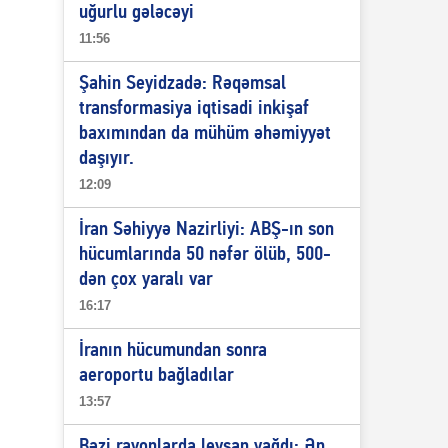
uğurlu gələcəyi
11:56
Şahin Seyidzadə: Rəqəmsal
transformasiya iqtisadi inkişaf
baxımından da mühüm əhəmiyyət
daşıyır.
12:09
İran Səhiyyə Nazirliyi: ABŞ-ın son
hücumlarında 50 nəfər ölüb, 500-
dən çox yaralı var
16:17
İranın hücumundan sonra
aeroportu bağladılar
13:57
Bəzi rayonlarda leysan yağdı: Ən