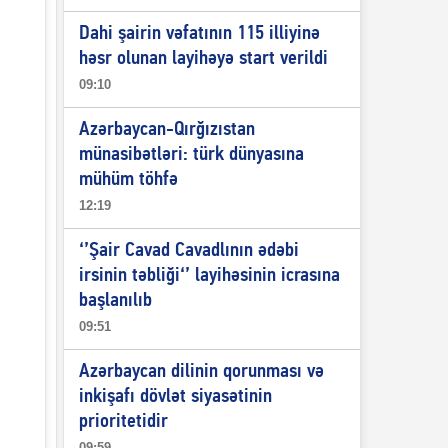
Dahi şairin vəfatının 115 illiyinə
həsr olunan layihəyə start verildi
09:10
Azərbaycan-Qırğızıstan
münasibətləri: türk dünyasına
mühüm töhfə
12:19
‘’Şair Cavad Cavadlının ədəbi
irsinin təbliği‘’ layihəsinin icrasına
başlanılıb
09:51
Azərbaycan dilinin qorunması və
inkişafı dövlət siyasətinin
prioritetidir
09:59