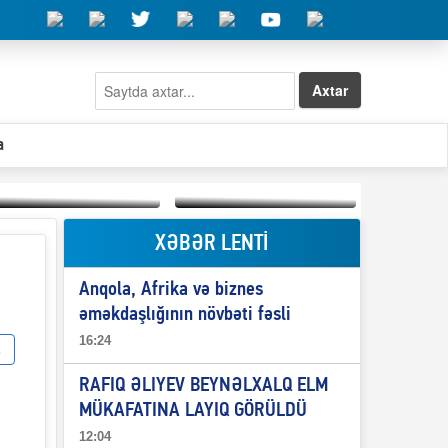
Axtar
a
XƏBƏR LENTİ
Elşad Abdullayevin
erməniləri
Qeyri-səlis məntiq və
maliyyələşdirən oğlu
Anqola, Afrika və biznes
il-nitq” elmimizə
niyə Azərbaycana
ələr verdi?
ekstradisiya olunmur?
əməkdaşlığının növbəti fəsli
16:24
RAFIQ ƏLIYEV BEYNƏLXALQ ELM
MÜKAFATINA LAYIQ GÖRÜLDÜ
12:04