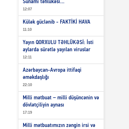
Sunami təhlükəsi...
12:07
Külək güclənib - FAKTİKİ HAVA
11:10
Yayın QORXULU TƏHLÜKƏSİ: İsti
aylarda sürətlə yayılan viruslar
12:11
Azərbaycan-Avropa ittifaqi
əməkdaşlığı
22:10
Milli mətbuat – milli düşüncənin və
dövlətçiliyin aynası
17:19
Milli mətbuatımızın zəngin irsi və