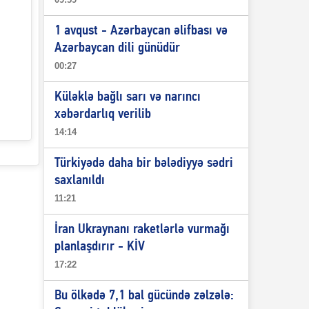
1 avqust - Azərbaycan əlifbası və
Azərbaycan dili günüdür
00:27
Küləklə bağlı sarı və narıncı
xəbərdarlıq verilib
14:14
Türkiyədə daha bir bələdiyyə sədri
saxlanıldı
11:21
İran Ukraynanı raketlərlə vurmağı
planlaşdırır - KİV
17:22
Bu ölkədə 7,1 bal gücündə zəlzələ: