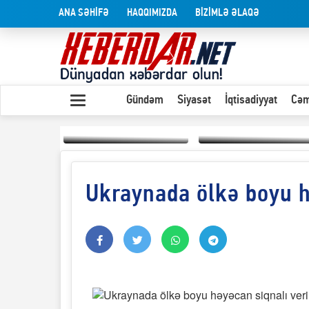
ANA SƏHİFƏ
HAQQIMIZDA
BİZİMLƏ ƏLAQƏ
Gündəm
Siyasət
İqtisadiyyat
Cəm
Ukraynada ölkə boyu h
Yaxın Şərqdəki
müharibənin qısa
Olduğu kimi görünən
təhlili
insan