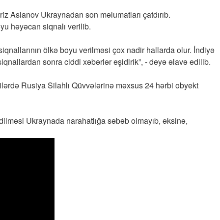
iz Aslanov Ukraynadan son məlumatları çatdırıb.
yu həyəcan siqnalı verilib.
allarının ölkə boyu verilməsi çox nadir hallarda olur. İndiyə
qnallardan sonra ciddi xəbərlər eşidirik”, - deyə əlavə edilib.
zilərdə Rusiya Silahlı Qüvvələrinə məxsus 24 hərbi obyekt
n edilməsi Ukraynada narahatlığa səbəb olmayıb, əksinə,