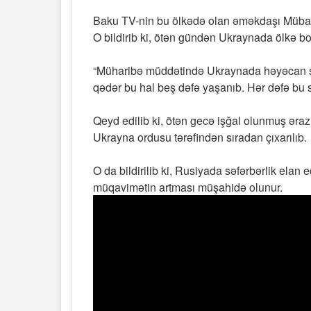
Baku TV-nin bu ölkədə olan əməkdaşı Mübar
O bildirib ki, ötən gündən Ukraynada ölkə bo
“Müharibə müddətində Ukraynada həyəcan siqn
qədər bu hal beş dəfə yaşanıb. Hər dəfə bu si
Qeyd edilib ki, ötən gecə işğal olunmuş əra
Ukrayna ordusu tərəfindən sıradan çıxarılıb.
O da bildirilib ki, Rusiyada səfərbərlik ela
müqavimətin artması müşahidə olunur.