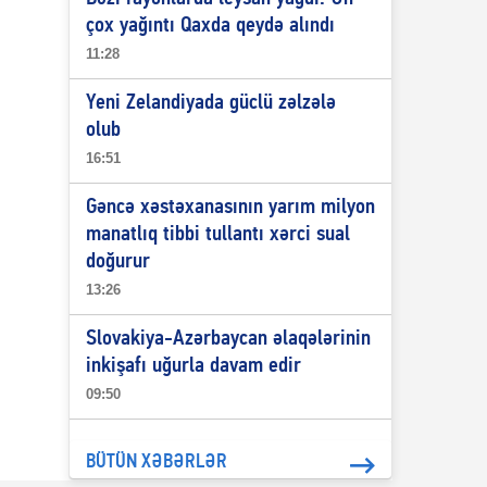
çox yağıntı Qaxda qeydə alındı
11:28
Yeni Zelandiyada güclü zəlzələ
olub
16:51
Gəncə xəstəxanasının yarım milyon
manatlıq tibbi tullantı xərci sual
doğurur
13:26
Slovakiya-Azərbaycan əlaqələrinin
inkişafı uğurla davam edir
09:50
BÜTÜN XƏBƏRLƏR