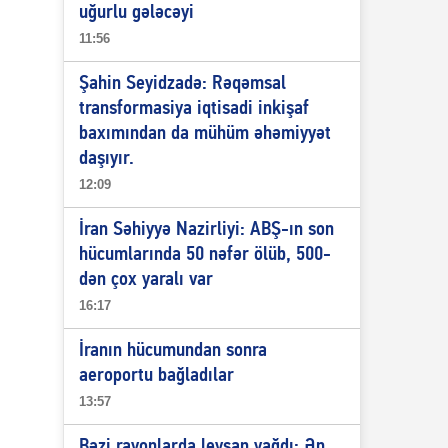
uğurlu gələcəyi
11:56
Şahin Seyidzadə: Rəqəmsal
transformasiya iqtisadi inkişaf
baxımından da mühüm əhəmiyyət
daşıyır.
12:09
İran Səhiyyə Nazirliyi: ABŞ-ın son
hücumlarında 50 nəfər ölüb, 500-
dən çox yaralı var
16:17
İranın hücumundan sonra
aeroportu bağladılar
13:57
Bəzi rayonlarda leysan yağdı: Ən