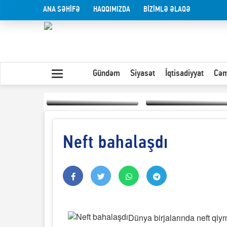
ANA SƏHİFƏ
HAQQIMIZDA
BİZİMLƏ ƏLAQƏ
Gündəm
Siyasət
İqtisadiyyat
Cəm
Neft bahalaşdı
Yaxın Şərqdəki
müharibənin qısa
Olduğu kimi görünən
təhlili
insan
Dünya birjalarında neft qiy