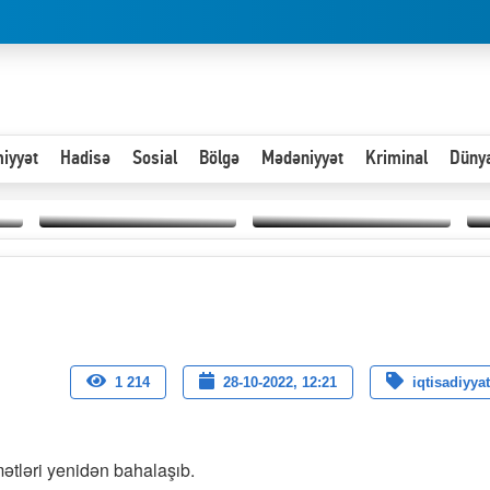
iyyət
Hadisə
Sosial
Bölgə
Mədəniyyət
Kriminal
Düny
Hər an ən çətin savaşa
Paytaxta giriş vizası —
hazır olmalıyıq-
“
"Xoş gəldin, cibində
ZƏLİMXAN
d
pul varsa.”
MƏMMƏDLİ YAZIR
n
1 214
28-10-2022, 12:21
iqtisadiyyat
mətləri yenidən bahalaşıb.