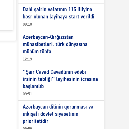
Dahi şairin vəfatının 115 illiyinə
həsr olunan layihəyə start verildi
09:10
Azərbaycan-Qırğızıstan
münasibətləri: türk dünyasına
mühüm töhfə
12:19
‘’Şair Cavad Cavadlının ədəbi
irsinin təbliği‘’ layihəsinin icrasına
başlanılıb
09:51
Azərbaycan dilinin qorunması və
inkişafı dövlət siyasətinin
prioritetidir
09:59