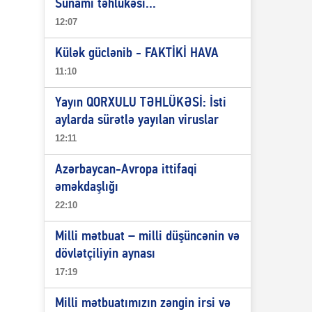
Sunami təhlükəsi...
12:07
Külək güclənib - FAKTİKİ HAVA
11:10
Yayın QORXULU TƏHLÜKƏSİ: İsti
aylarda sürətlə yayılan viruslar
12:11
Azərbaycan-Avropa ittifaqi
əməkdaşlığı
22:10
Milli mətbuat – milli düşüncənin və
dövlətçiliyin aynası
17:19
Milli mətbuatımızın zəngin irsi və