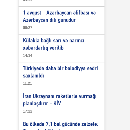
1 avqust - Azərbaycan əlifbası və
Azərbaycan dili günüdür
00:27
Küləklə bağlı sarı və narıncı
xəbərdarlıq verilib
14:14
Türkiyədə daha bir bələdiyyə sədri
saxlanıldı
11:21
İran Ukraynanı raketlərlə vurmağı
planlaşdırır - KİV
17:22
Bu ölkədə 7,1 bal gücündə zəlzələ: