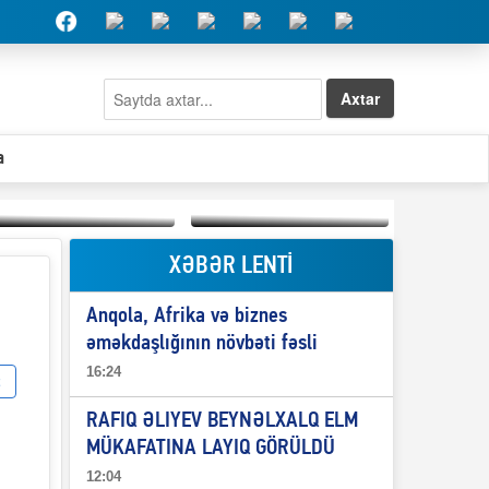
Axtar
a
XƏBƏR LENTİ
Elşad Abdullayevin
erməniləri
Qeyri-səlis məntiq və
maliyyələşdirən oğlu
Anqola, Afrika və biznes
il-nitq” elmimizə
niyə Azərbaycana
ələr verdi?
ekstradisiya olunmur?
əməkdaşlığının növbəti fəsli
16:24
RAFIQ ƏLIYEV BEYNƏLXALQ ELM
MÜKAFATINA LAYIQ GÖRÜLDÜ
12:04