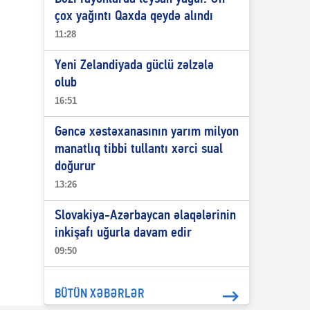
çox yağıntı Qaxda qeydə alındı
11:28
Yeni Zelandiyada güclü zəlzələ
olub
16:51
Gəncə xəstəxanasının yarım milyon
manatlıq tibbi tullantı xərci sual
doğurur
13:26
Slovakiya-Azərbaycan əlaqələrinin
inkişafı uğurla davam edir
09:50
BÜTÜN XƏBƏRLƏR