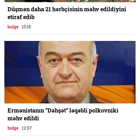
Düşmən daha 21 hərbçisinin məhv edildiyini
etiraf edib
bolge
15:18
Ermənistanın “Dəhşət” ləqəbli polkovniki
məhv edildi
bolge
12:07