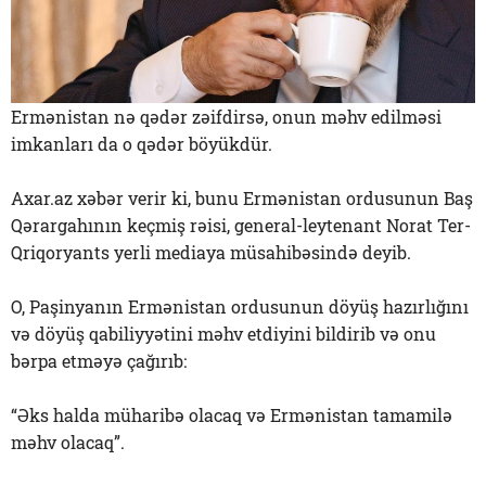
Ermənistan nə qədər zəifdirsə, onun məhv edilməsi
imkanları da o qədər böyükdür.
Axar.az xəbər verir ki, bunu Ermənistan ordusunun Baş
Qərargahının keçmiş rəisi, general-leytenant Norat Ter-
Qriqoryants yerli mediaya müsahibəsində deyib.
O, Paşinyanın Ermənistan ordusunun döyüş hazırlığını
və döyüş qabiliyyətini məhv etdiyini bildirib və onu
bərpa etməyə çağırıb:
“Əks halda müharibə olacaq və Ermənistan tamamilə
məhv olacaq”.