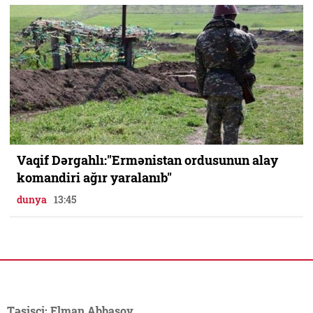
Vaqif Dərgahlı:"Ermənistan ordusunun alay
komandiri ağır yaralanıb"
dunya
13:45
Təsisçi: Elman Abbasov