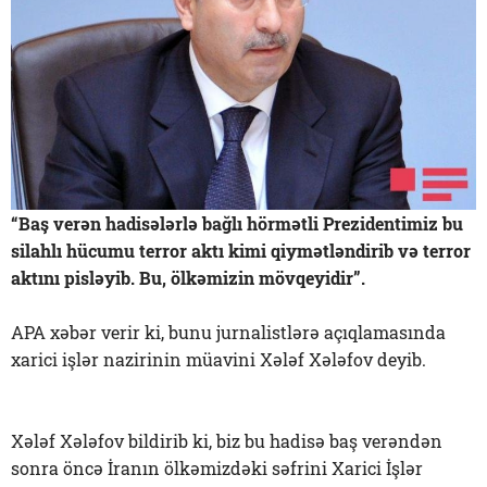
“Baş verən hadisələrlə bağlı hörmətli Prezidentimiz bu
silahlı hücumu terror aktı kimi qiymətləndirib və terror
aktını pisləyib. Bu, ölkəmizin mövqeyidir”.
APA xəbər verir ki, bunu jurnalistlərə açıqlamasında
xarici işlər nazirinin müavini Xələf Xələfov deyib.
Xələf Xələfov bildirib ki, biz bu hadisə baş verəndən
sonra öncə İranın ölkəmizdəki səfrini Xarici İşlər