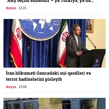
“ABŞ seçim etməlidir – ya Türkiyə, ya da…”
dunya
12:15
İran hökuməti Gəncədəki sui-qəsdləri və
terror hadisələrini pisləyib
dunya
13:06