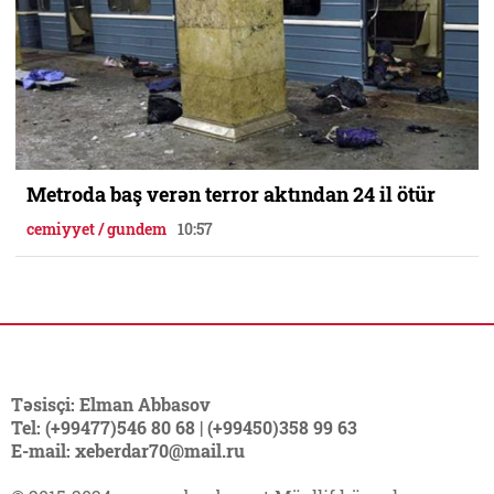
Metroda baş verən terror aktından 24 il ötür
cemiyyet / gundem
10:57
Təsisçi: Elman Abbasov
Tel: (+99477)546 80 68 | (+99450)358 99 63
E-mail: xeberdar70@mail.ru