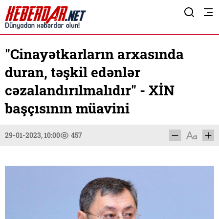
"Cinayətkarların arxasında
duran, təşkil edənlər
cəzalandırılmalıdır" - XİN
başçısının müavini
29-01-2023, 10:00
457