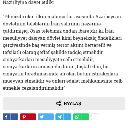
Nazirliyinə dəvət etdik:
"Əlimizdə olan ilkin məlumatlar əsasında Azərbaycan
dövlətinin tələblərini İran səfirinin nəzərinə
çatdırmışıq. Əsas tələbimiz ondan ibarətdir ki, İran
məsuliyyət daşıyan dövlət kimi beynəlxalq öhdəlikləri
çərçivəsində baş vermiş terror aktını hərtərəfli və
təfsilatlı olaraq şəffaf şəkildə tədqiq etməlidir,
cinayətkarları məsuliyyətə cəlb etməlidir,
cinayətkarların arxasında duran, təşkil edən, bu
cinayətin törədiıməsində əli olan bütün iştirakçılara
müəyyən etməlidir və onları ədalət məhkəməsinə cəlb
etməklə cəzalandırılmalıdır”.
PAYLAŞ