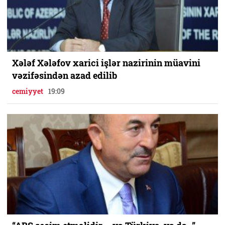
Xələf Xələfov xarici işlər nazirinin müavini
vəzifəsindən azad edilib
cemiyyet
19:09