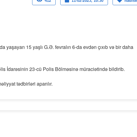
412
11-02-2023, 10:30
hadise
a yaşayan 15 yaşlı G.Ə. fevralın 6-da evdən çıxıb və bir daha
s İdarəsinin 23-cü Polis Bölməsinə müraciətində bildirib.
yyat tədbirləri aparılır.