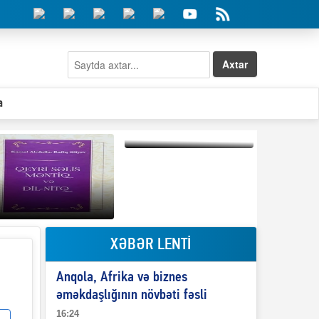
Axtar
a
Elşad Abdullayevin
erməniləri
maliyyələşdirən oğlu
niyə Azərbaycana
ekstradisiya olunmur?
XƏBƏR LENTİ
Qeyri-səlis məntiq və
Anqola, Afrika və biznes
il-nitq” elmimizə
ələr verdi?
əməkdaşlığının növbəti fəsli
16:24