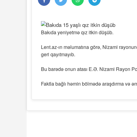
Bakıda yeniyetmə qız itkin düşüb.
Lent.az-ın məlumatına görə, Nizami rayonund
geri qayıtmayıb.
Bu barədə onun atası E.Ə. Nizami Rayon Poli
Faktla bağlı həmin bölmədə araşdırma və əməli