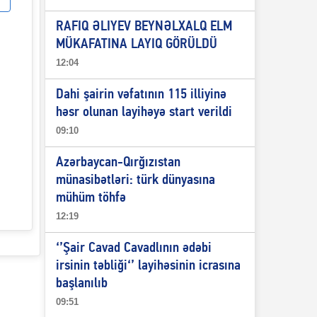
RAFIQ ƏLIYEV BEYNƏLXALQ ELM
MÜKAFATINA LAYIQ GÖRÜLDÜ
12:04
Dahi şairin vəfatının 115 illiyinə
həsr olunan layihəyə start verildi
09:10
Azərbaycan-Qırğızıstan
münasibətləri: türk dünyasına
mühüm töhfə
12:19
‘’Şair Cavad Cavadlının ədəbi
irsinin təbliği‘’ layihəsinin icrasına
başlanılıb
09:51