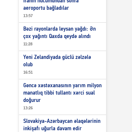
İranın hücumundan sonra
aeroportu bağladılar
13:57
Bəzi rayonlarda leysan yağdı: Ən
çox yağıntı Qaxda qeydə alındı
11:28
Yeni Zelandiyada güclü zəlzələ
olub
16:51
Gəncə xəstəxanasının yarım milyon
manatlıq tibbi tullantı xərci sual
doğurur
13:26
Slovakiya-Azərbaycan əlaqələrinin
inkişafı uğurla davam edir