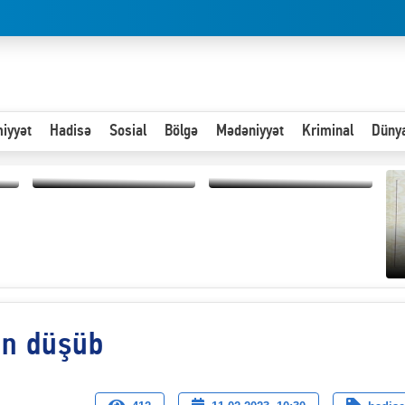
iyyət
Hadisə
Sosial
Bölgə
Mədəniyyət
Kriminal
Düny
Hər an ən çətin savaşa
Paytaxta giriş vizası —
hazır olmalıyıq-
"Xoş gəldin, cibində
ZƏLİMXAN
pul varsa.”
MƏMMƏDLİ YAZIR
kin düşüb
“
d
n