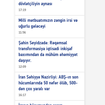
dövlətçiliyin aynası
17:19
Milli mətbuatımızın zəngin irsi və
uğurlu gələcəyi
11:56
Şahin Seyidzadə: Rəqəmsal
transformasiya iqtisadi inkişaf
baxımından da mühüm əhəmiyyət
daşıyır.
12:09
İran Səhiyyə Nazirliyi: ABŞ-ın son
hücumlarında 50 nəfər ölüb, 500-
dən çox yaralı var
16:17