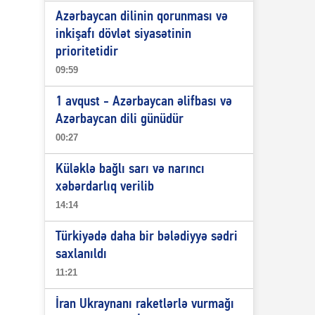
Azərbaycan dilinin qorunması və
inkişafı dövlət siyasətinin
prioritetidir
09:59
1 avqust - Azərbaycan əlifbası və
Azərbaycan dili günüdür
00:27
Küləklə bağlı sarı və narıncı
xəbərdarlıq verilib
14:14
Türkiyədə daha bir bələdiyyə sədri
saxlanıldı
11:21
İran Ukraynanı raketlərlə vurmağı