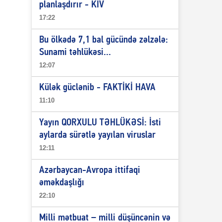
planlaşdırır - KİV
17:22
Bu ölkədə 7,1 bal gücündə zəlzələ:
Sunami təhlükəsi...
12:07
Külək güclənib - FAKTİKİ HAVA
11:10
Yayın QORXULU TƏHLÜKƏSİ: İsti
aylarda sürətlə yayılan viruslar
12:11
Azərbaycan-Avropa ittifaqi
əməkdaşlığı
22:10
Milli mətbuat – milli düşüncənin və