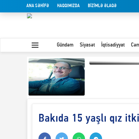
ANA SƏHİFƏ
HAQQIMIZDA
BİZİMLƏ ƏLAQƏ
Gündəm
Siyasət
İqtisadiyyat
Cəm
Olduğu kimi görünən
insan
Bakıda 15 yaşlı qız it
Yaxın Şərqdəki
müharibənin qısa
təhlili