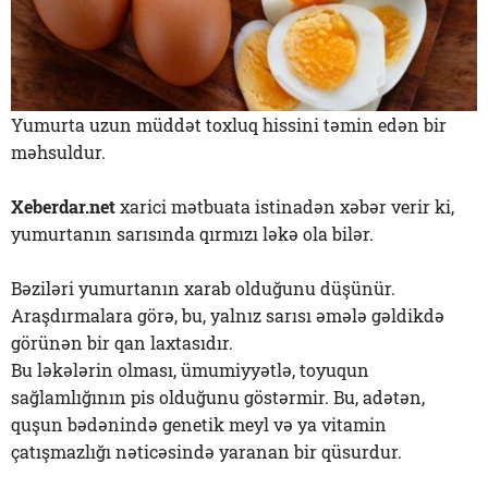
Yumurta uzun müddət toxluq hissini təmin edən bir
məhsuldur.
Xeberdar.net
xarici mətbuata istinadən xəbər verir ki,
yumurtanın sarısında qırmızı ləkə ola bilər.
Bəziləri yumurtanın xarab olduğunu düşünür.
Araşdırmalara görə, bu, yalnız sarısı əmələ gəldikdə
görünən bir qan laxtasıdır.
Bu ləkələrin olması, ümumiyyətlə, toyuqun
sağlamlığının pis olduğunu göstərmir. Bu, adətən,
quşun bədənində genetik meyl və ya vitamin
çatışmazlığı nəticəsində yaranan bir qüsurdur.