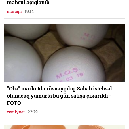
məhsul açıqlanıb
maraqli
19:14
"Oba" marketdə rüsvayçılıq: Sabah istehsal
olunacaq yumurta bu gün satışa çıxarıldı -
FOTO
cemiyyet
22:29