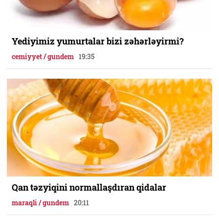
Yediyimiz yumurtalar bizi zəhərləyirmi?
cemiyyet / gundem
19:35
Qan təzyiqini normallaşdıran qidalar
maraqli / gundem
20:11