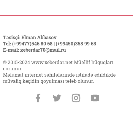
Təsisçi: Elman Abbasov
Tel: (+99477)546 80 68 | (+99450)358 99 63
E-mail: xeberdar70@mail.ru
© 2015-2024 www.xeberdar.net Müəllif hüquqları
qorunur.
Məlumat internet səhifələrində istifadə edildikdə
müvafiq keçidin qoyulması tələb olunur.