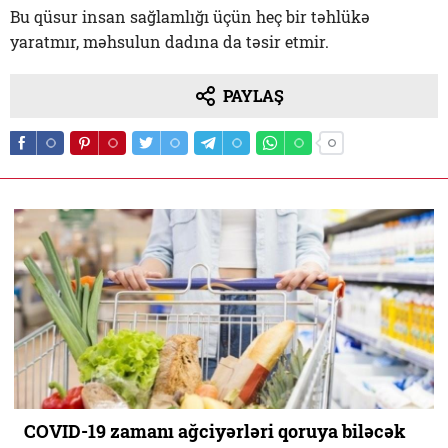
Bu qüsur insan sağlamlığı üçün heç bir təhlükə
yaratmır, məhsulun dadına da təsir etmir.
PAYLAŞ
COVID-19 zamanı ağciyərləri qoruya biləcək