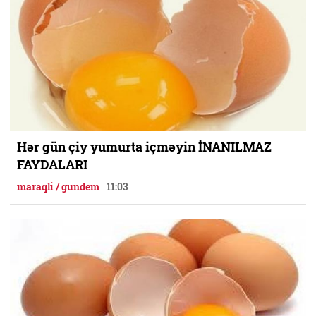
Hər gün çiy yumurta içməyin İNANILMAZ
FAYDALARI
maraqli / gundem
11:03