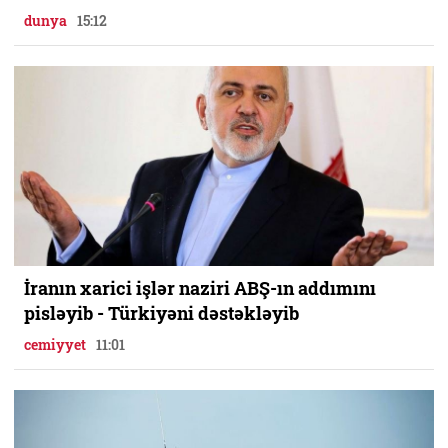
dunya
15:12
İranın xarici işlər naziri ABŞ-ın addımını
pisləyib - Türkiyəni dəstəkləyib
cemiyyet
11:01