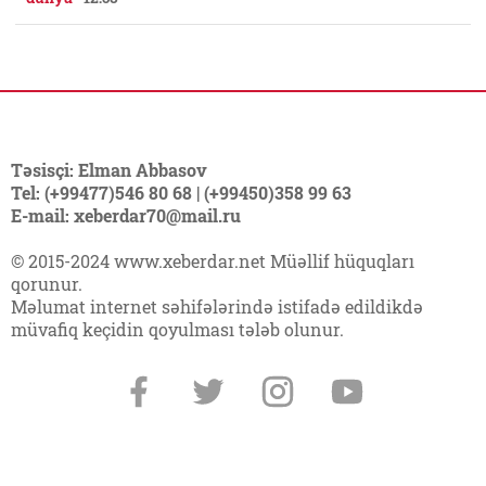
Təsisçi: Elman Abbasov
Tel: (+99477)546 80 68 | (+99450)358 99 63
E-mail: xeberdar70@mail.ru
© 2015-2024 www.xeberdar.net Müəllif hüquqları
qorunur.
Məlumat internet səhifələrində istifadə edildikdə
müvafiq keçidin qoyulması tələb olunur.