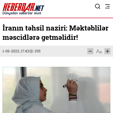
İranın təhsil naziri: Məktəblilər
məscidlərə getməlidir!
1-06-2023, 17:43
295