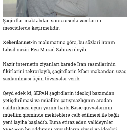
Şagirdlər məktəbdən sonra asudə vaxtlarını
məscidlərdə keçirməlidir.
Xeberdar.net
-in məlumatına görə, bu sözləri İranın
təhsil naziri Rza Murad Səhrayi deyib.
Nazir internetin ziyanları barədə İran rəsmilərinin
fikirlərini təkrarlayıb, şagirdlərin kiber məkandan uzaq
saxlanılması üçün tövsiyələr verib.
Qeyd edək ki, SEPAH şagirdlərin ideoloji baxımdan
yetişdirilməsi və müəllim çatışmazlığının aradan
qaldırılması üçün yarım-hərbi Bəsic qüvvələrinin
müəllim qismində məktəblərə cəlb edilməsi ilə bağlı
yeni layihə başladıb. Buna etiraz edən valideynlər
SEPAH-ın bu addımını azyaşlıların siyasi və ideoloji