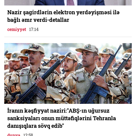
Nazir şagirdlərin elektron yerdəyişməsi ilə
bağlı əmr verdi-detallar
cemiyyet
17:14
İranın kəşfiyyat naziri:"ABŞ-ın uğursuz
sanksiyaları onun müttəfiqlərini Tehranla
danışıqlara sövq edib"
dunya
12:58