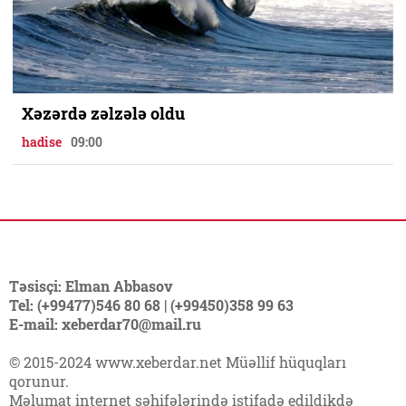
Xəzərdə zəlzələ oldu
hadise
09:00
Təsisçi: Elman Abbasov
Tel: (+99477)546 80 68 | (+99450)358 99 63
E-mail: xeberdar70@mail.ru
© 2015-2024 www.xeberdar.net Müəllif hüquqları
qorunur.
Məlumat internet səhifələrində istifadə edildikdə