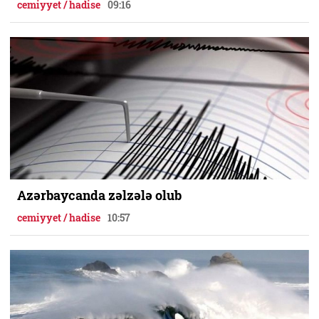
cemiyyet / hadise
09:16
Azərbaycanda zəlzələ olub
cemiyyet / hadise
10:57