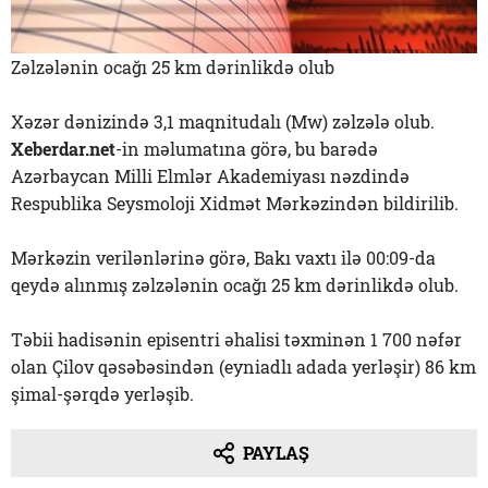
Zəlzələnin ocağı 25 km dərinlikdə olub
Xəzər dənizində 3,1 maqnitudalı (Mw) zəlzələ olub.
Xeberdar.net
-in məlumatına görə, bu barədə
Azərbaycan Milli Elmlər Akademiyası nəzdində
Respublika Seysmoloji Xidmət Mərkəzindən bildirilib.
Mərkəzin verilənlərinə görə, Bakı vaxtı ilə 00:09-da
qeydə alınmış zəlzələnin ocağı 25 km dərinlikdə olub.
Təbii hadisənin episentri əhalisi təxminən 1 700 nəfər
olan Çilov qəsəbəsindən (eyniadlı adada yerləşir) 86 km
şimal-şərqdə yerləşib.
PAYLAŞ