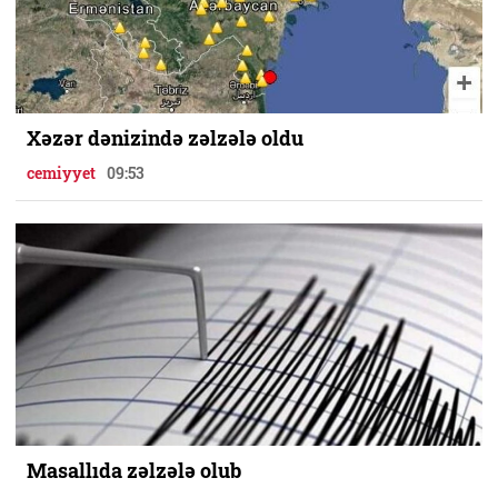
Xəzər dənizində zəlzələ oldu
cemiyyet
09:53
Masallıda zəlzələ olub